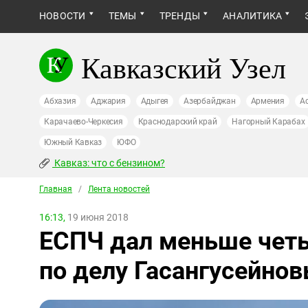
НОВОСТИ
ТЕМЫ
ТРЕНДЫ
АНАЛИТИКА
Кавказский Узел
Абхазия
Аджария
Адыгея
Азербайджан
Армения
А
Карачаево-Черкесия
Краснодарский край
Нагорный Карабах
Южный Кавказ
ЮФО
Кавказ: что с бензином?
Главная
/
Лента новостей
16:13,
19 июня 2018
ЕСПЧ дал меньше четы
по делу Гасангусейно