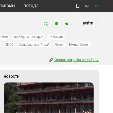
ЛЬБОМЫ
ПОГОДА
RU
EN
ВОЙТИ
шетия
Кабардино-Балкария
Калмыкия
СКФО
Ставропольский край
Чечня
Южная Осетия
Экокатастрофа на Кубани
НОВОСТИ