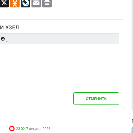
App
Viber
X
Odnoklassniki
LiveJournal
Email
Print
Й УЗЕЛ
ОТМЕНИТЬ
23:02,
7 августа 2026