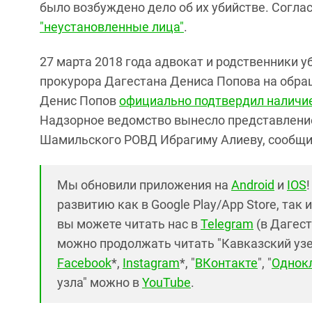
было возбуждено дело об их убийстве. Согла
"неустановленные лица"
.
27 марта 2018 года адвокат и родственники 
прокурора Дагестана Дениса Попова на обр
Денис Попов
официально подтвердил наличи
Надзорное ведомство вынесло представление
Шамильского РОВД Ибрагиму Алиеву, сообщил
Мы обновили приложения на
Android
и
IOS
развитию как в Google Play/App Store, так 
вы можете читать нас в
Telegram
(в Дагест
можно продолжать читать "Кавказский узел"
Facebook
*,
Instagram
*, "
ВКонтакте
", "
Однок
узла" можно в
YouTube
.