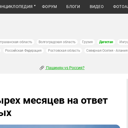
ЭНЦИКЛОПЕДИЯ
ФОРУМ
БЛОГИ
ВИДЕО
ФОТОА
страханская область
Волгоградская область
Грузия
Дагестан
Ингу
Российская Федерация
Ростовская область
Северная Осетия - Алания
Пашинян vs Россия?
рех месяцев на ответ
вых