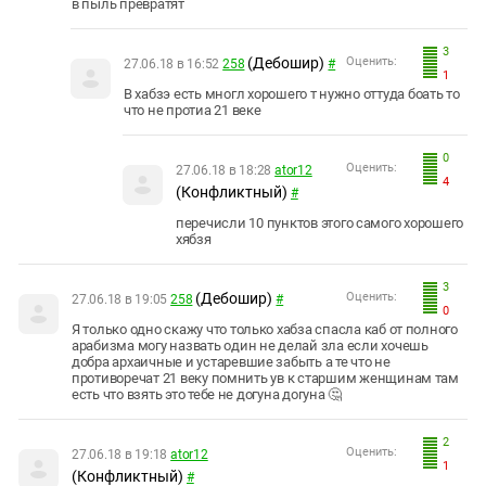
в пыль превратят
3
(Дебошир)
Оценить:
27.06.18 в 16:52
258
#
1
В хабзэ есть многл хорошего т нужно оттуда боать то
что не протиа 21 веке
0
Оценить:
27.06.18 в 18:28
ator12
4
(Конфликтный)
#
перечисли 10 пунктов этого самого хорошего
хябзя
3
(Дебошир)
Оценить:
27.06.18 в 19:05
258
#
0
Я только одно скажу что только хабза спасла каб от полного
арабизма могу назвать один не делай зла если хочешь
добра архаичные и устаревшие забыть а те что не
противоречат 21 веку помнить ув к старшим женщинам там
есть что взять это тебе не догуна догуна 🤔
2
Оценить:
27.06.18 в 19:18
ator12
1
(Конфликтный)
#