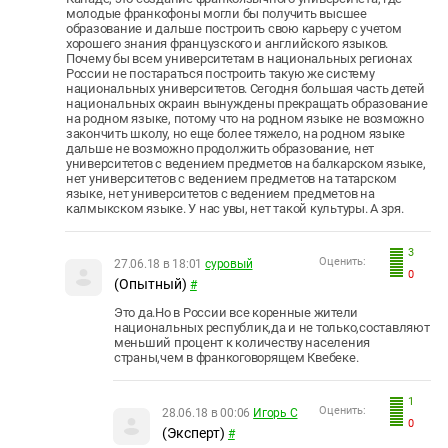
молодые франкофоны могли бы получить высшее
образование и дальше построить свою карьеру с учетом
хорошего знания французского и английского языков.
Почему бы всем университетам в национальных регионах
России не постараться построить такую же систему
национальных университетов. Сегодня большая часть детей
национальных окраин вынуждены прекращать образование
на родном языке, потому что на родном языке не возможно
закончить школу, но еще более тяжело, на родном языке
дальше не возможно продолжить образование, нет
университетов с ведением предметов на балкарском языке,
нет университетов с ведением предметов на татарском
языке, нет университетов с ведением предметов на
калмыкском языке. У нас увы, нет такой культуры. А зря.
3
Оценить:
27.06.18 в 18:01
суровый
0
(Опытный)
#
Это да.Но в России все коренные жители
национальных республик,да и не только,составляют
меньший процент к количеству населения
страны,чем в франкоговорящем Квебеке.
1
Оценить:
28.06.18 в 00:06
Игорь С
0
(Эксперт)
#