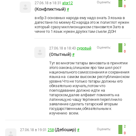
Оценить:
27.06.18 в 18:31
ator12
0
(Конфликтный)
#
в кбр 3 основных народа ему надо знать 3 языка в
дагестане по моему 42 народа это ж полиглот нужен
который сразу миллионщиком становится Зато в
чечне то 1 язык нужен других там съели ДОН
3
Оценить:
27.06.18 в 18:43
суровый
0
(Опытный)
#
Тут во многом татары виноваты в принятии
этого закона,слишком яро там шел рост
национального самосознания и сохранения
языка на самом высоком республиканском
уровне.Что не только татары должны его
обязательно изучать,потом что
поеподавание должно идти на
татарском,далее алфавит поменять на
латиницу,но чащу терпения переплнило
заявление сделать татарский вторым
государственным,обязательным к
изучению всем.
2
(Дебошир)
Оценить:
27.06.18 в 19:01
258
#
0