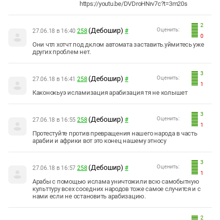
https://youtu.be/DVDroHNrv7c?t=3m20s
2
(Дебошир)
Оценить:
27.06.18 в 16:40
258
#
0
Они чтл хотчт под дклом автомата заставить.уймитесь уже
других проблем нет.
3
(Дебошир)
Оценить:
27.06.18 в 16:41
258
#
1
Каконокьуэ исламизация арабизация тя не колышет
3
(Дебошир)
Оценить:
27.06.18 в 16:55
258
#
1
Протестуйте против превращения нашего народа в часть
арабии и африки вот это конец нашему этносу
3
(Дебошир)
Оценить:
27.06.18 в 16:57
258
#
1
Арабы с помощью ислама уничтожили всю самобытную
культтуру всех соседних народов тоже самое случится и с
нами если не остановить арабизацию.
2