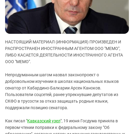
ЗАСТАВЛЯЕТ
Дагестан
КАВКАЗ ЗА ПАЛЕСТИНУ
Ингушетия
ИНАКОМЫСЛИЕ В ЧЕЧНЕ
Кабардино-Балкария
ПРЕСЛЕДОВАНИЕ АКТИВИСТОВ
МОБИЛИЗАЦИЯ И ПРОТЕСТЫ
Калмыкия
НАСТОЯЩИЙ МАТЕРИАЛ (ИНФОРМАЦИЯ) ПРОИЗВЕДЕН И
Карачаево-Черкесия
РАСПРОСТРАНЕН ИНОСТРАННЫМ АГЕНТОМ ООО "МЕМО",
Краснодарский край
ЛИБО КАСАЕТСЯ ДЕЯТЕЛЬНОСТИ ИНОСТРАННОГО АГЕНТА
Нагорный Карабах
ООО "МЕМО".
Российская Федерация
Непродуманным шагом назвал законопроект о
Ростовская область
добровольном изучении в школах национальных языков
сенатор от Кабардино-Балкарии Арсен Каноков.
Северная Осетия - Алания
Пользователи соцсетей, ранее упрекнувшие депутатов из
СКФО
СКФО в трусости за отказ защищать родные языки,
Ставропольский край
поддержали позицию сенатора.
Чечня
Как писал "
Кавказский узел
", 19 июня Госдума приняла в
Южная Осетия
первом чтении поправки к федеральному закону "Об