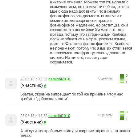
никто не отменял. Можете топать ногами с
возмущением, но нормы эти соблюдаются.
Еще сюда надо добавить, что в семьях
франкофонов рождаемость выше чем в
семьях англоговорящих и процент
франкофонов медленно, но растет. Да, они
хорошо знаю английский и учат его - это
правда, потому что за границами Квебека
сложно общаться на французском языке,
даже во Франции франкофоном из Квебека
не понимают, потому что язык их отличается
от современного французского довольно
сильно. Но ничего, так ситуация
сохраняется.
0
Оценить:
28.06.18 в 13:35
hamidbi2010
1
(Участник)
#
Братан, Украина запрещает по той же причине, что у нас
требуют "добровольности".
0
Оценить:
28.06.18 в 13:52
hamidbi2010
1
(Участник)
#
А по сути эту проблему скинули жирные паразиты на наших
телах.