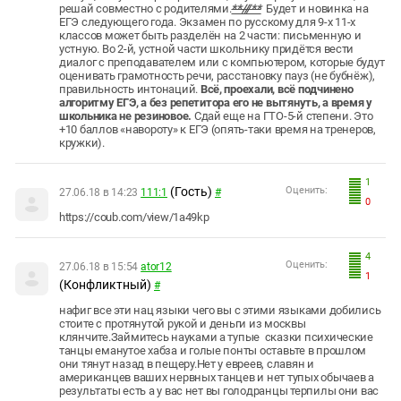
решай совместно с родителями.
**///**
Будет и новинка на
ЕГЭ следующего года. Экзамен по русскому для 9-х 11-х
классов может быть разделён на 2 части: письменную и
устную. Во 2-й, устной части школьнику придётся вести
диалог с преподавателем или с компьютером, которые будут
оценивать грамотность речи, расстановку пауз (не бубнёж),
правильность интонаций.
Всё, проехали, всё подчинено
алгоритму ЕГЭ, а без репетитора его не вытянуть, а время у
школьника не резиновое.
Сдай еще на ГТО-5-й степени. Это
+10 баллов «навороту» к ЕГЭ (опять-таки время на тренеров,
кружки).
1
(Гость)
Оценить:
27.06.18 в 14:23
111:1
#
0
https://coub.com/view/1a49kp
4
Оценить:
27.06.18 в 15:54
ator12
1
(Конфликтный)
#
нафиг все эти нац языки чего вы с этими языками добились
стоите с протянутой рукой и деньги из москвы
клянчите.Займитесь науками а тупые сказки психические
танцы еманутое хабза и голые понты оставьте в прошлом
они тянут назад в пещеру.Нет у евреев, славян и
американцев ваших нервных танцев и нет тупых обычаев а
результаты есть а у вас нет вы голодранцы терпилы они вас