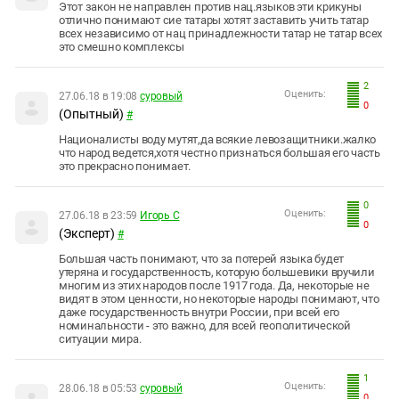
Этот закон не направлен против нац.языков эти крикуны
отлично понимают сие татары хотят заставить учить татар
всех независимо от нац принадлежности татар не татар всех
это смешно комплексы
2
Оценить:
27.06.18 в 19:08
суровый
0
(Опытный)
#
Националисты воду мутят,да всякие левозащитники.жалко
что народ ведется,хотя честно признаться большая его часть
это прекрасно понимает.
0
Оценить:
27.06.18 в 23:59
Игорь С
0
(Эксперт)
#
Большая часть понимают, что за потерей языка будет
утеряна и государственность, которую большевики вручили
многим из этих народов после 1917 года. Да, некоторые не
видят в этом ценности, но некоторые народы понимают, что
даже государственность внутри России, при всей его
номинальности - это важно, для всей геополитической
ситуации мира.
1
Оценить:
28.06.18 в 05:53
суровый
0