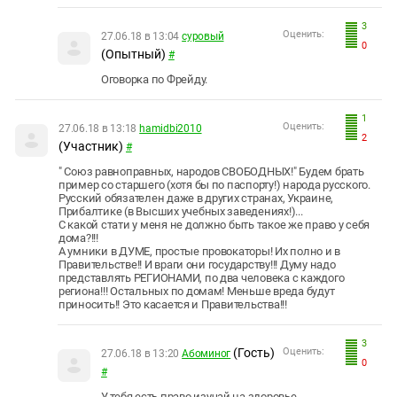
3
Оценить:
27.06.18 в 13:04
суровый
0
(Опытный)
#
Оговорка по Фрейду.
1
Оценить:
27.06.18 в 13:18
hamidbi2010
2
(Участник)
#
" Союз равноправных, народов СВОБОДНЫХ!" Будем брать
пример со старшего (хотя бы по паспорту!) народа русского.
Русский обязателен даже в других странах, Украине,
Прибалтике (в Высших учебных заведениях!)...
С какой стати у меня не должно быть такое же право у себя
дома?!!!
А умники в ДУМЕ, простые провокаторы! Их полно и в
Правительстве!! И враги они государству!!! Думу надо
представлять РЕГИОНАМИ, по два человека с каждого
региона!!! Остальных по домам! Меньше вреда будут
приносить!! Это касается и Правительства!!!
3
(Гость)
Оценить:
27.06.18 в 13:20
Абоминог
0
#
У тебя есть право изучай на здоровье