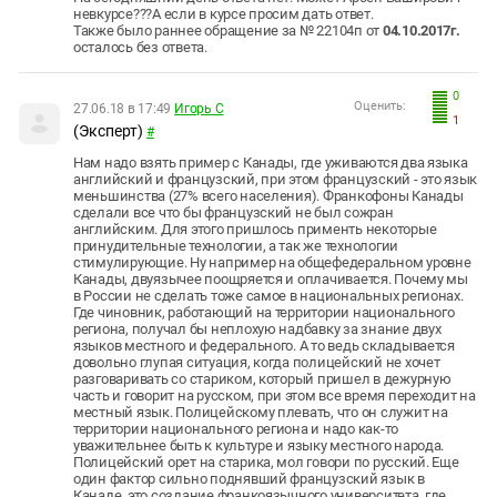
невкурсе???А если в курсе просим дать ответ.
Также было раннее обращение за № 22104п от
04.10.2017г.
осталось без ответа.
0
Оценить:
27.06.18 в 17:49
Игорь С
1
(Эксперт)
#
Нам надо взять пример с Канады, где уживаются два языка
английский и французский, при этом французский - это язык
меньшинства (27% всего населения). Франкофоны Канады
сделали все что бы французский не был сожран
английским. Для этого пришлось применть некоторые
принудительные технологии, а так же технологии
стимулирующие. Ну например на общефедеральном уровне
Канады, двуязычее поощряется и оплачивается. Почему мы
в России не сделать тоже самое в национальных регионах.
Где чиновник, работающий на территории национального
региона, получал бы неплохую надбавку за знание двух
языков местного и федерального. А то ведь складывается
довольно глупая ситуация, когда полицейский не хочет
разговаривать со стариком, который пришел в дежурную
часть и говорит на русском, при этом все время переходит на
местный язык. Полицейскому плевать, что он служит на
территории национального региона и надо как-то
уважительнее быть к культуре и языку местного народа.
Полицейский орет на старика, мол говори по русский. Еще
один фактор сильно поднявший французский язык в
Канаде, это создание франкоязычного университета, где