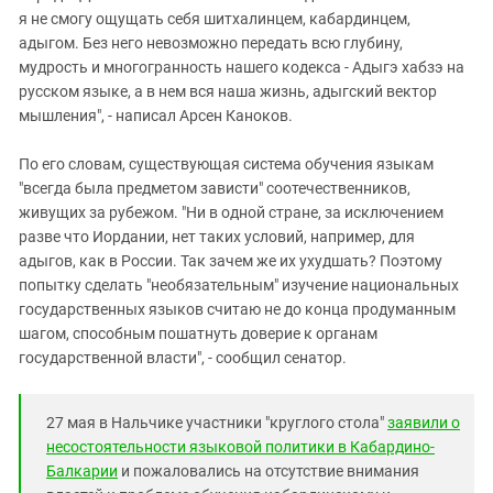
я не смогу ощущать себя шитхалинцем, кабардинцем,
адыгом. Без него невозможно передать всю глубину,
мудрость и многогранность нашего кодекса - Адыгэ хабзэ на
русском языке, а в нем вся наша жизнь, адыгский вектор
мышления", - написал Арсен Каноков.
По его словам, существующая система обучения языкам
"всегда была предметом зависти" соотечественников,
живущих за рубежом. "Ни в одной стране, за исключением
разве что Иордании, нет таких условий, например, для
адыгов, как в России. Так зачем же их ухудшать? Поэтому
попытку сделать "необязательным" изучение национальных
государственных языков считаю не до конца продуманным
шагом, способным пошатнуть доверие к органам
государственной власти", - сообщил сенатор.
27 мая в Нальчике участники "круглого стола"
заявили о
несостоятельности языковой политики в Кабардино-
Балкарии
и пожаловались на отсутствие внимания