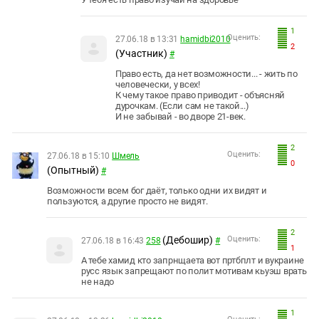
1
Оценить:
27.06.18 в 13:31
hamidbi2010
2
(Участник)
#
Право есть, да нет возможности... - жить по
человечески, у всех!
К чему такое право приводит - объясняй
дурочкам. (Если сам не такой...)
И не забывай - во дворе 21-век.
2
Оценить:
27.06.18 в 15:10
Шмель
0
(Опытный)
#
Возможности всем бог даёт, только одни их видят и
пользуются, а другие просто не видят.
2
(Дебошир)
Оценить:
27.06.18 в 16:43
258
#
1
А тебе хамид кто запрнщаета вот пртбплт и вукраине
русс язык запрещают по полит мотивам кьуэш врать
не надо
1