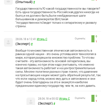
(Опытный)
#
Государственность?О какой государственности вы говорите?
Есть одна государственность-Российская,других никогда не
было,и не должно быть,были необдуманные шаги
большевиков и демократов ЕБН,такая
"государственность"ведет только к сепаратизму и развалу
страны.
0
Оценить:
28.06.18 в 12:41
Игорь С
1
(Эксперт)
#
Вообще-то множественная этническая автономность в
рамках одной нации - это очень устоявшаяся технология в
мире, которая разрешила множество проблем. То что вы
считаете - эту автономность основой сепаратизма, вы
конечно правы, но при этом надо учитывать, что именно
такая автономность работает и на центростремительные
силы. Многие политики разных стран понял, что давление
на просыпающие нации может дать обратный результат, так
что если народ готов, можно ему дать и автономию и они
будет очень благодарны за это и окажутся наиболее
преданными единому государству, чем те, на кого давить.
0
Оценить:
28.06.18 в 00:02
Игорь С
1
(Эксперт)
#