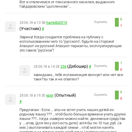
Вот и отвлечемся от пенсионного насилия, выданного
Гайдаровским "цыпленком"...
0
Оценить:
28.06.18 в 13:58
hamidbi2010
1
(Участник)
#
Эврика! Когда создается проблема на публику с
использованием чего то "русского", будьте на стороже!
Атакуют не русские! Атакуют паразиты, эксплуатирующие
это самое "русское"!
1
(Дебошир)
Оценить:
28.06.18 в 14:28
256
#
0
хамидыжь , тебя исламизация волнует или нет все
таки?ты так и не ответил?
0
(Опытный)
Оценить:
28.06.18 в 19:30
крот
0
#
Предлагаю : Если ... аты не хотят учить наших детей их
родному языку ??? ...чтоб было больше времени учить другие
языки ???...тогда .наверно можно найти: денежные средства
у ....атов, (для тех у кого есть дети) хотя бы по 10 тыс.руб .( в
мес.) выплачивать каждой семье ...чтоб могли нанять
учителя и на дому и учить свой язык ( потому что не все