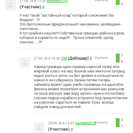
Оценить:
27.06.18 в 13:26
hamidbi2010
2
(Участник)
#
У нас такой "застойный клад" который сэкономил бы
бюджет ...!!!
Это бесполезные (вредоносные!) чиновники, халявщики-
льготники...
А тут крайних нашли!!! Собственных граждан-дойных коров,
которых и кормить не надо!!!... Лучше отмените, сразу,
пенсию. ... !!!!
2
(Дебошир)
Оценить:
27.06.18 в 16:50
258
#
0
Хамид приведи один пример научной литер или
мировой класс на нац языках нам никто не запрещ
ящык учить я знпю на быт уровне и ьольше мне не
нужно я не собираюсь своим летям головы
забивать.может один учебн назовешь на адыгэбзэ
физика химия геометрия астрономия вас крикунов
не язык волнует вам воду мутить нужно по любому
случаю.террор карабасы устроили под предлогом им
на корточки садиться не лавали 5 раз .всегда
найдете повод для воплей.
0
Оценить:
28.06.18 в 13:41
hamidbi2010
1
(Участник)
#