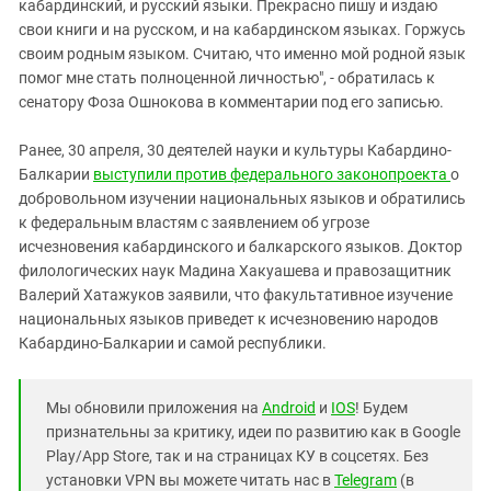
кабардинский, и русский языки. Прекрасно пишу и издаю
свои книги и на русском, и на кабардинском языках. Горжусь
своим родным языком. Считаю, что именно мой родной язык
помог мне стать полноценной личностью", - обратилась к
сенатору Фоза Ошнокова в комментарии под его записью.
Ранее, 30 апреля, 30 деятелей науки и культуры Кабардино-
Балкарии
выступили против федерального законопроекта
о
добровольном изучении национальных языков и обратились
к федеральным властям с заявлением об угрозе
исчезновения кабардинского и балкарского языков. Доктор
филологических наук Мадина Хакуашева и правозащитник
Валерий Хатажуков заявили, что факультативное изучение
национальных языков приведет к исчезновению народов
Кабардино-Балкарии и самой республики.
Мы обновили приложения на
Android
и
IOS
! Будем
признательны за критику, идеи по развитию как в Google
Play/App Store, так и на страницах КУ в соцсетях. Без
установки VPN вы можете читать нас в
Telegram
(в