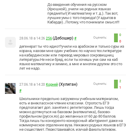
До введения обучения на русском
(Хрюшкой), учили на родных языках
предметы!( И математику и т. д.). Так вот,
лучшие умы с того периода! (У адыгов в
Кабарде)...Потому, что понимали смысл!!!
0
(Дебошир)
Оценить:
28.06.18 в 14:26
256
#
0
дегенерат ты что идиот?учили на арабском и только суры из
корана, назови мне один учебник по научно тех литературе
на кабардинском или перевод мировых сокровищниц
литературы.Не неси бред, если ты хочешь учи сам на каб
языке математику и химию, а мне и многим другим это сто
лет не надо.
2
(Хулиган)
Оценить:
27.06.18 в 14:20
Корней
1
#
Школьники предельно загружены учебным материалом,
есть и внеклассное чтение классики. Строгость ЕГЭ
предполагает доп. занятия с репетитором. Лишь тогда
можно дотянуться на базовом (математика), базово-
профильном (русск.яз) до желанных от 60 до 80 баллов.
Тогда лишь ты конкуренто-конкурсный абитуриент даже на
коммерческое отделение вуза. Никаких родных языков в ЕГЭ
не существует. Перестраивайся, изучай факультативом,