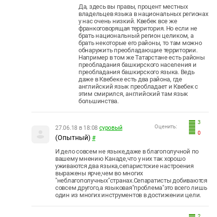
Да, здесь вы правы, процент местных
владельцев языка в национальных регионах
у нас очень низкий. Квебек все же
франкоговорящая территория. Но если не
брать национальный регион целиком, а
брать некоторые его районы, то там можно
обнаружить преобладающие территории.
Например в том же Татарстане есть районы
преобладания башкирского населения и
преобладания башкирского языка. Ведь
даже в Квебеке есть два района, где
английский язык преобладает и Квебек с
этим смирился, английский там язык
большинства.
3
Оценить:
27.06.18 в 18:08
суровый
0
(Опытный)
#
И дело совсем не языке,даже в благополучной по
вашему мнению Канаде,что у них так хорошо
уживаются два языка,сепаристские настроения
выражены ярче,чем во многих
"неблагополучных"странах.Сепаратисты добиваются
совсем другого,а языковая"проблема"это всего лишь
один из многих инструментов в достижении цели.
2