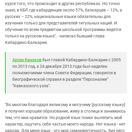
курсе того, что происходит в других республиках. Но точно
знаю, в КБР, где кабардинцев около 57%, балкарцев – 12%, а
русских – 22%, национальные языки обязательны для
изучения только для представителей титульных наций. И
обучение по всем предметам школьной программы ведется
только на русском языке", - написал бывший глава
Кабардино-Балкарии.
Арсен Каноков
был главой Кабардино-Балкарии с 2005
по 2013 год, а 24 декабря 2013 года был наделен
полномочиями члена Совета Федерации, говорится в
биографической справке в разделе "Персоналии"
"Кавказского узла".
"Во многом благодаря великому и могучему [русскому языку]
я получил хорошее образование, живу в столице и занимаюсь
тем, что мне нравится. Но родной язык помог вылепить мой
характер, ощутить себя частью моего народа. Нет языка - нет
народа. Для меня язык - это моя самоидентичность. Без него