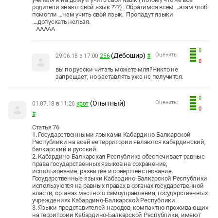
родители знают свой язык ???) . Обратимся всем ...атам чтоб
помогли ...нам учить свой язык. Пропадут языки
....допускать нельзя.
ААААА
0
(Дебошир)
Оценить:
29.06.18 в 17:00
256
#
0
вы по русски читать можете мля?Никто не
запрещает, но заставлять уже не получится.
0
(Опытный)
Оценить:
01.07.18 в 11:26
крот
0
#
Статья 76
1. Государственными языками Кабардино-Балкарской
Республики на всей ее территории являются кабардинский,
балкарский и русский.
2. Кабардино-Балкарская Республика обеспечивает равные
права государственных языков на сохранение,
использование, развитие и совершенствование.
Государственные языки Кабардино-Балкарской Республики
используются на равных правах в органах государственной
власти, органах местного самоуправления, государственных
учреждениях Кабардино-Балкарской Республики.
3. Языки представителей народов, компактно проживающих
на территории Кабардино-Балкарской Республики, имеют