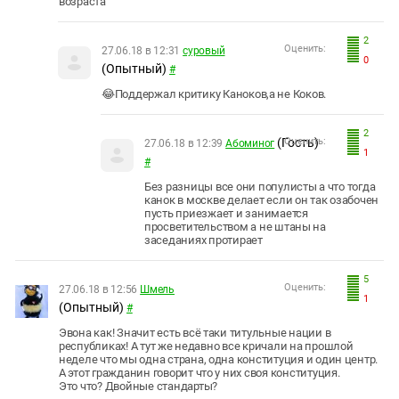
возраста
2
Оценить:
27.06.18 в 12:31
суровый
0
(Опытный)
#
😂Поддержал критику Каноков,а не Коков.
2
(Гость)
Оценить:
27.06.18 в 12:39
Абоминог
1
#
Без разницы все они популисты а что тогда
канок в москве делает если он так озабочен
пусть приезжает и занимается
просветительством а не штаны на
заседаниях протирает
5
Оценить:
27.06.18 в 12:56
Шмель
1
(Опытный)
#
Эвона как! Значит есть всё таки титульные нации в
республиках! А тут же недавно все кричали на прошлой
неделе что мы одна страна, одна конституция и один центр.
А этот гражданин говорит что у них своя конституция.
Это что? Двойные стандарты?