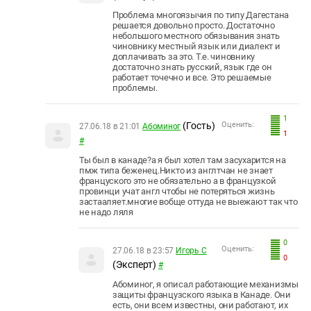
Проблема многоязычия по типу Дагестана
решается довольно просто. Достаточно
небольшого местного обязывания знать
чиновнику местный язык или диалект и
доплачивать за это. Т.е. чиновнику
достаточно знать русский, язык где он
работает точечно и все. Это решаемые
проблемы.
1
(Гость)
Оценить:
27.06.18 в 21:01
Абоминог
1
#
Ты был в канаде?а я был хотел там засухарится на
пмж типа беженец.Никто из англтчан не знает
француского это не обязательно а в французкой
провинци учат англ чтобы не потеряться жизнь
застааляет.многие вобще оттуда не выежают так что
не надо ляля
0
Оценить:
27.06.18 в 23:57
Игорь С
0
(Эксперт)
#
Абоминог, я описал работающие механизмы
защиты французского языка в Канаде. Они
есть, они всем известны, они работают, их