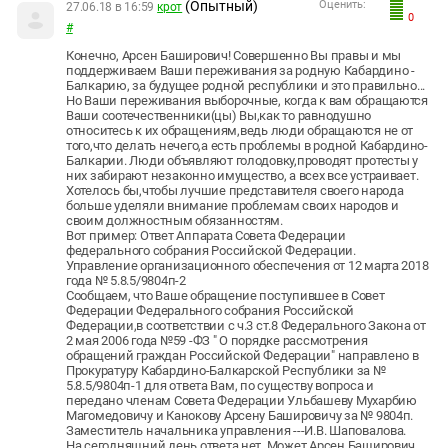
(Опытный)
Оценить:
27.06.18 в 16:59
крот
0
#
Конечно, Арсен Баширович! Совершенно Вы правы и мы
поддерживаем Ваши переживания за родную Кабардино -
Балкарию, за будущее родной республики и это правильно...
Но Ваши переживания выборочные, когда к вам обращаются
Ваши соотечественники(цы) Вы,как то равнодушно
относитесь к их обращениям,ведь люди обращаются не от
того,что делать нечего,а есть проблемы в родной Кабардино-
Балкарии. Люди объявляют голодовку,проводят протесты у
них забирают незаконно имущество, а всех все устраивает.
Хотелось бы,чтобы лучшие представителя своего народа
больше уделяли внимание проблемам своих народов и
своим должностным обязанностям.
Вот пример: Ответ Аппарата Совета Федерации
федерального собрания Российской Федерации.
Управление организационного обеспечения от 12 марта 2018
года № 5.8.5/9804п-2
Сообщаем, что Ваше обращение поступившее в Совет
Федерации Федерального собрания Российской
Федерации,в соответствии с ч.3 ст.8 Федерального Закона от
2 мая 2006 года №59 -ФЗ " О порядке рассмотрения
обращений граждан Российской Федерации" направлено в
Прокуратуру Кабардино-Балкарской Республики за №
5.8.5/9804п-1 для ответа Вам, по существу вопроса и
передано членам Совета Федерации Ульбашеву Мухарбию
Магомедовичу и Канокову Арсену Башировичу за № 9804п.
Заместитель начальника управления ---И.В. Шаповалова.
На сегодняшний день ответа нет. Может Арсен Баширович