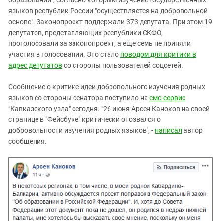
образовании", согласно которым изучение государственных
Южный Кавказ
языков республик России "осуществляется на добровольной
ЮФО
основе". Законопроект поддержали 373 депутата. При этом 19
депутатов, представляющих республики СКФО,
проголосовали за законопроект, а еще семь не приняли
участия в голосовании. Это стало
поводом для критики в
адрес депутатов
со стороны пользователей соцсетей.
Сообщение о критике идеи добровольного изучения родных
языков со стороны сенатора поступило на
смс-сервис
"Кавказского узла" сегодня. "26 июня Арсен Каноков на своей
странице в "Фейсбуке" критически отозвался о
добровольности изучения родных языков", -
написал
автор
сообщения.