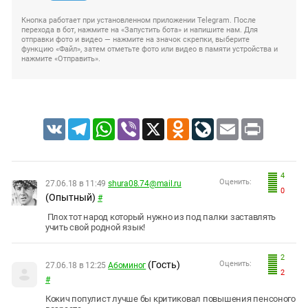
Кнопка работает при установленном приложении Telegram. После
перехода в бот, нажмите на «Запустить бота» и напишите нам. Для
отправки фото и видео — нажмите на значок скрепки, выберите
функцию «Файл», затем отметьте фото или видео в памяти устройства и
нажмите «Отправить».
VK
Telegram
WhatsApp
Viber
X
Odnoklassniki
LiveJournal
Email
Print
4
Оценить:
27.06.18 в 11:49
shura08.74@mail.ru
0
(Опытный)
#
Плох тот народ который нужно из под палки заставлять
учить свой родной язык!
2
(Гость)
Оценить:
27.06.18 в 12:25
Абоминог
2
#
Кокич популист лучше бы критиковал повышения пенсоного