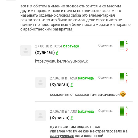
вот и я об этом а именно это всё относится и ко многим
другим народам тоже и ничем не отличается зачем это
называть отдельно словом хабза это элементарная
вежливость а то что было на самом деле этого никто не
помнит но некоторые вещи были просто мерзкими наравне
с арабистанским развратом
2
Оценить:
27.06.18 в 16:54
babayega
0
(Хулиган)
#
https://youtu.be/XRwyGNbpA_c
2
Оценить:
27.06.18 в 16:58
babayega
1
(Хулиган)
#
комменты от казахов там закачаешси
3
Оценить:
27.06.18 в 17:03
babayega
1
(Хулиган)
#
ну и наши там выдают тож
удивлен что ку не как не отреагировало на
выступление
сати казановой