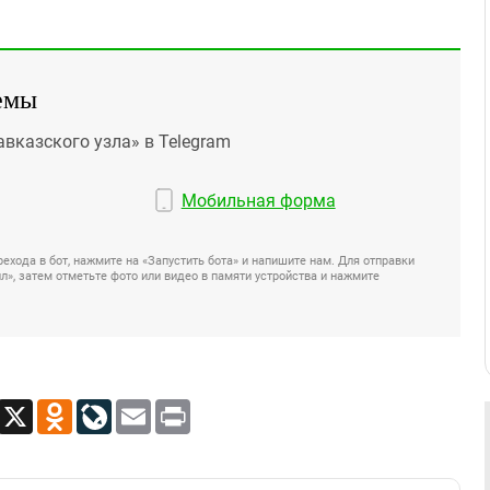
емы
авказского узла» в Telegram
Мобильная форма
ехода в бот, нажмите на «Запустить бота» и напишите нам. Для отправки
», затем отметьте фото или видео в памяти устройства и нажмите
App
Viber
X
Odnoklassniki
LiveJournal
Email
Print