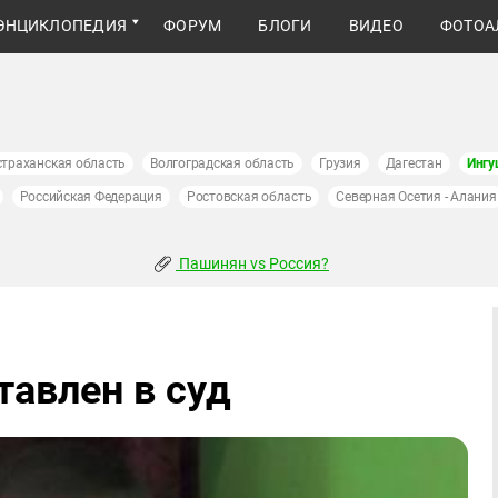
ЭНЦИКЛОПЕДИЯ
ФОРУМ
БЛОГИ
ВИДЕО
ФОТОА
страханская область
Волгоградская область
Грузия
Дагестан
Ингу
Российская Федерация
Ростовская область
Северная Осетия - Алания
Пашинян vs Россия?
тавлен в суд