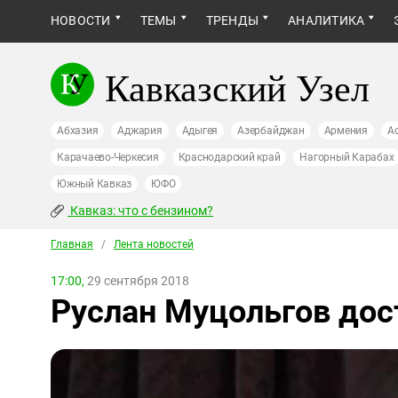
НОВОСТИ
ТЕМЫ
ТРЕНДЫ
АНАЛИТИКА
Кавказский Узел
Абхазия
Аджария
Адыгея
Азербайджан
Армения
А
Карачаево-Черкесия
Краснодарский край
Нагорный Карабах
Южный Кавказ
ЮФО
Кавказ: что с бензином?
Главная
/
Лента новостей
17:00,
29 сентября 2018
Руслан Муцольгов дос