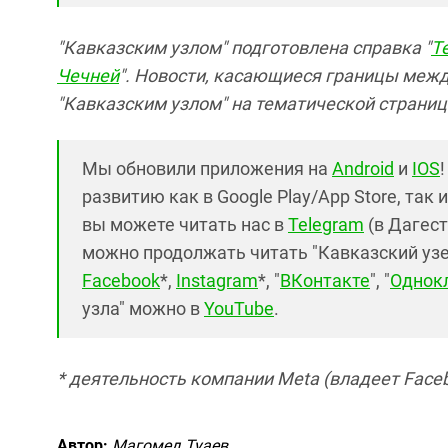
"Кавказским узлом" подготовлена справка "
Т
Чечней
".
Новости, касающиеся границы межд
"Кавказским узлом" на тематической страниц
Мы обновили приложения на
Android
и
IOS
развитию как в Google Play/App Store, так 
вы можете читать нас в
Telegram
(в Дагест
можно продолжать читать "Кавказский узел"
Facebook
*,
Instagram
*, "
ВКонтакте
", "
Однок
узла" можно в
YouTube
.
* деятельность компании Meta (владеет Faceb
Автор:
Магомед Туаев