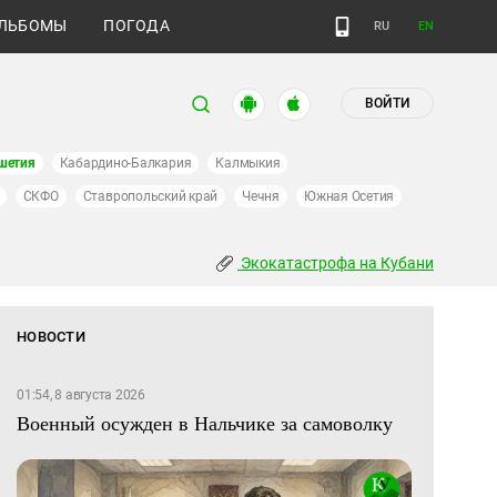
ЛЬБОМЫ
ПОГОДА
RU
EN
ВОЙТИ
шетия
Кабардино-Балкария
Калмыкия
СКФО
Ставропольский край
Чечня
Южная Осетия
Экокатастрофа на Кубани
НОВОСТИ
01:54, 8 августа 2026
Военный осужден в Нальчике за самоволку