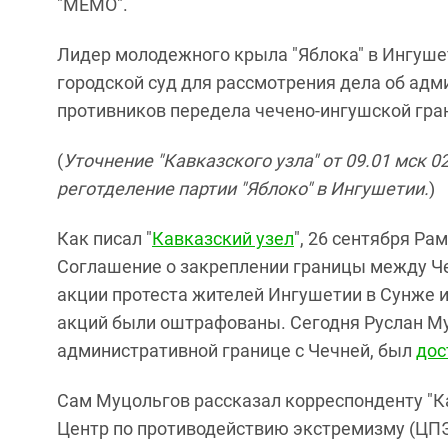
"МЕМО".
Лидер молодежного крыла "Яблока" в Ингуше
городской суд для рассмотрения дела об ад
противников передела чечено-ингушской гра
(
Уточнение "Кавказского узла" от
09
.
01
мск 02
реготделение партии "Яблоко" в Ингушетии.
)
Как писал "
Кавказский узел
", 26 сентября Р
Соглашение о закреплении границы между Че
акции протеста жителей Ингушетии в Сунже и
акций были оштрафованы. Сегодня Руслан М
административной границе с Чечней, был
дос
Сам Муцольгов рассказал корреспонденту "Кав
Центр по противодействию экстремизму (ЦПЭ