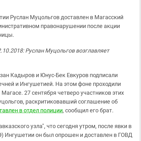
тии Руслан Муцольгов доставлен в Магасский
министративном правонарушении после акции
ницы.
.10.2018: Руслан Муцольгов возглавляет
амзан Кадыров и Юнус-Бек Евкуров подписали
чней и Ингушетией. На этом фоне проходили
 Магасе. 27 сентября четверо участников этих
уцольгов, раскритиковавший соглашение об
тавлен в отдел полиции
, сообщил его брат.
казского узла", что сегодня утром, после явки в
) Ингушетии он был опрошен и доставлен в ГОВД