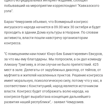
одного из федеральных интернет-изданий, сообщил
побывавший на мероприятии корреспондент "Кавказского
узла".
Барах Чемурзиев объявил, что Всемирный конгресс
ингушского народа начнется в 09.00 мск 30 октября и будет
проходить в здании Дома культуры в Назрани. По словам
активиста, власти пошли навстречу организаторам
конгресса.
"С помещением нам помог Юнус-Бек Баматгиреевич Евкуров,
за что мы ему благодарны. Мы попросили, а он дал команду
Алихану Тумгоеву, в этом случае не было препятствий. 425
мест в зале. Делегаты от зарубежных диаспор, от тейпов, от
муфтията и жителей населенных пунктов. Решение конгресса
имеет моральную, психологическую силу, потому что у нас, в
соответствии с Конституцией, народ является источником
власти. Конгресс будет отображать волю народа, на
конгрессе будет выработана концепция дальнейшего
развития нашей республики", - заявил Чемурзиев.