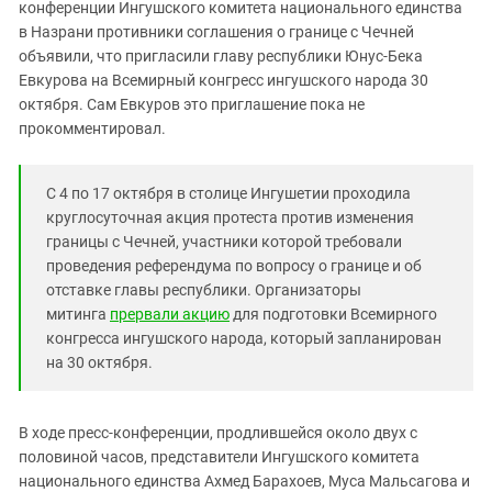
Южный Кавказ
конференции Ингушского комитета национального единства
в Назрани противники соглашения о границе с Чечней
ЮФО
объявили, что пригласили главу республики Юнус-Бека
Евкурова на Всемирный конгресс ингушского народа 30
октября. Сам Евкуров это приглашение пока не
прокомментировал.
С 4 по 17 октября в столице Ингушетии проходила
круглосуточная акция протеста против изменения
границы с Чечней, участники которой требовали
проведения референдума по вопросу о границе и об
отставке главы республики. Организаторы
митинга
прервали акцию
для подготовки Всемирного
конгресса ингушского народа, который запланирован
на 30 октября.
В ходе пресс-конференции, продлившейся около двух с
половиной часов, представители Ингушского комитета
национального единства Ахмед Барахоев, Муса Мальсагова и