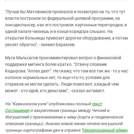
"Лучше бы Матовников проехался и посмотрел на то, что тут
власти построили по федеральной целевой программе, на
онкодиспансер, как его построили: картонные перегородки, в
одной палате чихнешь и в конце коридора слышно. На
открытие больницы привозят дорогое оборудование, а потом
увозят обратно", - заявил Барахоев.
Муса Мальсагов прокомментировал вопрос о финансовой
поддержке митинга более кратко. "Отвечу словами
Кадырова: "Аллах дает". Не скажу, что там все так же - то у нас
колонок нормальных нет, то еще что-то, условия для
стариков не могли сделать. Люди помогают, каждый чем
может - кто едой, кто деньгами", - сказал активист.
На "Кавказском узле" опубликован полный
текст
Соглашения
о закреплении границы между Чечней и
Ингушетией с приложениями к нему (карта и геодезическое
описание границы). Анализ новой линии чечено-ингушской
границы картографами дан в справке "
Неравноценный обмен