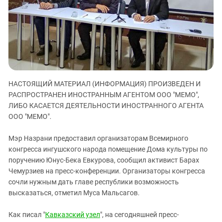
ЗАСТАВЛЯЕТ
Дагестан
КАВКАЗ ЗА ПАЛЕСТИНУ
Ингушетия
ИНАКОМЫСЛИЕ В ЧЕЧНЕ
Кабардино-Балкария
ПРЕСЛЕДОВАНИЕ АКТИВИСТОВ
МОБИЛИЗАЦИЯ И ПРОТЕСТЫ
Калмыкия
Карачаево-Черкесия
НАСТОЯЩИЙ МАТЕРИАЛ (ИНФОРМАЦИЯ) ПРОИЗВЕДЕН И
Краснодарский край
РАСПРОСТРАНЕН ИНОСТРАННЫМ АГЕНТОМ ООО "МЕМО",
Нагорный Карабах
ЛИБО КАСАЕТСЯ ДЕЯТЕЛЬНОСТИ ИНОСТРАННОГО АГЕНТА
Российская Федерация
ООО "МЕМО".
Ростовская область
Мэр Назрани предоставил организаторам Всемирного
Северная Осетия - Алания
конгресса ингушского народа помещение Дома культуры по
поручению Юнус-Бека Евкурова, сообщил активист Барах
СКФО
Чемурзиев на пресс-конференции. Организаторы конгресса
Ставропольский край
сочли нужным дать главе республики возможность
Чечня
высказаться, отметил Муса Мальсагов.
Южная Осетия
Как писал "
Кавказский узел
", на сегодняшней пресс-