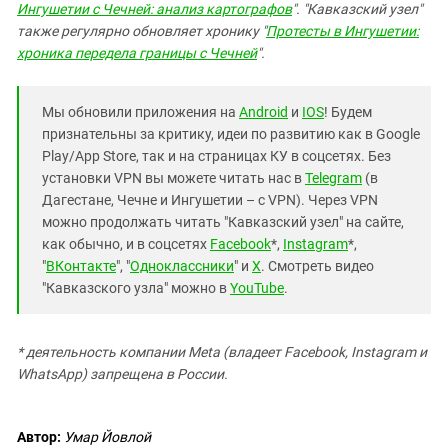
Ингушетии с Чечней: анализ картографов
". "Кавказский узел"
также регулярно обновляет хронику "
Протесты в Ингушетии:
хроника передела границы с Чечней
".
Мы обновили приложения на
Android
и
IOS
! Будем
признательны за критику, идеи по развитию как в Google
Play/App Store, так и на страницах КУ в соцсетях. Без
установки VPN вы можете читать нас в
Telegram
(в
Дагестане, Чечне и Ингушетии – с VPN). Через VPN
можно продолжать читать "Кавказский узел" на сайте,
как обычно, и в соцсетях
Facebook
*,
Instagram
*,
"
ВКонтакте
", "
Одноклассники
" и
X
. Смотреть видео
"Кавказского узла" можно в
YouTube
.
* деятельность компании Meta (владеет Facebook, Instagram и
WhatsApp) запрещена в России.
Автор:
Умар Йовлой