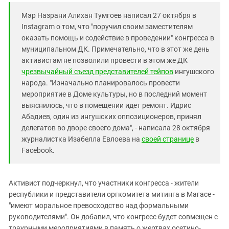
Мэр Назрани Алихан Тумгоев написал 27 октября в
Instagram о том, что "п
оручил своим заместителям
оказать помощь и содействие в проведении" конгресса в
муниципальном ДК. Примечательно, что в этот же день
активистам не позволили провести в этом же ДК
чрезвычайный съезд представителей тейпов
ингушского
народа. "Изначально планировалось провести
мероприятие в Доме культуры, но в последний момент
выяснилось, что в помещении идет ремонт. Идрис
Абадиев, один из ингушских оппозиционеров, принял
делегатов во дворе своего дома", - написала 28 октября
журналистка Изабелла Евлоева на
своей странице
в
Facebook.
Активист подчеркнул, что участники конгресса - жители
республики и представители оргкомитета митинга в Магасе -
"имеют моральное превосходство над формальными
руководителями". Он добавил, что конгресс будет совмещен с
траурными мероприятиями в память о жертвах осетино-