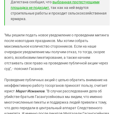
Дагестана сообщил, что
выбранная протестующими
площадка не подходит
, так как на ней ведутся
строительные работы и проходит сельскохозяйственная
ярмарка.
"Мы решили подать новое уведомление о проведении митинга
после новогодних праздников. Мы хотим собрать
максимальное количество сторонников. Если на наше
очередное уведомление мы получим отказ, то тогда, скорее
всего, возобновим пикетирование, а также начнем
отстаивать свое право на проведение публичной акции через
суд", - пояснил Гасанов.
Проведение публичных акций с целью обратить внимание на
неэффективную работу госорганов приносят пользу, считает
юрист
Марат Исмаилов
. "В случае расследования дела об
убийстве братьев Гасангусейновых мы видим, что именно
многочисленные пикеты и поддержка людей привели к тому,
что дело передали в центральный аппарат Следственного
комитета. И именно после пикетов Муртазали Гасангусейнова