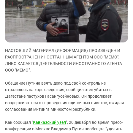
ЗАСТАВЛЯЕТ
Дагестан
КАВКАЗ ЗА ПАЛЕСТИНУ
Ингушетия
ИНАКОМЫСЛИЕ В ЧЕЧНЕ
Кабардино-Балкария
ПРЕСЛЕДОВАНИЕ АКТИВИСТОВ
МОБИЛИЗАЦИЯ И ПРОТЕСТЫ
Калмыкия
Карачаево-Черкесия
НАСТОЯЩИЙ МАТЕРИАЛ (ИНФОРМАЦИЯ) ПРОИЗВЕДЕН И
Краснодарский край
РАСПРОСТРАНЕН ИНОСТРАННЫМ АГЕНТОМ ООО "МЕМО",
Нагорный Карабах
ЛИБО КАСАЕТСЯ ДЕЯТЕЛЬНОСТИ ИНОСТРАННОГО АГЕНТА
Российская Федерация
ООО "МЕМО".
Ростовская область
Обещание Путина взять дело под свой контроль не
Северная Осетия - Алания
отразилось на ходе следствия, сообщил отец убитых в
Дагестане пастухов Гасангусейновых. Он продолжает
СКФО
воздерживаться от проведения одиночных пикетов, ожидая
Ставропольский край
согласования митинга Минюстом республики.
Чечня
Как сообщал "
Кавказский узел
", 20 декабря во время пресс-
Южная Осетия
конференции в Москве Владимир Путин пообещал "уделить