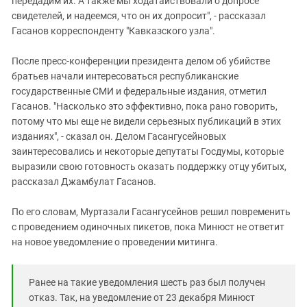
передадим их. А также мы ходатайствовали о допросе
свидетелей, и надеемся, что он их допросит", - рассказал
Гасанов корреспонденту "Кавказского узла".
После пресс-конференции президента делом об убийстве
братьев начали интересоваться республиканские
государственные СМИ и федеральные издания, отметил
Гасанов. "Насколько это эффективно, пока рано говорить,
потому что мы еще не видели серьезных публикаций в этих
изданиях", - сказал он. Делом Гасангусейновых
заинтересовались и некоторые депутаты Госдумы, которые
выразили свою готовность оказать поддержку отцу убитых,
рассказал Джамбулат Гасанов.
По его словам, Муртазали Гасангусейнов решил повременить
с проведением одиночных пикетов, пока Минюст не ответит
на новое уведомление о проведении митинга.
Ранее на такие уведомления шесть раз был получен
отказ. Так, на уведомление от 23 декабря Минюст