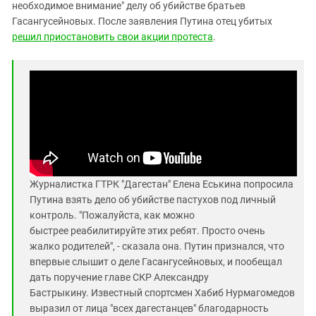
Южный Кавказ
необходимое внимание" делу об убийстве братьев
Гасангусейновых. После заявления Путина отец убитых
ЮФО
решил приостановить свои акции протеста
.
Журналистка ГТРК "Дагестан" Елена Еськина попросила
Путина взять дело об убийстве пастухов под личный
контроль. "Пожалуйста, как можно
быстрее реабилитируйте этих ребят. Просто очень
жалко родителей", - сказала она. Путин признался, что
впервые слышит о деле Гасангусейновых, и пообещал
дать поручение главе СКР Александру
Бастрыкину. Известный спортсмен Хабиб Нурмагомедов
выразил от лица "всех дагестанцев" благодарность