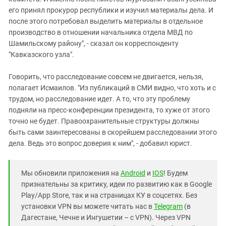
его принял прокурор республики и изучил материалы дела. И
после этого потребовал выделить материалы в отдельное
производство в отношении начальника отдела МВД по
Шамильскому району", - сказал он корреспонденту
"Кавказского узла".
Говорить, что расследование совсем не двигается, нельзя,
полагает Исмаилов. "Из публикаций в СМИ видно, что хоть и с
трудом, но расследование идет. А то, что эту проблему
подняли на пресс-конференции президента, то хуже от этого
точно не будет. Правоохранительные структуры должны
быть сами заинтересованы в скорейшем расследовании этого
дела. Ведь это вопрос доверия к ним", - добавил юрист.
Мы обновили приложения на
Android
и
IOS
! Будем
признательны за критику, идеи по развитию как в Google
Play/App Store, так и на страницах КУ в соцсетях. Без
установки VPN вы можете читать нас в
Telegram
(в
Дагестане, Чечне и Ингушетии – с VPN). Через VPN