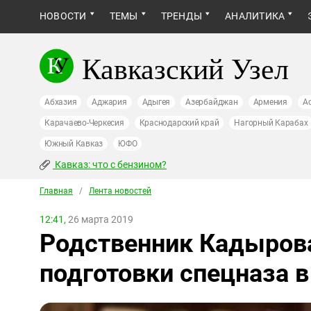
НОВОСТИ
ТЕМЫ
ТРЕНДЫ
АНАЛИТИКА
Кавказский Узел
Абхазия
Аджария
Адыгея
Азербайджан
Армения
А
Карачаево-Черкесия
Краснодарский край
Нагорный Карабах
Южный Кавказ
ЮФО
Кавказ: что с бензином?
Главная
/
Лента новостей
12:41,
26 марта 2019
Родственник Кадырова
подготовки спецназа в