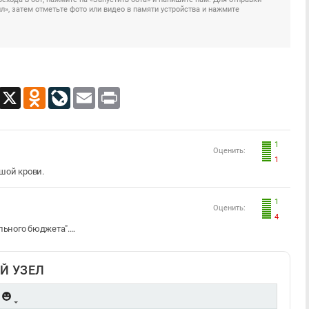
», затем отметьте фото или видео в памяти устройства и нажмите
App
Viber
X
Odnoklassniki
LiveJournal
Email
Print
1
Оценить:
1
ьшой крови.
1
Оценить:
4
ного бюджета"....
Й УЗЕЛ