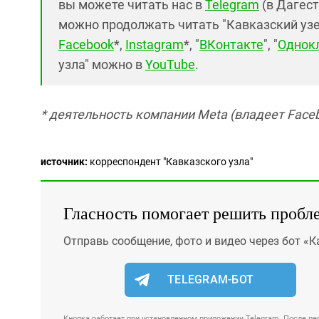
вы можете читать нас в
Telegram
(в Дагест
можно продолжать читать "Кавказский узел"
Facebook
*,
Instagram
*, "
ВКонтакте
", "
Однок
узла" можно в
YouTube
.
* деятельность компании Meta (владеет Faceb
источник:
корреспондент "Кавказского узла"
Гласность помогает решить пробл
Отправь сообщение, фото и видео через бот «К
TELEGRAM-БОТ
Кнопка работает при установленном приложении Telegram. После пер