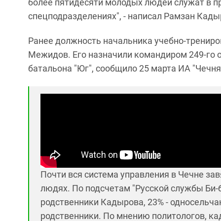
более пятидесяти молодых людей служат в п
спецподразделениях", - написал Рамзан Кадыр
Ранее должность начальника учебно-трениро
Межидов. Его назначили командиром 249-го 
батальона "Юг", сообщило 25 марта ИА "Чечня
Почти вся система управления в Чечне за
людях. По подсчетам "Русской службы Би-би
родственники Кадырова, 23% - односельчан
родственники. По мнению политологов, ка