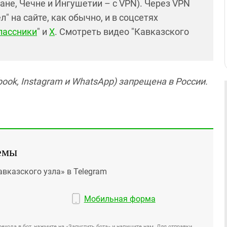
ане, Чечне и Ингушетии – с VPN). Через VPN
 на сайте, как обычно, и в соцсетях
лассники
" и
X
. Смотреть видео "Кавказского
ook, Instagram и WhatsApp) запрещена в России.
емы
авказского узла» в Telegram
Мобильная форма
ехода в бот, нажмите на «Запустить бота» и напишите нам. Для отправки