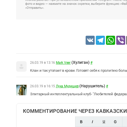
фото и видео — нажмите на значок скрепки, выберите функцию «Файл
«Отправить».
VK
Telegram
Whats
(Хулиган)
26.03.19 в 13:16
Mark Veer
#
Клан и так утопает в крови. Готовят себя к пролитию бол
(Нарушитель)
26.03.19 в 16:15
Лука Мудищев
#
Элитарный интеллектуальный клуб- "Любителей федераль
КОММЕНТИРОВАНИЕ ЧЕРЕЗ КАВКАЗСКИ