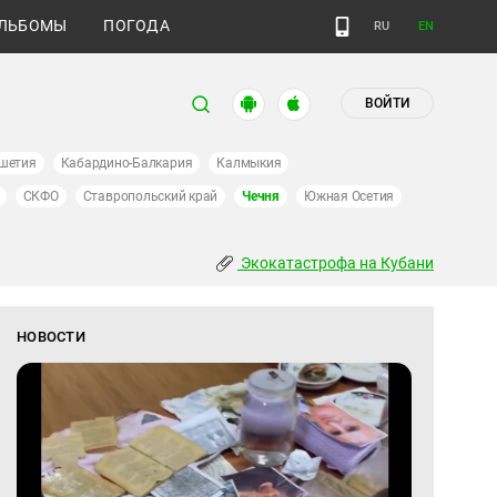
ЛЬБОМЫ
ПОГОДА
RU
EN
ВОЙТИ
шетия
Кабардино-Балкария
Калмыкия
СКФО
Ставропольский край
Чечня
Южная Осетия
Экокатастрофа на Кубани
НОВОСТИ