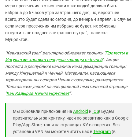
мера пресечения в отношении этих людей должна быть
избрана до 6 часов утра завтрашнего дня, но, вероятнее
всего, это будет сделано сегодня, до вечера 4 апреля. В случае
если мера пресечения им избрана не будет, их обязаны
отпустить не позднее завтрашнего утра", - написал
Муцольгов.
"Кавказский узел" регулярно обновляет хронику "
Протесты в
Ингушетии: хроника передела границы с Чечней
". Акции
протеста в республике начались из-за демаркации границы
между Ингушетией и Чечней. Материалы, касающиеся
территориальных споров Чечни с соседями, размещаются
"Кавказским узлом" на специальной тематической странице
"
Как Кадыров Чечню укрупняет
".
Мы обновили приложения на
Android
и
IOS
! Будем
признательны за критику, идеи по развитию как в Google
Play/App Store, так и на страницах КУ в соцсетях. Без
установки VPN вы можете читать нас в
Telegram
(в