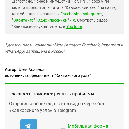
Дагестане, Чечне и Ингушетии – с VPN). Через VPN
можно продолжать читать "Кавказский узел" на сайте,
как обычно, и в соцсетях
Facebook
*,
Instagram
*,
"
ВКонтакте
", "
Одноклассники
" и
X
. Смотреть видео
"Кавказского узла" можно в
YouTube
.
* деятельность компании Meta (владеет Facebook, Instagram и
WhatsApp) запрещена в России.
Автор:
Олег Краснов
источник:
корреспондент "Кавказского узла"
Гласность помогает решить проблемы
Отправь сообщение, фото и видео через бот
«Кавказского узла» в Telegram
Мобильная форма