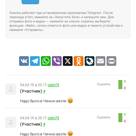
Кнопка работает при установленном приложении Telegram. После
перехода в бот, нажмите на «Запустить бота» и напишите нам. Для
отправки фото и видео — нажмите на значок скрепки, выберите
функцию «Файл», затем отметьте фото или видео в памяти устройства и
нажмите «Отправить».
VK
Telegram
WhatsApp
Viber
X
Odnoklassniki
LiveJournal
Email
Print
0
Оценить:
04.04.19 в 20:17
odm79
0
(Участник)
#
Надо было в Чечню везти
0
Оценить:
04.04.19 в 20:17
odm79
0
(Участник)
#
Надо было в Чечню везти