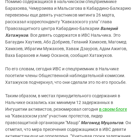
Помимо содержащихся в нальчикском спецприемнике
Барахоева, Чемурзиева и Мальсагова в Кабардино-Балкарию
перевезены еще девять участников митинга 26 марта,
рассказал корреспонденту "Кавказского узла" глава
Правозащитного центра Кабардино-Балкарии
Валерий
Хатажуков
. Все девять содержатся в ИВС Нальчика. Это
Багаудин Хаутиев, Або Добриев, Геланий Хамхоев, Магомед
Хамхоев, Ибрагим Мужахоев, Хаваж Дзауров, Адам Ажигов,
Ваха Барахоев и Амир Осканов, сообщил Хатажуков.
По его словам, сегодня ИВС и спецприемник в Нальчике
посетили члены Общественной наблюдательной комиссии.
Хатажуков подчеркнул, что они сделали это по его просьбе.
Таким образом, в местах принудительного содержания в
Нальчике оказались как минимум 12 задержанных в
Ингушетии активистов, резюмировал сегодня
в своем блоге
на "Кавказском узле" участник протестов, лидер
правозащитной организации "Машр"
Магомед Муцольгов
. Он
отметил, что мера пресечения содержащимся в ИВС девяти
активистам еще не определена. "Учитывая сроки задержания,