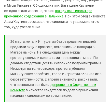
том числе Амира Осканова, Хаважа Дзаурова, Абу Добриева
Южный Кавказ
и Мусы Тепсаева. Об одном из них, Багаудине Хаутиеве,
ЮФО
сегодня стало известно, что он
находится в изоляторе
временного содержания в Нальчике
. При этом отец активиста
Адам Хаутиев рассказал, что силовики не уведомили его о
том, куда увезли сына.
26 марта жители Ингушетии без разрешения властей
продлили акцию протеста, оставшись на площади в
Магасе на ночь. На следующий день между
протестующими и силовиками произошли стычки. По
данным следствия, десять силовиков получили травмы.
Несмотря на то, что лидеры протеста убедили
митингующих разойтись, глава Ингушетии обвинил их в
безответственности. 2 апреля активисты рассказали,
что несколько раз были
допрошены в Следственном
комитете
в качестве свидетелей по делу о применении
насилия к силовикам во время акции.