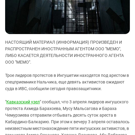
ЗАСТАВЛЯЕТ
Дагестан
КАВКАЗ ЗА ПАЛЕСТИНУ
Ингушетия
ИНАКОМЫСЛИЕ В ЧЕЧНЕ
Кабардино-Балкария
ПРЕСЛЕДОВАНИЕ АКТИВИСТОВ
МОБИЛИЗАЦИЯ И ПРОТЕСТЫ
Калмыкия
НАСТОЯЩИЙ МАТЕРИАЛ (ИНФОРМАЦИЯ) ПРОИЗВЕДЕН И
Карачаево-Черкесия
РАСПРОСТРАНЕН ИНОСТРАННЫМ АГЕНТОМ ООО "МЕМО",
Краснодарский край
ЛИБО КАСАЕТСЯ ДЕЯТЕЛЬНОСТИ ИНОСТРАННОГО АГЕНТА
Нагорный Карабах
ООО "МЕМО".
Российская Федерация
Трое лидеров протестов в Ингушетии находятся под арестом в
Ростовская область
спецприемнике Нальчика, еще девять активистов ожидают
суда в ИВС, сообщили сегодня правозащитники.
Северная Осетия - Алания
СКФО
"
Кавказский узел
" сообщал, что 3 апреля лидеров ингушского
Ставропольский край
протеста Ахмеда Барахоева, Мусу Мальсагова и Бараха
Чемурзиева отправили отбывать десять суток ареста в
Чечня
Кабардино-Балкарию. При этом к вечеру 3 апреля оставалось
Южная Осетия
неизвестным местонахождение пяти ингушских активистов, в