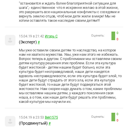
"остановится и ждать более благоприятной ситуации для
шага",- единственное что я искренне желаю в этой жизни,
это разрешить все национальные конфликты с соседями и
вернуть землю отцов, чтоб мои дети жили в мире! Мы не
хотим оставлять такое наследие своим детям!!!
0
Оценить:
15.04.19 в 21:42
Игорь С
0
(Эксперт)
#
Мы уже оставили своим детям то наследство, на которое
нам не хватило мужества. Увы, уже нам этого не избежать.
Вопрос теперь в другом. С проблемами мы оставляем своим
детям культуру решения этих проблем. Если эта культура
будет жестокой - детям нашим будет больно, если эта
культура будет несправедливой, наши дети наедятся
вдоволь несправедливости, если эта культура будет злой, то
наши дети будут страдать от этого зла, если эта культура
будет жестокой, то наши дети будут подвергаться этой
жестокости. Нам скорее надо думать о том, какие проблемы
мы оставляем нашим детям, у каждого поколения своя
ноша, а о том, как наши дети будут решать эти проблемы,
какой культуре мы научили их.
0
Оценить:
15.04.19 в 23:53
Bek1575
0
(Продвинутый)
#