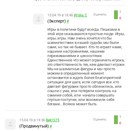
1
Оценить:
15.04.19 в 18:40
Игорь С
0
(Эксперт)
#
Игры в политике будут всегда. Пешками в
этой игре оказываются простые люди. Игры,
игры, игры. Нам очень хочется что бы
шахматистами в нашей судьбы мы были
сами, но так не бывает. Кто-то играет нами,
нашими настроениями, нашими
переживаниями и ценностями.
Единственное что может ограничить игрока,
это ответственность тех, кем двигают игроки.
Мы не шахматные фигуры и мы просто
можем в определенный момент
остановится и ждать более благоприятной
ситуации для шага, если сегодня все. кто
двигает фигурами просто обленились, или
сошли с ума, или потеряли контроль на
самими собой, или начала совершать
глупые поступки, или возомнили себя
богами... Всякое может быть.
1
Оценить:
15.04.19 в 19:36
Bek1575
0
(Продвинутый)
#