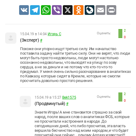
VK
Telegram
WhatsApp
Viber
X
Odnoklassniki
LiveJournal
Email
Print
2
Оценить:
15.04.19 в 14:04
Игорь С
0
(Эксперт)
#
Похоже они упорно ищут третью силу. Им начальство
поставила задачу найти третью силу. Они не верят, что люди
могут быть просто недовольны, люди могут настолько
осознанно недовольны, что выходят на улицу по зову
сердца, а не за деньги и не потому что кто-то что-то
придумал. У меня очень сильно разочарование в аналитиках
по Кавказу, которые сидят в Кремле, которые не смогли
просчитать довольно простого решения.
2
Оценить:
15.04.19 в 15:27
Bek1575
0
(Продвинутый)
#
Знаете Игорь! А мне становится страшно за свой
народ, после ваших слов о аналитиках ФСБ, которые
не просчитали настроения в народе. До
сегодняшних дней, что либо просчитав, эта власть
вершила бесчинство над моим народом,и что будет
просчитай они сейчас.., одному Аллаху известно!!!