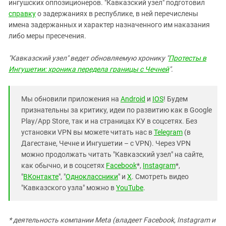
ингушских оппозиционеров. "Кавказский узел" подготовил
справку
о задержаниях в республике, в ней перечислены
имена задержанных и характер назначенного им наказания
либо меры пресечения.
"Кавказский узел" ведет обновляемую хронику "
Протесты в
Ингушетии: хроника передела границы с Чечней
".
Мы обновили приложения на
Android
и
IOS
! Будем
признательны за критику, идеи по развитию как в Google
Play/App Store, так и на страницах КУ в соцсетях. Без
установки VPN вы можете читать нас в
Telegram
(в
Дагестане, Чечне и Ингушетии – с VPN). Через VPN
можно продолжать читать "Кавказский узел" на сайте,
как обычно, и в соцсетях
Facebook
*,
Instagram
*,
"
ВКонтакте
", "
Одноклассники
" и
X
. Смотреть видео
"Кавказского узла" можно в
YouTube
.
* деятельность компании Meta (владеет Facebook, Instagram и