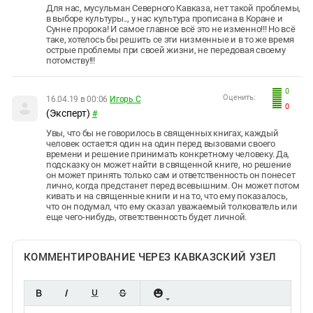
Для нас, мусульман Северного Кавказа, нет такой проблемы,
в выборе культуры.., у нас культура прописана в Коране и
Сунне пророка! И самое главное всё это не изменно!!! Но всё
таке, хотелось бы решить се эти низменные и в то же время
острые проблемы при своей жизни, не передовая своему
потомству!!!
0
Оценить:
16.04.19 в 00:06
Игорь С
0
(Эксперт)
#
Увы, что бы не говорилось в священных книгах, каждый
человек остается один на один перед вызовами своего
времени и решение принимать конкретному человеку. Да,
подсказку он может найти в священной книге, но решение
он может принять только сам и ответственность он понесет
лично, когда предстанет перед всевышним. Он может потом
кивать и на священные книги и на то, что ему показалось,
что он подумал, что ему сказал уважаемый толкователь или
еще чего-нибудь, ответственность будет личной.
КОММЕНТИРОВАНИЕ ЧЕРЕЗ КАВКАЗСКИЙ УЗЕЛ