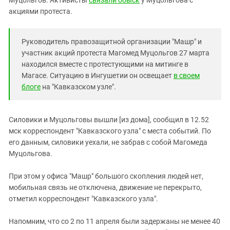
Муцольгов. Активисты
связали обыск
у Муцольгова с
Южный Кавказ
акциями протеста.
ЮФО
Руководитель правозащитной организации "Машр" и
участник акций протеста Магомед Муцольгов 27 марта
находился вместе с протестующими на митинге в
Магасе. Ситуацию в Ингушетии он освещает
в своем
блоге
на "Кавказском узле".
Силовики и Муцольговы вышли [из дома], сообщил в 12.52
мск корреспондент "Кавказского узла" с места событий. По
его данным, силовики уехали, не забрав с собой Магомеда
Муцольгова.
При этом у офиса "Машр" большого скопления людей нет,
мобильная связь не отключена, движение не перекрыто,
отметил корреспондент "Кавказского узла".
Напомним, что со 2 по 11 апреля были задержаны не менее 40