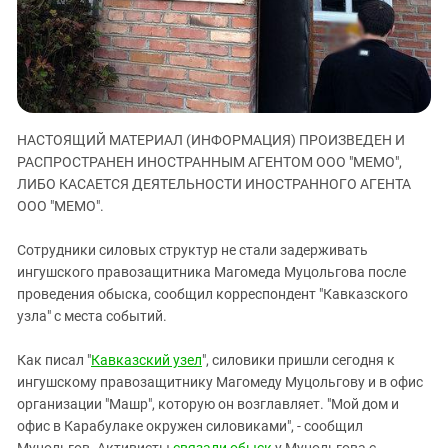
ЗАСТАВЛЯЕТ
Дагестан
КАВКАЗ ЗА ПАЛЕСТИНУ
Ингушетия
ИНАКОМЫСЛИЕ В ЧЕЧНЕ
Кабардино-Балкария
ПРЕСЛЕДОВАНИЕ АКТИВИСТОВ
МОБИЛИЗАЦИЯ И ПРОТЕСТЫ
Калмыкия
НАСТОЯЩИЙ МАТЕРИАЛ (ИНФОРМАЦИЯ) ПРОИЗВЕДЕН И
Карачаево-Черкесия
РАСПРОСТРАНЕН ИНОСТРАННЫМ АГЕНТОМ ООО "МЕМО",
Краснодарский край
ЛИБО КАСАЕТСЯ ДЕЯТЕЛЬНОСТИ ИНОСТРАННОГО АГЕНТА
Нагорный Карабах
ООО "МЕМО".
Российская Федерация
Сотрудники силовых структур не стали задерживать
Ростовская область
ингушского правозащитника Магомеда Муцольгова после
проведения обыска, сообщил корреспондент "Кавказского
Северная Осетия - Алания
узла" с места событий.
СКФО
Ставропольский край
Как писал "
Кавказский узел
", силовики пришли сегодня к
ингушскому правозащитнику Магомеду Муцольгову и в офис
Чечня
организации "Машр", которую он возглавляет. "Мой дом и
Южная Осетия
офис в Карабулаке окружен силовиками", - сообщил