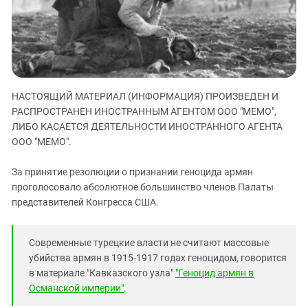
ЗАСТАВЛЯЕТ
Дагестан
КАВКАЗ ЗА ПАЛЕСТИНУ
Ингушетия
ИНАКОМЫСЛИЕ В ЧЕЧНЕ
Кабардино-Балкария
ПРЕСЛЕДОВАНИЕ АКТИВИСТОВ
МОБИЛИЗАЦИЯ И ПРОТЕСТЫ
Калмыкия
НАСТОЯЩИЙ МАТЕРИАЛ (ИНФОРМАЦИЯ) ПРОИЗВЕДЕН И
Карачаево-Черкесия
РАСПРОСТРАНЕН ИНОСТРАННЫМ АГЕНТОМ ООО "МЕМО",
Краснодарский край
ЛИБО КАСАЕТСЯ ДЕЯТЕЛЬНОСТИ ИНОСТРАННОГО АГЕНТА
Нагорный Карабах
ООО "МЕМО".
Российская Федерация
За принятие резолюции о признании геноцида армян
Ростовская область
проголосовало абсолютное большинство членов Палаты
представителей Конгресса США.
Северная Осетия - Алания
СКФО
Современные турецкие власти не считают массовые
Ставропольский край
убийства армян в 1915-1917 годах геноцидом, говорится
Чечня
в материале "Кавказского узла"
"Геноцид армян в
Османской империи"
.
Южная Осетия