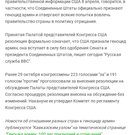
правительственной информации США 8 апреля, говорится, в
частности, что Соединенные Штаты официально признают
геноцид армян и отвергают всякие попытки вовлечь
правительство страны в политику отрицания.
Принятая Палатой представителей Конгресса США
резолюция формально означает, что США признали геноцид
армян, она вступает в силу без одобрения Сената и
президента Соединенных Штатов, пишет сегодня "Русская
служба BBC".
Ранее 29 октября конгрессмены 223 голосами "за" и 191
голосом "против" проголосовали за внесение резолюции на
обсуждение Палаты представителей Конгресса США.
Согласно процедуре, резолюция внесена на обсуждение без
изменений. Накануне ее утвердил Комитет по регламенту
Конгресса США.
Новости об отношении разных стран к геноциду армян
публикуются "Кавказским узлом" на тематической странице
"
Геноцид армян: 100 лет признаний и отрицаний
".