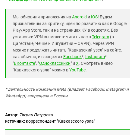
Мы обновили приложения на
Android
и
IOS
! Будем
признательны за критику, идеи по развитию как в Google
Play/App Store, так и на страницах КУ в соцсетях. Без
установки VPN вы можете читать нас в
Telegram
(в
Дагестане, Чечне и Ингушетии – с VPN). Через VPN
можно продолжать читать "Кавказский узел" на сайте,
как обычно, и в соцсетях
Facebook
*,
Instagram
*,
"
ВКонтакте
", "
Одноклассники
" и
X
. Смотреть видео
"Кавказского узла" можно в
YouTube
.
* деятельность компании Meta (владеет Facebook, Instagram и
WhatsApp) запрещена в России.
Автор:
Тигран Петросян
источник:
корреспондент "Кавказского узла"