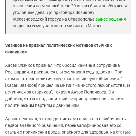
отношении по меньшей мере 29 из них были возбуждены
уголовные дела. До приговора Зязикову
Железноводский горсуд на Ставрополье
вынес решения
по делам семи участников митинга в Магасе.
Зязиков не признал политических мотивов стычки с
силовиком
Хасан Зязиков признал, что бросил камень в сотрудника
Росгвардии, и раскаялся в этом, указал суду адвокат. При
этом он отверг политическую составляющую обвинения. "
[Хасан Зязиков] пришел на митинг из чистого любопытства. И
вступился за стариков", - сказал Анзор Полонкоев. Он
добавил, что его подзащитный не принадлежит ни к каким
политическим партиям и движениям.
Адвокат указал, что следствие само признало ошибочность
первоначального обвинения, переквалифицировав его со
статьи о причинении вреда, опасного для здоровья, на статью