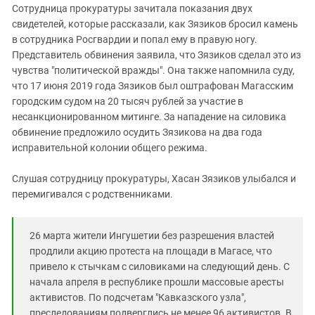
Сотрудница прокуратуры зачитала показания двух
свидетелей, которые рассказали, как Зязиков бросил камень
в сотрудника Росгвардии и попал ему в правую ногу.
Представитель обвинения заявила, что Зязиков сделал это из
чувства "политической вражды". Она также напомнила суду,
что 17 июня 2019 года Зязиков был оштрафован Магасским
городским судом на 20 тысяч рублей за участие в
несанкционированном митинге. За нападение на силовика
обвинение предложило осудить Зязикова на два года
исправительной колонии общего режима.
Слушая сотрудницу прокуратуры, Хасан Зязиков улыбался и
перемигивался с родственниками.
26 марта жители Ингушетии без разрешения властей
продлили акцию протеста на площади в Магасе, что
привело к стычкам с силовиками на следующий день. С
начала апреля в республике прошли массовые аресты
активистов. По подсчетам "Кавказского узла",
преследованиям подверглись не менее 96 активистов. В