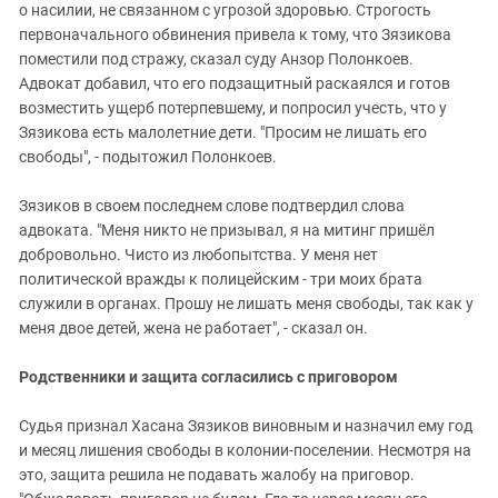
о насилии, не связанном с угрозой здоровью. Строгость
первоначального обвинения привела к тому, что Зязикова
поместили под стражу, сказал суду Анзор Полонкоев.
Адвокат добавил, что его подзащитный раскаялся и готов
возместить ущерб потерпевшему, и попросил учесть, что у
Зязикова есть малолетние дети. "Просим не лишать его
свободы", - подытожил Полонкоев.
Зязиков в своем последнем слове подтвердил слова
адвоката. "Меня никто не призывал, я на митинг пришёл
добровольно. Чисто из любопытства. У меня нет
политической вражды к полицейским - три моих брата
служили в органах. Прошу не лишать меня свободы, так как у
меня двое детей, жена не работает", - сказал он.
Родственники и защита согласились с приговором
Судья признал Хасана Зязиков виновным и назначил ему год
и месяц лишения свободы в колонии-поселении. Несмотря на
это, защита решила не подавать жалобу на приговор.