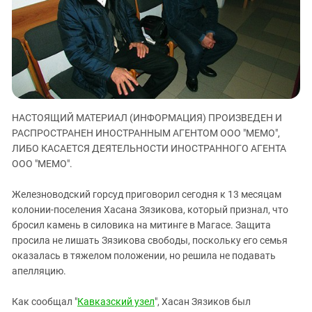
ЗАСТАВЛЯЕТ
Дагестан
КАВКАЗ ЗА ПАЛЕСТИНУ
Ингушетия
ИНАКОМЫСЛИЕ В ЧЕЧНЕ
Кабардино-Балкария
ПРЕСЛЕДОВАНИЕ АКТИВИСТОВ
МОБИЛИЗАЦИЯ И ПРОТЕСТЫ
Калмыкия
Карачаево-Черкесия
НАСТОЯЩИЙ МАТЕРИАЛ (ИНФОРМАЦИЯ) ПРОИЗВЕДЕН И
Краснодарский край
РАСПРОСТРАНЕН ИНОСТРАННЫМ АГЕНТОМ ООО "МЕМО",
Нагорный Карабах
ЛИБО КАСАЕТСЯ ДЕЯТЕЛЬНОСТИ ИНОСТРАННОГО АГЕНТА
Российская Федерация
ООО "МЕМО".
Ростовская область
Железноводский горсуд приговорил сегодня к 13 месяцам
Северная Осетия - Алания
колонии-поселения Хасана Зязикова, который признал, что
бросил камень в силовика на митинге в Магасе. Защита
СКФО
просила не лишать Зязикова свободы, поскольку его семья
Ставропольский край
оказалась в тяжелом положении, но решила не подавать
Чечня
апелляцию.
Южная Осетия
Как сообщал "
Кавказский узел
", Хасан Зязиков был