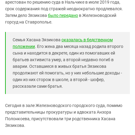
Южный Кавказ
арестован по решению суда в Нальчике в июле 2019 года,
срок содержания под стражей неоднократно продлевался.
ЮФО
Затем дело Зязикова
было передано
в Железноводский
горсуд на Ставрополье.
Семья Хасана Зязикова
оказалась в бедственном
положении
. Его жена два месяца назад родила второго
сына и находится в декрете, один из помогавших ей
братьев активиста умер, а второй недавно погиб в
аварии. Оставшиеся в живых братья Зязикова
продолжают ей помогать, но у них небольшие доходы -
один из них сторож в школе, а второй - шофер,
рассказали сами братья.
Сегодня в зале Железноводского городского суда, помимо
представительницы прокуратуры и адвоката Анзора
Полонкоева, присутствовали три родственника Хасана
Зязикова.