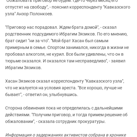
"Обжаловать приговор не будем. Где-то через месяц его
отпустят на свободу", - пояснил корреспонденту "Кавказского
узла" Анзор Полонкоев.
"Приговор нас порадовал. Ждем брата домой", - сказал
родственник подсудимого Ибрагим Зязиков. По его мнению,
брат сидит "ни за что". "Мой брат Хасан был самым
примерным в семье. Спортом занимался, никогда в жизни не
пробовал алкоголя, не курил. Все были удивлены, что он в
тюрьме оказался. И оказался там несправедливо", - заявил
Ибрагим Зязиков.
Хасан Зязиков сказал корреспонденту "Кавказского узла",
что не жалуется на условия ареста. "Все хорошо, лучше не
бывает", - ответил он, улыбнувшись.
Сторона обвинения пока не определилась с дальнейшими
действиями. "Получим приговор, и тогда примем решение об
обжаловании", - сказала сотрудник прокуратуры.
Информация о задержаниях активистов собрана в хронике