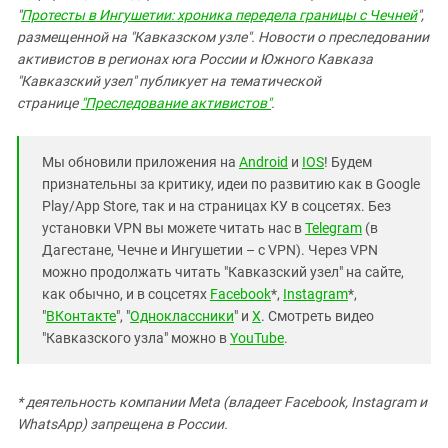
"
Протесты в Ингушетии: хроника передела границы с Чечней
",
размещенной на "Кавказском узле". Новости о преследовании
активистов в регионах юга России и Южного Кавказа
"Кавказский узел" публикует на тематической
странице
"Преследование активистов"
.
Мы обновили приложения на
Android
и
IOS
! Будем
признательны за критику, идеи по развитию как в Google
Play/App Store, так и на страницах КУ в соцсетях. Без
установки VPN вы можете читать нас в
Telegram
(в
Дагестане, Чечне и Ингушетии – с VPN). Через VPN
можно продолжать читать "Кавказский узел" на сайте,
как обычно, и в соцсетях
Facebook
*,
Instagram
*,
"
ВКонтакте
", "
Одноклассники
" и
X
. Смотреть видео
"Кавказского узла" можно в
YouTube
.
* деятельность компании Meta (владеет Facebook, Instagram и
WhatsApp) запрещена в России.