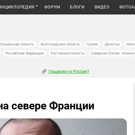
ЭНЦИКЛОПЕДИЯ
ФОРУМ
БЛОГИ
ВИДЕО
ФОТОА
страханская область
Волгоградская область
Грузия
Дагестан
Ингу
Российская Федерация
Ростовская область
Северная Осетия - Алания
Пашинян vs Россия?
на севере Франции