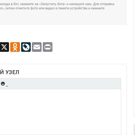
ехода в бот, нажмите на «Запустить бота» и напишите нам. Для отправки
», затем отметьте фото или видео в памяти устройства и нажмите
App
Viber
X
Odnoklassniki
LiveJournal
Email
Print
Й УЗЕЛ