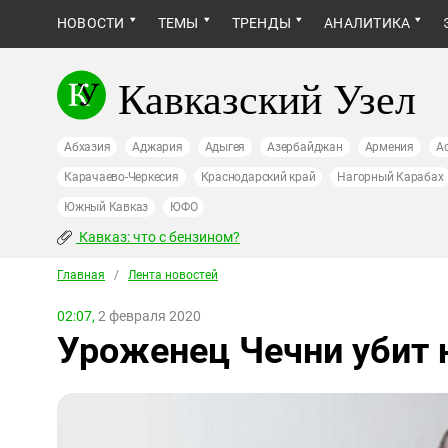
НОВОСТИ
ТЕМЫ
ТРЕНДЫ
АНАЛИТИКА
Кавказский Узел
Абхазия
Аджария
Адыгея
Азербайджан
Армения
А
Карачаево-Черкесия
Краснодарский край
Нагорный Карабах
Южный Кавказ
ЮФО
Кавказ: что с бензином?
Главная
/
Лента новостей
02:07,
2 февраля 2020
Уроженец Чечни убит 