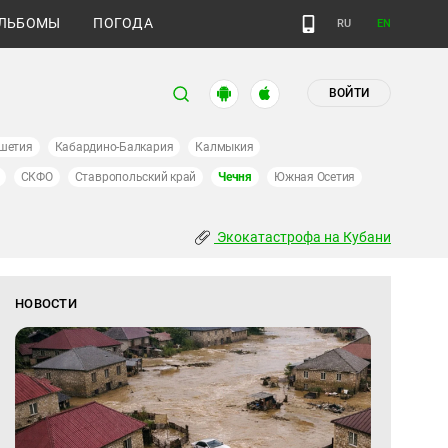
ЛЬБОМЫ
ПОГОДА
RU
EN
ВОЙТИ
шетия
Кабардино-Балкария
Калмыкия
СКФО
Ставропольский край
Чечня
Южная Осетия
Экокатастрофа на Кубани
НОВОСТИ