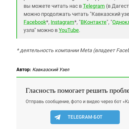
вы можете читать нас в
Telegram
(в Дагест
можно продолжать читать "Кавказский узел"
Facebook
*,
Instagram
*, "
ВКонтакте
", "
Однок
узла" можно в
YouTube
.
* деятельность компании Meta (владеет Faceb
Автор:
Кавказский Узел
Гласность помогает решить пробл
Отправь сообщение, фото и видео через бот «К
TELEGRAM-БОТ