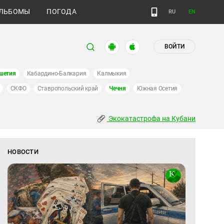
ЛЬБОМЫ
ПОГОДА
RU
EN
ВОЙТИ
шетия
Кабардино-Балкария
Калмыкия
СКФО
Ставропольский край
Чечня
Южная Осетия
Экокатастрофа на Кубани
НОВОСТИ