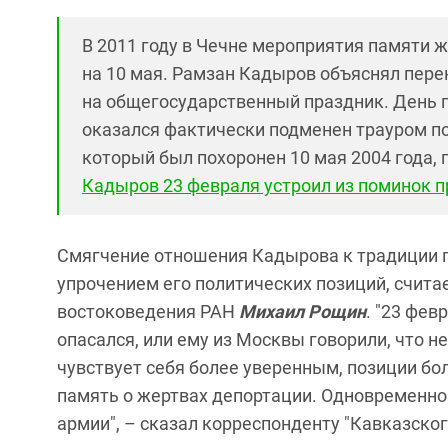
В 2011 году в Чечне мероприятия памяти 
на 10 мая. Рамзан Кадыров объяснял перен
на общегосударственный праздник. День п
оказался фактически подменен трауром п
который был похоронен 10 мая 2004 года, г
Кадыров 23 февраля устроил из поминок 
Смягчение отношения Кадырова к традиции п
упрочением его политических позиций, счита
востоковедения РАН
Михаил Рощин
. "23 фев
опасался, или ему из Москвы говорили, что не
чувствует себя более уверенным, позиции бол
память о жертвах депортации. Одновременно 
армии", – сказал корреспонденту "Кавказско