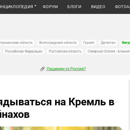
ЭНЦИКЛОПЕДИЯ
ФОРУМ
БЛОГИ
ВИДЕО
ФОТОА
страханская область
Волгоградская область
Грузия
Дагестан
Ингу
Российская Федерация
Ростовская область
Северная Осетия - Алания
Пашинян vs Россия?
ядываться на Кремль в
йнахов