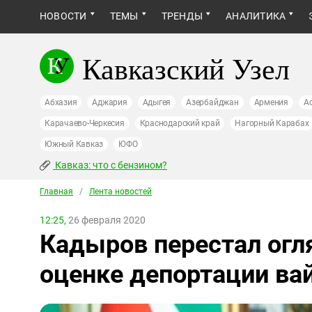
НОВОСТИ
ТЕМЫ
ТРЕНДЫ
АНАЛИТИКА
Кавказский Узел
Абхазия
Аджария
Адыгея
Азербайджан
Армения
А
Карачаево-Черкесия
Краснодарский край
Нагорный Карабах
Южный Кавказ
ЮФО
Кавказ: что с бензином?
Главная
/
Лента новостей
12:25,
26 февраля 2020
Кадыров перестал огл
оценке депортации ва