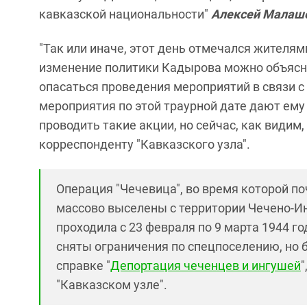
кавказской национальности"
Алексей Малаш
"Так или иначе, этот день отмечался жителям
изменение политики Кадырова можно объяснит
опасаться проведения мероприятий в связи с 
мероприятия по этой траурной дате дают ему
проводить такие акции, но сейчас, как видим
корреспонденту "Кавказского узла".
Операция "Чечевица", во время которой п
массово выселены с территории Чечено-И
проходила с 23 февраля по 9 марта 1944 го
сняты ограничения по спецпоселению, но б
справке "
Депортация чеченцев и ингушей
"Кавказском узле".