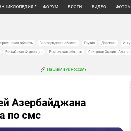
ЭНЦИКЛОПЕДИЯ
ФОРУМ
БЛОГИ
ВИДЕО
ФОТОА
страханская область
Волгоградская область
Грузия
Дагестан
Ингу
Российская Федерация
Ростовская область
Северная Осетия - Алания
Пашинян vs Россия?
лей Азербайджана
а по смс