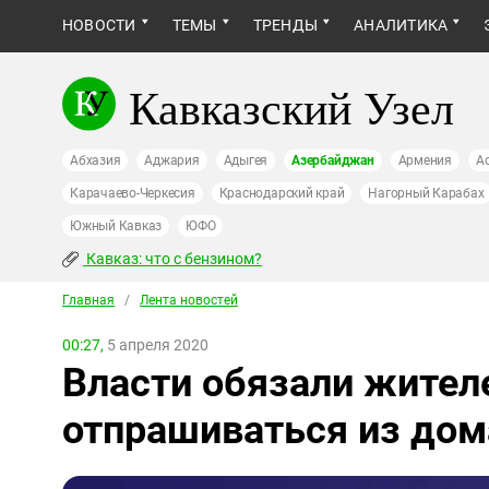
НОВОСТИ
ТЕМЫ
ТРЕНДЫ
АНАЛИТИКА
Кавказский Узел
Абхазия
Аджария
Адыгея
Азербайджан
Армения
А
Карачаево-Черкесия
Краснодарский край
Нагорный Карабах
Южный Кавказ
ЮФО
Кавказ: что с бензином?
Главная
/
Лента новостей
00:27,
5 апреля 2020
Власти обязали жите
отпрашиваться из дом