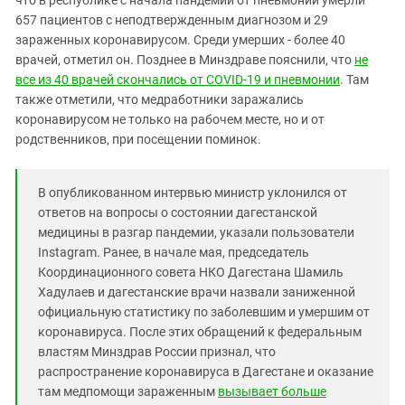
что в республике с начала пандемии от пневмонии умерли
Южный Кавказ
657 пациентов с неподтвержденным диагнозом и 29
ЮФО
зараженных коронавирусом. Среди умерших - более 40
врачей, отметил он. Позднее в Минздраве пояснили, что
не
все из 40 врачей скончались от COVID-19 и пневмонии
. Там
также отметили, что медработники заражались
коронавирусом не только на рабочем месте, но и от
родственников, при посещении поминок.
В опубликованном интервью министр уклонился от
ответов на вопросы о состоянии дагестанской
медицины в разгар пандемии, указали пользователи
Instagram. Ранее, в начале мая, председатель
Координационного совета НКО Дагестана Шамиль
Хадулаев и дагестанские врачи назвали заниженной
официальную статистику по заболевшим и умершим от
коронавируса. После этих обращений к федеральным
властям Минздрав России признал, что
распространение коронавируса в Дагестане и оказание
там медпомощи зараженным
вызывает больше