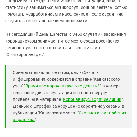
пандемией. Он будет вести мониторинг ситуации, собирать
статистику, заниматься антикоррупционной деятельностью,
помогать медработникам и населению, а после карантина –
следить за восстановлением экономики.
На сегодняшний день Дагестан с 3460 случаями заражения
коронавирусом занимает пятое место среди российских
регионов, указано на правительственном сайте
"Стопкоронавирус".
Советы специалистов о том, как избежать
инфицирования, содержатся в справке "Кавказского
узла" "
Врачи про коронавирус: что делать?
", а номера
телефонов для консультаций по коронавирусу
приведены в материале "
Коронавирус. Горячие линии
".
Данные о штрафах за нарушение карантина указаны в
публикации "Кавказского узла" "
Сколько стоит побег из
карантина
".