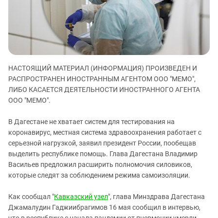
ЗАСТАВЛЯЕТ
Дагестан
КАВКАЗ ЗА ПАЛЕСТИНУ
Ингушетия
ИНАКОМЫСЛИЕ В ЧЕЧНЕ
Кабардино-Балкария
ПРЕСЛЕДОВАНИЕ АКТИВИСТОВ
МОБИЛИЗАЦИЯ И ПРОТЕСТЫ
Калмыкия
НАСТОЯЩИЙ МАТЕРИАЛ (ИНФОРМАЦИЯ) ПРОИЗВЕДЕН И
Карачаево-Черкесия
РАСПРОСТРАНЕН ИНОСТРАННЫМ АГЕНТОМ ООО "МЕМО",
Краснодарский край
ЛИБО КАСАЕТСЯ ДЕЯТЕЛЬНОСТИ ИНОСТРАННОГО АГЕНТА
Нагорный Карабах
ООО "МЕМО".
Российская Федерация
В Дагестане не хватает систем для тестирования на
Ростовская область
коронавирус, местная система здравоохранения работает с
серьезной нагрузкой, заявил президент России, пообещав
Северная Осетия - Алания
выделить республике помощь. Глава Дагестана Владимир
СКФО
Васильев предложил расширить полномочия силовиков,
Ставропольский край
которые следят за соблюдением режима самоизоляции.
Чечня
Как сообщал "
Кавказский узел
", глава Минздрава Дагестана
Южная Осетия
Джамалудин Гаджиибрагимов 16 мая сообщил в интервью,