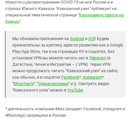
Новости о распространении COVID-19 на юге России и в
странах Южного Кавказа "Кавказский узел" публикует на
специальной тематической странице "
Коронавирус рвется на
Кавказ
".
Мы обновили приложения на
Android
и
IOS
! Будем
признательны за критику, идеи по развитию как в Google
Play/App Store, так и на страницах КУ в соцсетях. Без
установки VPN вы можете читать нас в
Telegram
(в
Дагестане, Чечне и Ингушетии – с VPN). Через VPN
можно продолжать читать "Кавказский узел" на сайте,
как обычно, и в соцсетях
Facebook
*,
Instagram
*,
"
ВКонтакте
", "
Одноклассники
" и
X
. Смотреть видео
"Кавказского узла" можно в
YouTube
.
* деятельность компании Meta (владеет Facebook, Instagram и
WhatsApp) запрещена в России.