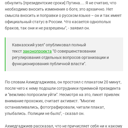
обнулить [президентские сроки] Путина.... Я не считаю, что
необходимо вносить изменения о боге, это архаично. Нет
смысла вносить и поправки о русском языке – он и так имеет
официальный статус в России. Что касается однополых
браков, так они и не разрешены", - заявил он.
Кавказский узел" опубликовал полный
текст
законопроекта
"О совершенствовании
регулирования отдельных вопросов организации и
функционирования публичной власти".
По словам Ахмедгаджиева, он простоял с плакатом 20 минут,
после чего к нему подошли сотрудники приемной президента
и "вежливо попросили уйти". Несмотря на это, пикет привлек
внимание прохожих, считает активист. "Многие
останавливались, фотографировали, читали плакат,
улыбались. Полиции не было", - сказал он.
Ахмедгаджиев рассказал, что не причисляет себя ни к какому