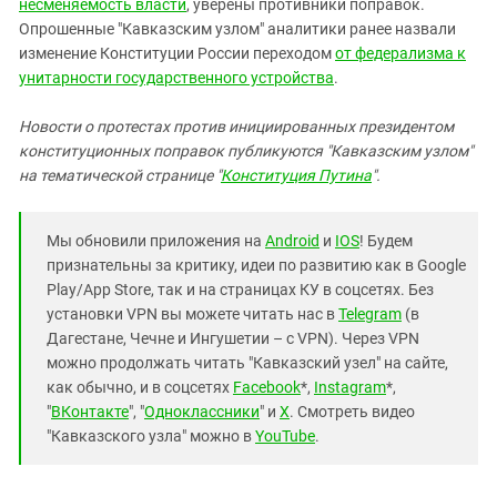
несменяемость власти
, уверены противники поправок.
Опрошенные "Кавказским узлом" аналитики ранее назвали
изменение Конституции России переходом
от федерализма к
унитарности государственного устройства
.
Новости о протестах против инициированных президентом
конституционных поправок публикуются "Кавказским узлом"
на тематической странице "
Конституция Путина
".
Мы обновили приложения на
Android
и
IOS
! Будем
признательны за критику, идеи по развитию как в Google
Play/App Store, так и на страницах КУ в соцсетях. Без
установки VPN вы можете читать нас в
Telegram
(в
Дагестане, Чечне и Ингушетии – с VPN). Через VPN
можно продолжать читать "Кавказский узел" на сайте,
как обычно, и в соцсетях
Facebook
*,
Instagram
*,
"
ВКонтакте
", "
Одноклассники
" и
X
. Смотреть видео
"Кавказского узла" можно в
YouTube
.