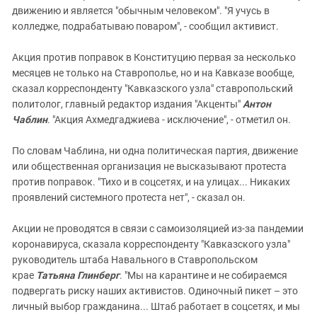
движению и является "обычным человеком". "Я учусь в
колледже, подрабатываю поваром", - сообщил активист.
Акция против поправок в Конституцию первая за несколько
месяцев не только на Ставрополье, но и на Кавказе вообще,
сказал корреспонденту "Кавказского узла" ставропольский
политолог, главный редактор издания "Акценты"
Антон
Чаблин
. "Акция Ахмедгаджиева - исключение", - отметил он.
По словам Чаблина, ни одна политическая партия, движение
или общественная организация не высказывают протеста
против поправок. "Тихо и в соцсетях, и на улицах... Никаких
проявлений системного протеста нет", - сказал он.
Акции не проводятся в связи с самоизоляцией из-за пандемии
коронавируса, сказала корреспонденту "Кавказского узла"
руководитель штаба Навального в Ставропольском
крае
Татьяна Глинберг
. "Мы на карантине и не собираемся
подвергать риску наших активистов. Одиночный пикет – это
личный выбор гражданина... Штаб работает в соцсетях, и мы