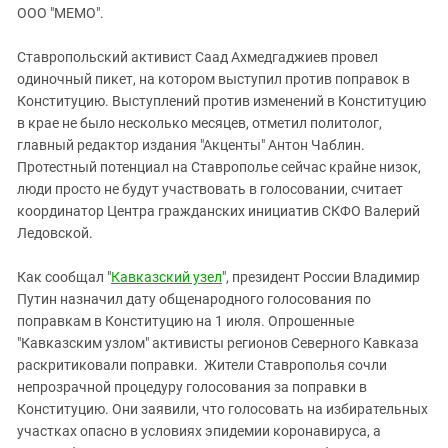
ЗАСТАВЛЯЕТ
ООО "МЕМО".
Дагестан
КАВКАЗ ЗА ПАЛЕСТИНУ
Ингушетия
ИНАКОМЫСЛИЕ В ЧЕЧНЕ
Ставропольский активист Саад Ахмедгаджиев провел
одиночный пикет, на котором выступил против поправок в
Кабардино-Балкария
ПРЕСЛЕДОВАНИЕ АКТИВИСТОВ
Конституцию. Выступлений против изменений в Конституцию
МОБИЛИЗАЦИЯ И ПРОТЕСТЫ
Калмыкия
в крае не было несколько месяцев, отметил политолог,
Карачаево-Черкесия
главный редактор издания "Акценты" Антон Чаблин.
Протестный потенциал на Ставрополье сейчас крайне низок,
Краснодарский край
люди просто не будут участвовать в голосовании, считает
Нагорный Карабах
координатор Центра гражданских инициатив СКФО Валерий
Ледовской.
Российская Федерация
Ростовская область
Как сообщал "
Кавказский узел
", президент России Владимир
Северная Осетия - Алания
Путин назначил дату общенародного голосования по
поправкам в Конституцию на 1 июля. Опрошенные
СКФО
"Кавказским узлом" активисты регионов Северного Кавказа
Ставропольский край
раскритиковали поправки. Жители Ставрополья сочли
непрозрачной процедуру голосования за поправки в
Чечня
Конституцию. Они заявили, что голосовать на избирательных
Южная Осетия
участках опасно в условиях эпидемии коронавируса, а