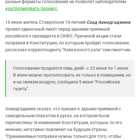
Южный Кавказ
разные форматы голосования не позволят наблюдателям
контролировать процесс
.
ЮФО
16 июня житель Ставрополя 19-летний
Саад Ахмедгаджиев
провел одиночный пикет перед зданием приемной
российского президента в СКФО. Причиной акции стали
поправки в Конституцию, по которым пройдет голосование,
рассказал корреспонденту "Кавказского узла" сам пикетчик.
Голосование продлится семь дней - с 25 июня по 1 июля.
В июне можно проголосовать не только в помещении, но
и на свежем воздухе, сообщила 9 июня "Российская
газета".
Ахмедгаджиев сказал, что пришел к зданию приемной с
самодельным плакатом в руках, на котором были
перечислены те изменения Конституции, которые, по его
мнению, негативно повлияют на будущее страны.
"Принимаемые поправки нужны только для того, чтобы