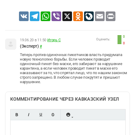
VK
Telegram
WhatsApp
Viber
X
Odnoklassniki
LiveJournal
Email
Print
0
Оценить:
19.06.20 в 11:50
Игорь С
0
(Эксперт)
#
Теперь против одиночных пикетчиков власть придумала
новую технологию борьбы. Если человек проводит
одиночный пикет без маски, его забирают за нарушение
карантина, а если человек проводит пикет в маске его
наказывают за то, что спрятал лицо, что по нашим законом
строго запрещено. В любом случае покрутят и пришьют
нарушение.
КОММЕНТИРОВАНИЕ ЧЕРЕЗ КАВКАЗСКИЙ УЗЕЛ