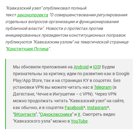
"Кавказский узел" опубликовал полный
текст
законопроекта
"О совершенствовании регулирования
отдельных вопросов организации и функционирования
публичной власти". Новости о протестах против
инициированных президентом конституционных поправок
публикуются "Кавказским узлом" на тематической странице
"
Конституция Путина
".
Мы обновили приложения на
Android
и
IOS
! Будем
признательны за критику, идеи по развитию как в Google
Play/App Store, так и на страницах КУ в соцсетях. Без
установки VPN вы можете читать нас в
Telegram
(в
Дагестане, Чечне и Ингушетии – с VPN). Через VPN
можно продолжать читать "Кавказский узел" на сайте,
как обычно, и в соцсетях
Facebook
*,
Instagram
*,
"
ВКонтакте
", "
Одноклассники
" и
X
. Смотреть видео
"Кавказского узла" можно в
YouTube
.