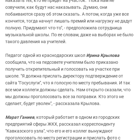
наказать тех, кто не придет на участок. "Пока нам не
озвучили, как будут нас наказывать. Думаю, они
побаиваются сразу об этом сказать. А потом, когда уже все
кончится, тогда начнут лишать премий или нагрузку не дадут
полную. Придумают что-то", - предположила сотрудница
музыкальной школы. По ее словам, даже на выборах не было
такого давления на учителей.
Педагог одной из краснодарских школ
Ирина Крылова
сообщила, что на педсовете учителям было приказано
получить открепительный и голосовать на участке при
школе. "Я должна прислать директору подтверждение от
сайта "Госуслуги", что я голосую по месту пребывания. И так
все мои коллеги должны сделать. Нам открыто сказали, что
мы должны проголосовать все за поправки. Кто этого не
сделает, будет уволен", - рассказала Крылова.
Марат Ганиев
, который работает в одном из городских
предприятий сферы ЖКХ, рассказал корреспонденту
"Кавказского узла", что его и его коллег вынуждают
проголосовать по месту регистрации и прислать фото с