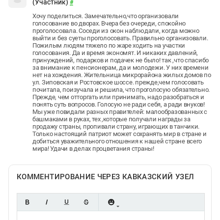
(Участник)
#
Хочу поделиться. Замечательно,что организовали
голосование во дворах. Вчера без очереди, спокойно
проголосовала. Соседи из окон наблюдали, когда можно
выйти и без суеты проголосовать. Правильно организовали.
Пожилым людям тяжело по жаре ходить на участки
голосования. Да и время экономят. И никаких давлений,
принуждений, подарков и подачек не было! так ,что спасибо
за внимание к пенсионерам, да и молодежи. У них времени
нет на хождения. Жительница микрорайона жилых домов по
ул. Зиповская и Ростовское шоссе. прежде,чем голосовать
почитала, поизучала и решила, что проголосую обязательно.
Прежде, чем отторгать или принимать, надо разобраться и
понять суть вопросов. Голосую не ради себя, а ради внуков!
Мы уже повидали разных правителей: малообразованных с
башмаками в руках, тех ,которые получали награды за
продажу страны, пропивали страну, играющих в танчики.
Только настоящий патриот может сохранять мир в стране и
добиться уважительного отношения к нашей стране всего
мира! Удачи в делах процветания страны!
КОММЕНТИРОВАНИЕ ЧЕРЕЗ КАВКАЗСКИЙ УЗЕЛ