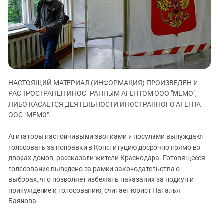
ЗАСТАВЛЯЕТ
Дагестан
КАВКАЗ ЗА ПАЛЕСТИНУ
Ингушетия
ИНАКОМЫСЛИЕ В ЧЕЧНЕ
Кабардино-Балкария
ПРЕСЛЕДОВАНИЕ АКТИВИСТОВ
МОБИЛИЗАЦИЯ И ПРОТЕСТЫ
Калмыкия
Карачаево-Черкесия
НАСТОЯЩИЙ МАТЕРИАЛ (ИНФОРМАЦИЯ) ПРОИЗВЕДЕН И
Краснодарский край
РАСПРОСТРАНЕН ИНОСТРАННЫМ АГЕНТОМ ООО "МЕМО",
Нагорный Карабах
ЛИБО КАСАЕТСЯ ДЕЯТЕЛЬНОСТИ ИНОСТРАННОГО АГЕНТА
Российская Федерация
ООО "МЕМО".
Ростовская область
Агитаторы настойчивыми звонками и посулами вынуждают
Северная Осетия - Алания
голосовать за поправки в Конституцию досрочно прямо во
дворах домов, рассказали жители Краснодара. Готовящееся
СКФО
голосование выведено за рамки законодательства о
Ставропольский край
выборах, что позволяет избежать наказания за подкуп и
Чечня
принуждение к голосованию, считает юрист Наталья
Баянова.
Южная Осетия