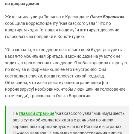
во дворах домов
Жительница улицы Тюляева в Краснодаре
Ольга Боровских
сообщила корреспонденту "Кавказского узла", что по
квартирам ходит "старшая по дому" и агитирует досрочно
голосовать за поправки в Конституцию.
"Она сказала, что во дворе несколько дней будет дежурить
какая-то мобильная бригада, и можно даже на участок не
ходить, а проголосовать во дворе. Я поблагодарила старшую
по дому за информацию, но ее это не устроило. Она
составляет списки, когда голосует какой подъезд.
Объяснила, что из-за действующих ограничений [по
коронавирусу] необходимо, чтобы люди шли на голосование
по очереди", - рассказала Ольга Боровских.
На
главной странице
"Кавказского узла" минимум шесть
раз в сутки обновляется карта с данными по числу
зараженных коронавирусом на юге России и в странах
Южного Кавказа. О динамике распространения вируса,