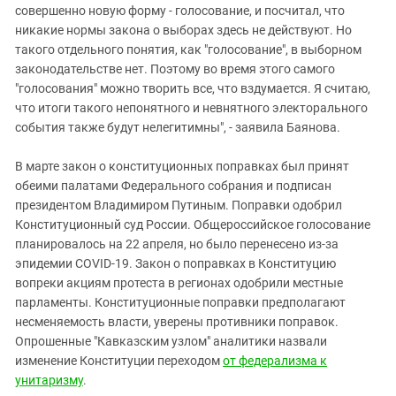
совершенно новую форму - голосование, и посчитал, что
никакие нормы закона о выборах здесь не действуют. Но
такого отдельного понятия, как "голосование", в выборном
законодательстве нет. Поэтому во время этого самого
"голосования" можно творить все, что вздумается. Я считаю,
что итоги такого непонятного и невнятного электорального
события также будут нелегитимны", - заявила Баянова.
В марте закон о конституционных поправках был принят
обеими палатами Федерального собрания и подписан
президентом Владимиром Путиным. Поправки одобрил
Конституционный суд России. Общероссийское голосование
планировалось на 22 апреля, но было перенесено из-за
эпидемии COVID-19. Закон о поправках в Конституцию
вопреки акциям протеста в регионах одобрили местные
парламенты. Конституционные поправки предполагают
несменяемость власти, уверены противники поправок.
Опрошенные "Кавказским узлом" аналитики назвали
изменение Конституции переходом
от федерализма к
унитаризму
.