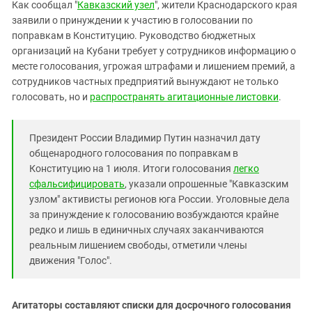
Южный Кавказ
Как сообщал "
Кавказский узел
", жители Краснодарского края
заявили о принуждении к участию в голосовании по
ЮФО
поправкам в Конституцию. Руководство бюджетных
организаций на Кубани требует у сотрудников информацию о
месте голосования, угрожая штрафами и лишением премий, а
сотрудников частных предприятий вынуждают не только
голосовать, но и
распространять агитационные листовки
.
Президент России Владимир Путин назначил дату
общенародного голосования по поправкам в
Конституцию на 1 июля. Итоги голосования
легко
сфальсифицировать
, указали опрошенные "Кавказским
узлом" активисты регионов юга России. Уголовные дела
за принуждение к голосованию возбуждаются крайне
редко и лишь в единичных случаях заканчиваются
реальным лишением свободы, отметили члены
движения "Голос".
Агитаторы составляют списки для досрочного голосования