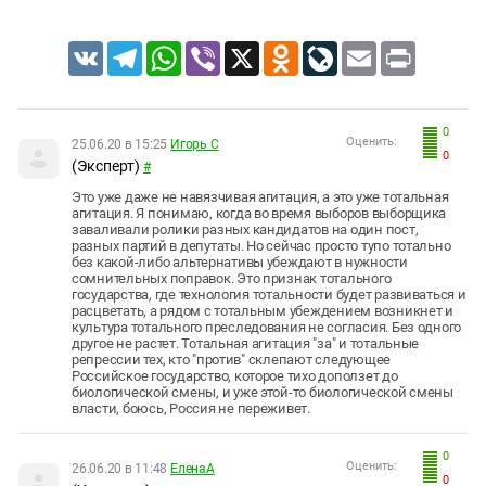
VK
Telegram
WhatsApp
Viber
X
Odnoklassniki
LiveJournal
Email
Print
0
Оценить:
25.06.20 в 15:25
Игорь С
0
(Эксперт)
#
Это уже даже не навязчивая агитация, а это уже тотальная
агитация. Я понимаю, когда во время выборов выборщика
заваливали ролики разных кандидатов на один пост,
разных партий в депутаты. Но сейчас просто тупо тотально
без какой-либо альтернативы убеждают в нужности
сомнительных поправок. Это признак тотального
государства, где технология тотальности будет развиваться и
расцветать, а рядом с тотальным убеждением возникнет и
культура тотального преследования не согласия. Без одного
другое не растет. Тотальная агитация "за" и тотальные
репрессии тех, кто "против" склепают следующее
Российское государство, которое тихо доползет до
биологической смены, и уже этой-то биологической смены
власти, боюсь, Россия не переживет.
0
Оценить:
26.06.20 в 11:48
ЕленаA
0