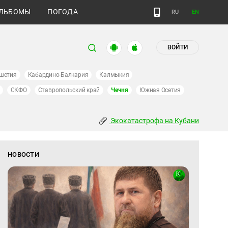
ЛЬБОМЫ
ПОГОДА
RU
EN
ВОЙТИ
шетия
Кабардино-Балкария
Калмыкия
СКФО
Ставропольский край
Чечня
Южная Осетия
Экокатастрофа на Кубани
НОВОСТИ