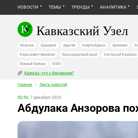
НОВОСТИ
ТЕМЫ
ТРЕНДЫ
АНАЛИТИКА
Кавказский Узел
Абхазия
Аджария
Адыгея
Азербайджан
Армения
А
Карачаево-Черкесия
Краснодарский край
Нагорный Карабах
Южный Кавказ
ЮФО
Кавказ: что с бензином?
Главная
/
Лента новостей
00:50,
7 декабря 2020
Абдулака Анзорова по