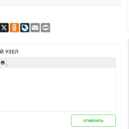
App
Viber
X
Odnoklassniki
LiveJournal
Email
Print
Й УЗЕЛ
ОТМЕНИТЬ