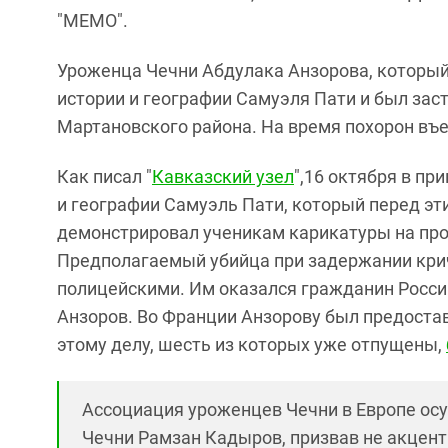
"МЕМО".
Уроженца Чечни Абдулака Анзорова, который
истории и географии Самуэля Пати и был зас
Мартановского района. На время похорон въе
Как писал "
Кавказский узел
",16 октября в п
и географии Самуэль Пати, который перед эт
демонстрировал ученикам карикатуры на про
Предполагаемый убийца при задержании крича
полицейскими. Им оказался гражданин Росси
Анзоров. Во Франции Анзорову был предоста
этому делу, шесть из которых уже отпущены,
Ассоциация уроженцев Чечни в Европе осуд
Чечни Рамзан Кадыров, призвав не акцен