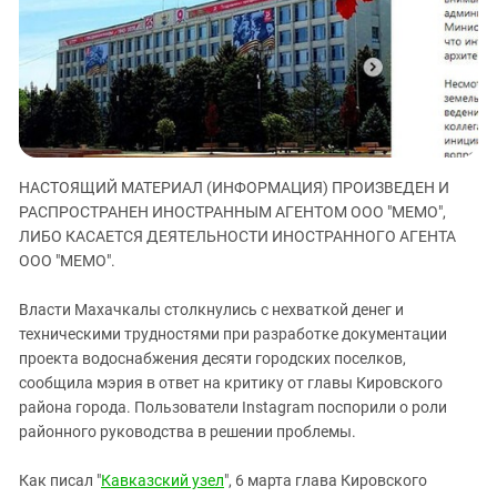
ЗАСТАВЛЯЕТ
Дагестан
КАВКАЗ ЗА ПАЛЕСТИНУ
Ингушетия
ИНАКОМЫСЛИЕ В ЧЕЧНЕ
Кабардино-Балкария
ПРЕСЛЕДОВАНИЕ АКТИВИСТОВ
МОБИЛИЗАЦИЯ И ПРОТЕСТЫ
Калмыкия
Карачаево-Черкесия
НАСТОЯЩИЙ МАТЕРИАЛ (ИНФОРМАЦИЯ) ПРОИЗВЕДЕН И
Краснодарский край
РАСПРОСТРАНЕН ИНОСТРАННЫМ АГЕНТОМ ООО "МЕМО",
Нагорный Карабах
ЛИБО КАСАЕТСЯ ДЕЯТЕЛЬНОСТИ ИНОСТРАННОГО АГЕНТА
Российская Федерация
ООО "МЕМО".
Ростовская область
Власти Махачкалы столкнулись с нехваткой денег и
Северная Осетия - Алания
техническими трудностями при разработке документации
проекта водоснабжения десяти городских поселков,
СКФО
сообщила мэрия в ответ на критику от главы Кировского
Ставропольский край
района города. Пользователи Instagram поспорили о роли
Чечня
районного руководства в решении проблемы.
Южная Осетия
Как писал "
Кавказский узел
", 6 марта глава Кировского