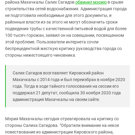
Южный Кавказ
района Махачкалы Салих Сагидов
обвинил мэрию
в срыве
строительства сетей водоснабжения. Администрация города
ЮФО
не подготовила необходимые для этого документы, и
районные власти из-за этого не могут обозначить сроки
подведения трубы с качественной питьевой водой для более
100 тысяч горожан, заявил он на совещании, посвященном
этой проблеме. Пользователи интернета сочли
беспрецедентной жесткую критику руководства города со
стороны нижестоящего чиновника.
Салих Сагидов возглавляет Кировский район
Махачкалы с 2014 года и был переизбран в ноябре 2020
года. Тогда в ходе тайного голосования на сессии его
поддержал 21 депутат, сообщила 30 ноября 2020 года
администрация Махачкалы на своем сайте.
Мэрия Махачкалы сегодня отреагировала на критику со
стороны Салиха Сагидова. "Обратили внимание на некое
повествование из администрации Кировского района,