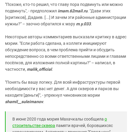
"Похоже, кто-то решил, что главу пора подвинуть или можно
подвинуть", - предположил
imam.62mail.ru
. "Дави этих
[критиков], Дадаев. [...] И зачем эти районные администрации
нужны?" – заочно обратился к мэру
m.y.033
.
Некоторые авторы комментариев высказали критику в адрес
мэрии. "Если работа сделана, а коллеги инициируют
обсуждение вопроса, в чем проблема прийти и обсудить
непосредственно со всеми ответственными лицами и главами
посёлков, для изложения полной картины?" – написал, в
частности,
malik_official
.
"Понять бы вашу логику. Для всей инфраструктуры первой
необходимости у вас нет денег. А для скверов и парков вы
находите [деньги]", - упрекнул чиновников мэрии
shamil__suleimanov
.
В июне 2020 года мэрия Махачкалы сообщила
о
строительстве сквера
памяти врачей, боровшихсяс