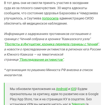
В тот день они не смогли принять участия в заседании
суда из-за плохого самочувствия. 30 марта адвокаты
сообщили, что состояние здоровья Барахоева и Чемурзиева
улучшилось, а Саутиева
попросила
администрацию СИЗО
обеспечить ей медицинское наблюдение.
Информация о задержаниях противников соглашения о
границе с Чечней собрана в хронике "Кавказского узла"
"
Протесты в Ингушетии: хроника передела границы с Чечней
",
а новости о преследовании активистов в регионах юга России
и Южного Кавказа — на тематической
странице
"Преследование активистов"
.
* организация по решению Минюста РФ внесена в список
иноагентов.
Мы обновили приложения на
Android
и
IOS
! Будем
признательны за критику, идеи по развитию как в Google
Play/App Store, так и на страницах КУ в соцсетях. Без
установки VPN вы можете читать нас в
Telegram
(в