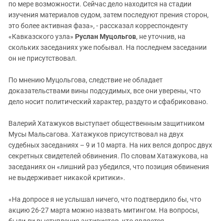
по мере возможности. Сейчас дело находится на стадии
изучения материалов судом, затем последуют прения сторон,
это более активная фаза», - рассказал корреспонденту
«Кавказского узла»
Руслан Муцольгов
, не уточнив, на
скольких заседаниях уже побывал. На последнем заседании
он не присутствовал.
По мнению Муцольгова, следствие не обладает
доказательствами вины подсудимых, все они уверены, что
дело носит политический характер, раздуто и сфабриковано.
Валерий Хатажуков выступает общественным защитником
Мусы Мальсагова. Хатажуков присутствовал на двух
судебных заседаниях – 9 и 10 марта. На них велся допрос двух
секретных свидетелей обвинения. По словам Хатажукова, на
заседаниях он «лишний раз убедился, что позиция обвинения
не выдерживает никакой критики».
«На допросе я не услышал ничего, что подтвердило бы, что
акцию 26-27 марта можно назвать митингом. На вопросы,