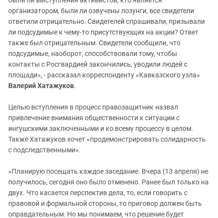
были ли выступления активистов, кто является
организатором, были ли озвучены лозунги, все свидетели
ответили отрицательно. Свидетелей спрашивали, призывали
ли подсудимые к чему-то присутствующих на акции? Ответ
также был отрицательным. Свидетели сообщили, что
подсудимые, наоборот, способствовали тому, чтобы
контакты с Росгвардией закончились, уводили людей с
площади», - рассказал корреспонденту «Кавказского узла»
Валерий Хатажуков
.
Целью вступления в процесс правозащитник назвал
привлечение внимания общественности к ситуации с
ингушскими заключенными и ко всему процессу в целом.
Также Хатажуков хочет «продемонстрировать солидарность
с подследственными».
«Планирую посещать каждое заседание. Вчера (13 апреля) не
получилось, сегодня оно было отменено. Ранее был только на
двух. Что касается перспектив дела, то, если говорить с
правовой и формальной стороны, то приговор должен быть
оправдательным. Но мы понимаем, что решение будет