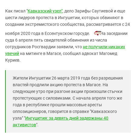
Южный Кавказ
ЮФО
Как писал "
Кавказский узел"
, дело Зарифы Саутиевой и еще
шести лидеров протеста в Ингушетии, которых обвиняют в
создании экстремистского сообщества, рассматривается с 24
ноября 2020 года в Ессентукском горсуде.
На заседании
суда 6 апреля пять свидетелей обвинения из числа
сотрудников Росгвардии заявили, что
не получили никаких
увечий
на митинге в Магасе, сообщил адвокат Магомед
Куриев.
Жители Ингушетии 26 марта 2019 года без разрешения
властей продлили акцию протеста в Магасе. На
следующее утро при разгоне акции произошли стычки
протестующих с силовиками. С начала апреля того же
года в республике прошли массовые аресты
оппозиционеров, говорится в справке "Кавказского
узла" "
Ингушетия: за девять дней задержаны 40
активистов
".