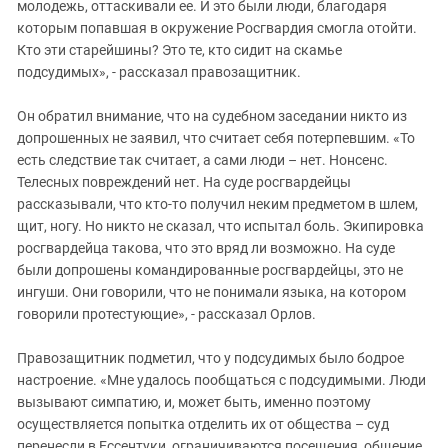
молодежь, оттаскивали ее. И это были люди, благодаря
которым попавшая в окружение Росгвардия смогла отойти.
Кто эти старейшины? Это те, кто сидит на скамье
подсудимых», - рассказал правозащитник.
Он обратил внимание, что на судебном заседании никто из
допрошенных не заявил, что считает себя потерпевшим. «То
есть следствие так считает, а сами люди – нет. Нонсенс.
Телесных повреждений нет. На суде росгвардейцы
рассказывали, что кто-то получил неким предметом в шлем,
щит, ногу. Но никто не сказал, что испытал боль. Экипировка
росгвардейца такова, что это вряд ли возможно. На суде
были допрошены командированные росгвардейцы, это не
ингуши. Они говорили, что не понимали языка, на котором
говорили протестующие», - рассказал Орлов.
Правозащитник подметил, что у подсудимых было бодрое
настроение. «Мне удалось пообщаться с подсудимыми. Люди
вызывают симпатию, и, может быть, именно поэтому
осуществляется попытка отделить их от общества – суд
перенесли в Ессентуки, ограничиваются посещения, общение