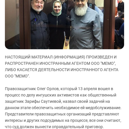
ЗАСТАВЛЯЕТ
Дагестан
КАВКАЗ ЗА ПАЛЕСТИНУ
Ингушетия
ИНАКОМЫСЛИЕ В ЧЕЧНЕ
Кабардино-Балкария
ПРЕСЛЕДОВАНИЕ АКТИВИСТОВ
МОБИЛИЗАЦИЯ И ПРОТЕСТЫ
Калмыкия
Карачаево-Черкесия
Краснодарский край
НАСТОЯЩИЙ МАТЕРИАЛ (ИНФОРМАЦИЯ) ПРОИЗВЕДЕН И
Нагорный Карабах
РАСПРОСТРАНЕН ИНОСТРАННЫМ АГЕНТОМ ООО "МЕМО",
Российская Федерация
ЛИБО КАСАЕТСЯ ДЕЯТЕЛЬНОСТИ ИНОСТРАННОГО АГЕНТА
ООО "МЕМО".
Ростовская область
Северная Осетия - Алания
Правозащитник Олег Орлов, который 13 апреля вошел в
СКФО
процесс по делу ингушских активистов как общественный
защитник Зарифы Саутиевой, назвал своей задачей на
Ставропольский край
данном этапе обеспечить необходимое ей медобслуживание.
Чечня
Представители правозащитных организаций представляют
интересы и других подсудимых на процессе, все они считают,
Южная Осетия
что суд должен вынести оправдательный приговор.