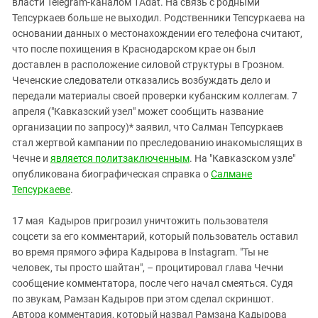
власти Telegram-каналом 1Аdat. На связь с родными
Тепсуркаев больше не выходил. Родственники Тепсуркаева на
основании данных о местонахождении его телефона считают,
что после похищения в Краснодарском крае он был
доставлен в расположение силовой структуры в Грозном.
Чеченские следователи отказались возбуждать дело и
передали материалы своей проверки кубанским коллегам. 7
апреля ("Кавказский узел" может сообщить название
организации по запросу)* заявил, что Салман Тепсуркаев
стал жертвой кампании по преследованию инакомыслящих в
Чечне и
является политзаключенным
. На "Кавказском узле"
опубликована биографическая справка о
Салмане
Тепсуркаеве
.
17 мая Кадыров пригрозил уничтожить пользователя
соцсети за его комментарий, который пользователь оставил
во время прямого эфира Кадырова в Instagram. "Ты не
человек, ты просто шайтан", – процитировал глава Чечни
сообщение комментатора, после чего начал смеяться. Судя
по звукам, Рамзан Кадыров при этом сделал скриншот.
Автора комментария, который назвал Рамзана Кадырова