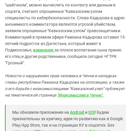
"шайтаном", можно вычислить по контенту или данным в
соцсети, считают опрошенные "Кавказским узлом
специалисты по кибербезопасности. Слова Кадырова в адрес
анонимного комментатора являются угрозой убийством,
заявили опрошенные "Кавказским узлом" правозащитники.
Комментарий в прямом эфире Рамзана Кадырова оставил 15-
летний подросток из Дагестана, который живет в
Подмосковье,
извинения
за плохое воспитание сына принес
его отец и другие родственники, сообщила сегодня ЧГТРК
"Грозный".
Новости о нарушениях прав человека в Чечне и нападках
главы республики Рамзана Кадырова на оппозицию, а также
о его борьбе с инакомыслящими "Кавказский узел" публикует
на тематической странице
"Инакомыслие в Чечне".
Мы обновили приложения на
Android
и
IOS
! Будем
признательны за критику, идеи по развитию как в Google
Play/App Store, так и на страницах КУ в соцсетях. Без