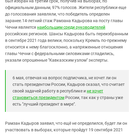
Южный Кавказ
был избран на третий срок, получив на выборах, по
официальным данным, 97% голосов. Жители республики еще
ЮФО
до голосования заявляли, что победитель определен
заранее.14-летний стаж Рамзана Кадырова на посту главы
Чечни является
наибольшим среди руководителей
российских регионов. Шансы Кадырова быть переизбранным
в сентябре 2021 года велики, поскольку Кремль по-прежнему
относится к нему благосклонно, а напряженные отношения
главы Чечни с федеральными силовиками сгладились,
указали опрошенные "Кавказским узлом" эксперты.
6 мая, отвечая на вопрос подписчика, не хочет ли он
стать президентом России, Кадыров сказал, что считает
своей задачей работу в республике и
не хочет
становиться президентом
России, так как у страны уже
есть "лучший президент в мире".
Рамзан Кадыров заявил, что ещё не определился, будет ли он
участвовать в выборах, которые пройдут 19 сентября 2021