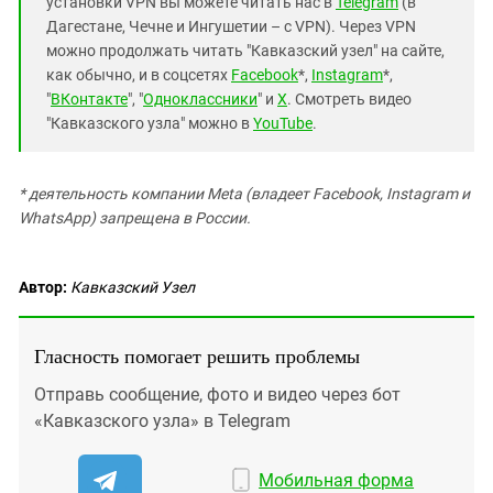
установки VPN вы можете читать нас в
Telegram
(в
Дагестане, Чечне и Ингушетии – с VPN). Через VPN
можно продолжать читать "Кавказский узел" на сайте,
как обычно, и в соцсетях
Facebook
*,
Instagram
*,
"
ВКонтакте
", "
Одноклассники
" и
X
. Смотреть видео
"Кавказского узла" можно в
YouTube
.
* деятельность компании Meta (владеет Facebook, Instagram и
WhatsApp) запрещена в России.
Автор:
Кавказский Узел
Гласность помогает решить проблемы
Отправь сообщение, фото и видео через бот
«Кавказского узла» в Telegram
Мобильная форма