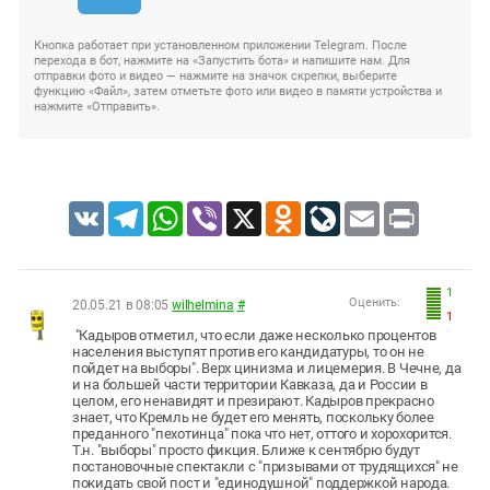
Кнопка работает при установленном приложении Telegram. После
перехода в бот, нажмите на «Запустить бота» и напишите нам. Для
отправки фото и видео — нажмите на значок скрепки, выберите
функцию «Файл», затем отметьте фото или видео в памяти устройства и
нажмите «Отправить».
VK
Telegram
WhatsApp
Viber
X
Odnoklassniki
LiveJournal
Email
Print
1
Оценить:
20.05.21 в 08:05
wilhelmina
#
1
"Кадыров отметил, что если даже несколько процентов
населения выступят против его кандидатуры, то он не
пойдет на выборы". Верх цинизма и лицемерия. В Чечне, да
и на большей части территории Кавказа, да и России в
целом, его ненавидят и презирают. Кадыров прекрасно
знает, что Кремль не будет его менять, поскольку более
преданного "пехотинца" пока что нет, оттого и хорохорится.
Т.н. "выборы" просто фикция. Ближе к сентябрю будут
постановочные спектакли с "призывами от трудящихся" не
покидать свой пост и "единодушной" поддержкой народа.