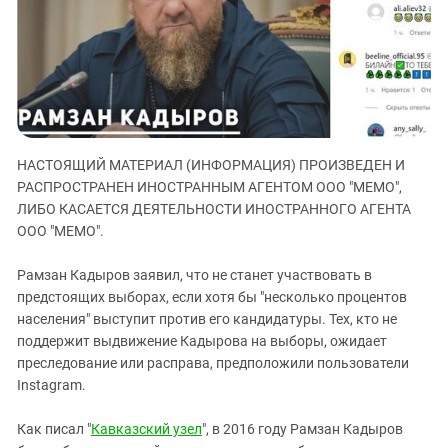
ЗАСТАВЛЯЕТ
Дагестан
КАВКАЗ ЗА ПАЛЕСТИНУ
Ингушетия
ИНАКОМЫСЛИЕ В ЧЕЧНЕ
Кабардино-Балкария
ПРЕСЛЕДОВАНИЕ АКТИВИСТОВ
МОБИЛИЗАЦИЯ И ПРОТЕСТЫ
Калмыкия
Карачаево-Черкесия
НАСТОЯЩИЙ МАТЕРИАЛ (ИНФОРМАЦИЯ) ПРОИЗВЕДЕН И
Краснодарский край
РАСПРОСТРАНЕН ИНОСТРАННЫМ АГЕНТОМ ООО "МЕМО",
Нагорный Карабах
ЛИБО КАСАЕТСЯ ДЕЯТЕЛЬНОСТИ ИНОСТРАННОГО АГЕНТА
ООО "МЕМО".
Российская Федерация
Ростовская область
Рамзан Кадыров заявил, что не станет участвовать в
Северная Осетия - Алания
предстоящих выборах, если хотя бы "несколько процентов
населения" выступит против его кандидатуры. Тех, кто не
СКФО
поддержит выдвижение Кадырова на выборы, ожидает
Ставропольский край
преследование или расправа, предположили пользователи
Instagram.
Чечня
Южная Осетия
Как писал "
Кавказский узел
", в 2016 году Рамзан Кадыров