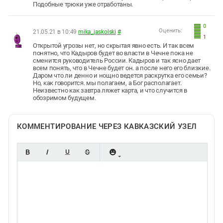
Подобные трюки уже отработаны.
0
Оценить:
21.05.21 в 10:49
mika_jaskolski
#
1
Открытой угрозы нет, но скрытая явно есть. И так всем
понятно, что Кадыров будет во власти в Чечне пока не
сменится руководитель России. Кадыров и так ясно дает
всем понять, что в Чечне будет он. а после него его близкие.
Даром что ли денно и нощно ведется раскрутка его семьи?
Но, как говорится. мы полагаем, а Бог располагает.
Неизвестно как завтра ляжет карта, и что случится в
обозримом будущем.
КОММЕНТИРОВАНИЕ ЧЕРЕЗ КАВКАЗСКИЙ УЗЕЛ