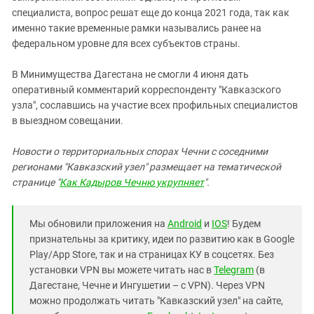
специалиста, вопрос решат еще до конца 2021 года, так как
именно такие временные рамки назывались ранее на
федеральном уровне для всех субъектов страны.
В Минимущества Дагестана не смогли 4 июня дать
оперативный комментарий корреспонденту "Кавказского
узла", сославшись на участие всех профильных специалистов
в выездном совещании.
Новости о территориальных спорах Чечни с соседними
регионами "Кавказский узел" размещает на тематической
странице "
Как Кадыров Чечню укрупняет
".
Мы обновили приложения на
Android
и
IOS
! Будем
признательны за критику, идеи по развитию как в Google
Play/App Store, так и на страницах КУ в соцсетях. Без
установки VPN вы можете читать нас в
Telegram
(в
Дагестане, Чечне и Ингушетии – с VPN). Через VPN
можно продолжать читать "Кавказский узел" на сайте,