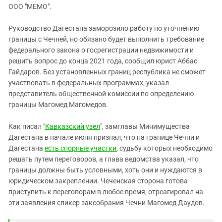
ЗАСТАВЛЯЕТ
ООО "МЕМО".
Дагестан
КАВКАЗ ЗА ПАЛЕСТИНУ
Ингушетия
ИНАКОМЫСЛИЕ В ЧЕЧНЕ
Руководство Дагестана заморозило работу по уточнению
границы с Чечней, но обязано будет выполнить требование
Кабардино-Балкария
ПРЕСЛЕДОВАНИЕ АКТИВИСТОВ
федерального закона о госрегистрации недвижимости и
МОБИЛИЗАЦИЯ И ПРОТЕСТЫ
Калмыкия
решить вопрос до конца 2021 года, сообщил юрист Аббас
Карачаево-Черкесия
Гайдаров. Без установленных границ республика не сможет
участвовать в федеральных программах, указал
Краснодарский край
представитель общественной комиссии по определению
Нагорный Карабах
границы Магомед Магомедов.
Российская Федерация
Как писал "
Кавказский узел
", замглавы Минимущества
Ростовская область
Дагестана в начале июня признал, что на границе Чечни и
Северная Осетия - Алания
Дагестана
есть спорные участки
, судьбу которых необходимо
решать путем переговоров, а глава ведомства указал, что
СКФО
границы должны быть условными, хоть они и нуждаются в
Ставропольский край
юридическом закреплении. Чеченская сторона готова
приступить к переговорам в любое время, отреагировал на
Чечня
эти заявления спикер заксобрания Чечни Магомед Даудов.
Южная Осетия