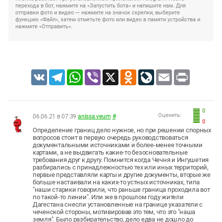
перехода в бот, нажмите на «Запустить бота» и напишите нам. Для
отправки фото и видео — нажмите на значок скрепки, выберите
функцию «Файл», затем отметьте фото или видео в памяти устройства и
нажмите «Отправить».
VK
Telegram
WhatsApp
Viber
X
Odnoklassniki
LiveJournal
Email
Print
0
Оценить:
06.06.21 в 07:39
anissa.veum
#
0
Определение границ дело нужное, но при решении спорных
вопросов стоит в первую очередь руководствоваться
документальными источниками и более-менее точными
картами, а не выдвигать какие-то безосновательные
требования друг к другу. Помнится когда Чечня и Ингушетия
разбирались с принадлежностью тех или иных территорий,
первые представляли карты и другие документы, вторые же
больше настаивали на каких-то устных источниках, типа
"наши старики говорили, что раньше граница проходила вот
по такой-то линии". Или же в прошлом году жители
Дагестана снесли установленные на границе указатели с
чеченской стороны, мотивировав это тем, что это "наша
земля". Было разбирательство, дело едва не дошло до