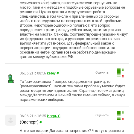
серьезного конфликта, в итоге указатели вернулись на
место. Такими методами подобные серьезные вопросы не
решаются. Нужна долгая и скрупулезная работа
специалистов, в том числе и привлеченных со стороны,
чтобы в последующем не возвращаться к этой проблеме.
Второе. Некоторые ошибочно полагают, что вопрос
определения границ между субъектами, это инициатива
властей на местах. Отнюдь. Соответствующие указания идут
из федерального центра, и руководство регионов только
выполняет эти установки. Есть федеральный закон о
перерегистрации государственной собственности. на
основании чего и организована работа по демаркации
границ между субъектами РФ.
0
Оценить:
06.06.21 в 08:56
kelley
#
0
То "замораживают" вопрос определения границ, то
"размораживают". Такими темпами проблему можно будет
решать еще не один десяток лет. Странно, что тема границ
между Дагестаном и Чечней снова именно сейчас, в канун
парламентских выборов.
0
Оценить:
06.06.21 в 16:35
Игорь С
0
(Эксперт)
#
А что так власти Дагестана напряглись? Что тут страшного-