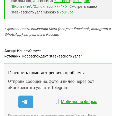
как обычно, и в соцсетях
Facebook
*,
Instagram
*,
"
ВКонтакте
", "
Одноклассники
" и
X
. Смотреть видео
"Кавказского узла" можно в
YouTube
.
* деятельность компании Meta (владеет Facebook, Instagram и
WhatsApp) запрещена в России.
Автор:
Ильяс Капиев
источник:
корреспондент "Кавказского узла"
Гласность помогает решить проблемы
Отправь сообщение, фото и видео через бот
«Кавказского узла» в Telegram
Мобильная форма
Кнопка работает при установленном приложении Telegram. После