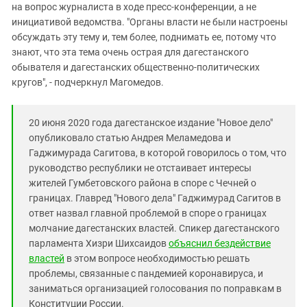
на вопрос журналиста в ходе пресс-конференции, а не
инициативой ведомства. "Органы власти не были настроены
обсуждать эту тему и, тем более, поднимать ее, потому что
знают, что эта тема очень острая для дагестанского
обывателя и дагестанских общественно-политических
кругов", - подчеркнул Магомедов.
20 июня 2020 года дагестанское издание "Новое дело"
опубликовало статью Андрея Меламедова и
Гаджимурада Сагитова, в которой говорилось о том, что
руководство республики не отстаивает интересы
жителей Гумбетовского района в споре с Чечней о
границах. Главред "Нового дела" Гаджимурад Сагитов в
ответ назвал главной проблемой в споре о границах
молчание дагестанских властей. Спикер дагестанского
парламента Хизри Шихсаидов
объяснил бездействие
властей
в этом вопросе необходимостью решать
проблемы, связанные с пандемией коронавируса, и
заниматься организацией голосования по поправкам в
Конституции России.