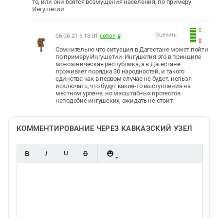
то, или они боятся возмущения населения, по примеру
Ингушетии
0
Оценить:
06.06.21 в 18:01
colton
#
0
Сомнительно что ситуация в Дагестане может пойти
по примеру Ингушетии. Ингушетия это в принципе
моноэтническая республика, а в Дагестане
проживает порядка 30 народностей, и такого
единства как в первом случае не будет. нельзя
исключать, что будут какие-то выступления на
местном уровне, но масштабных протестов
наподобие ингушских, ожидать не стоит.
КОММЕНТИРОВАНИЕ ЧЕРЕЗ КАВКАЗСКИЙ УЗЕЛ