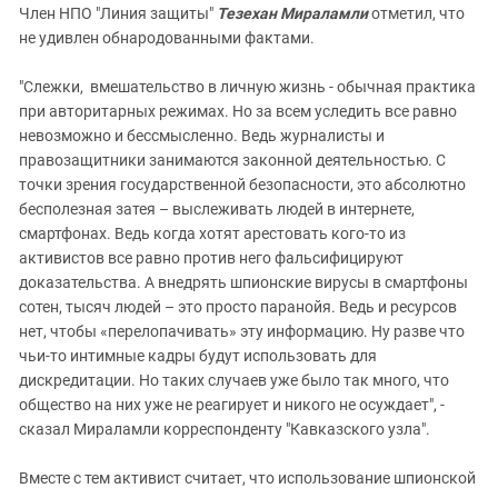
Член НПО "Линия защиты"
Тезехан Мираламли
отметил, что
не удивлен обнародованными фактами.
"Слежки, вмешательство в личную жизнь - обычная практика
при авторитарных режимах. Но за всем уследить все равно
невозможно и бессмысленно. Ведь журналисты и
правозащитники занимаются законной деятельностью. С
точки зрения государственной безопасности, это абсолютно
бесполезная затея – выслеживать людей в интернете,
смартфонах. Ведь когда хотят арестовать кого-то из
активистов все равно против него фальсифицируют
доказательства. А внедрять шпионские вирусы в смартфоны
сотен, тысяч людей – это просто паранойя. Ведь и ресурсов
нет, чтобы «перелопачивать» эту информацию. Ну разве что
чьи-то интимные кадры будут использовать для
дискредитации. Но таких случаев уже было так много, что
общество на них уже не реагирует и никого не осуждает", -
сказал Мираламли корреспонденту "Кавказского узла".
Вместе с тем активист считает, что использование шпионской