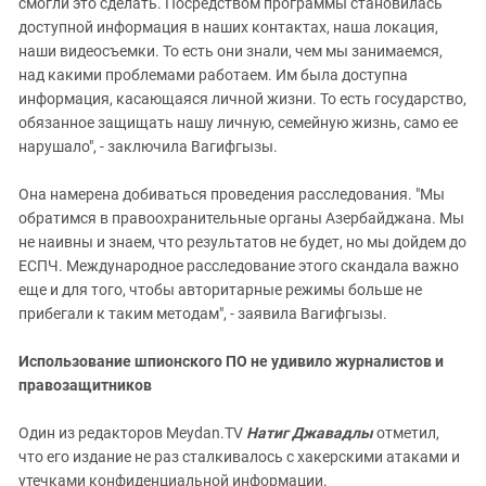
смогли это сделать. Посредством программы становилась
доступной информация в наших контактах, наша локация,
наши видеосъемки. То есть они знали, чем мы занимаемся,
над какими проблемами работаем. Им была доступна
информация, касающаяся личной жизни. То есть государство,
обязанное защищать нашу личную, семейную жизнь, само ее
нарушало", - заключила Вагифгызы.
Она намерена добиваться проведения расследования. "Мы
обратимся в правоохранительные органы Азербайджана. Мы
не наивны и знаем, что результатов не будет, но мы дойдем до
ЕСПЧ. Международное расследование этого скандала важно
еще и для того, чтобы авторитарные режимы больше не
прибегали к таким методам", - заявила Вагифгызы.
Использование шпионского ПО не удивило журналистов и
правозащитников
Один из редакторов Meydan.TV
Натиг Джавадлы
отметил,
что его издание не раз сталкивалось с хакерскими атаками и
утечками конфиденциальной информации.