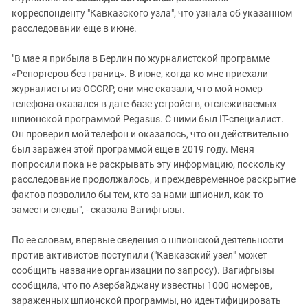
корреспонденту "Кавказского узла", что узнала об указанном
расследовании еще в июне.
"В мае я прибыла в Берлин по журналистской программе
«Репортеров без границ». В июне, когда ко мне приехали
журналисты из OCCRP, они мне сказали, что мой номер
телефона оказался в дате-базе устройств, отслеживаемых
шпионской программой Pegasus. C ними был IT-специалист.
Он проверил мой телефон и оказалось, что он действительно
был заражен этой программой еще в 2019 году. Меня
попросили пока не раскрывать эту информацию, поскольку
расследование продолжалось, и преждевременное раскрытие
фактов позволило бы тем, кто за нами шпионил, как-то
замести следы", - сказала Вагифгызы.
По ее словам, впервые сведения о шпионской деятельности
против активистов поступили ("Кавказский узел" может
сообщить название организации по запросу). Вагифгызы
сообщила, что по Азербайджану известны 1000 номеров,
зараженных шпионской программы, но идентифицировать