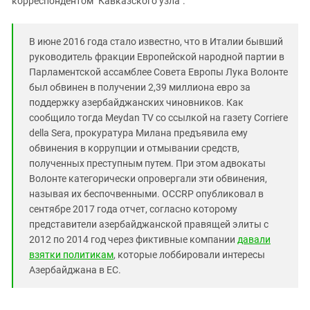
корреспондентом "Кавказского узла".
В июне 2016 года стало известно, что в Италии бывший
руководитель фракции Европейской народной партии в
Парламентской ассамблее Совета Европы Лука Волонте
был обвинен в получении 2,39 миллиона евро за
поддержку азербайджанских чиновников. Как
сообщило тогда Meydan TV со ссылкой на газету Corriere
della Sera, прокуратура Милана предъявила ему
обвинения в коррупции и отмывании средств,
полученных преступным путем. При этом адвокаты
Волонте категорически опровергали эти обвинения,
называя их беспочвенными. OCCRP опубликовал в
сентябре 2017 года отчет, согласно которому
представители азербайджанской правящей элиты с
2012 по 2014 год через фиктивные компании
давали
взятки политикам
, которые лоббировали интересы
Азербайджана в ЕС.