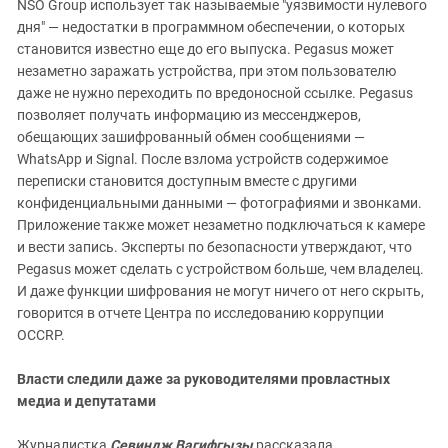
NSO Group использует так называемые "уязвимости нулевого
дня" — недостатки в программном обеспечении, о которых
становится известно еще до его выпуска. Pegasus может
незаметно заражать устройства, при этом пользователю
даже не нужно переходить по вредоносной ссылке. Pegasus
позволяет получать информацию из мессенджеров,
обещающих зашифрованный обмен сообщениями —
WhatsApp и Signal. После взлома устройств содержимое
переписки становится доступным вместе с другими
конфиденциальными данными — фотографиями и звонками.
Приложение также может незаметно подключаться к камере
и вести запись. Эксперты по безопасности утверждают, что
Pegasus может сделать с устройством больше, чем владелец.
И даже функции шифрования не могут ничего от него скрыть,
говорится в отчете Центра по исследованию коррупции
OCCRP.
Власти следили даже за руководителями провластных
медиа и депутатами
Журналистка
Севиндж Вагифгызы
рассказала