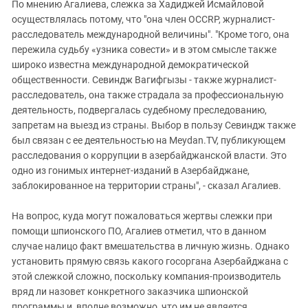
По мнению Агалиева, слежка за Хадиджей Исмайловой
осуществлялась потому, что "она член OCCRP, журналист-
расследователь международной величины". "Кроме того, она
пережила судьбу «узника совести» и в этом смысле также
широко известна международной демократической
общественности. Севиндж Вагифгызы - также журналист-
расследователь, она также страдала за профессиональную
деятельность, подвергалась судебному преследованию,
запретам на выезд из страны. Выбор в пользу Севиндж также
был связан с ее деятельностью на Meydan.TV, публикующем
расследования о коррупции в азербайджанской власти. Это
одно из гонимых интернет-изданий в Азербайджане,
заблокированное на территории страны", - сказал Агалиев.
На вопрос, куда могут пожаловаться жертвы слежки при
помощи шпионского ПО, Агалиев отметил, что в данном
случае налицо факт вмешательства в личную жизнь. Однако
установить прямую связь какого госоргана Азербайджана с
этой слежкой сложно, поскольку компания-производитель
вряд ли назовет конкретного заказчика шпионской
программы и, вполне возможно, что им не является