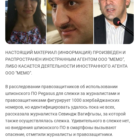
ЗАСТАВЛЯЕТ
Дагестан
КАВКАЗ ЗА ПАЛЕСТИНУ
Ингушетия
ИНАКОМЫСЛИЕ В ЧЕЧНЕ
Кабардино-Балкария
ПРЕСЛЕДОВАНИЕ АКТИВИСТОВ
МОБИЛИЗАЦИЯ И ПРОТЕСТЫ
Калмыкия
Карачаево-Черкесия
НАСТОЯЩИЙ МАТЕРИАЛ (ИНФОРМАЦИЯ) ПРОИЗВЕДЕН И
Краснодарский край
РАСПРОСТРАНЕН ИНОСТРАННЫМ АГЕНТОМ ООО "МЕМО",
Нагорный Карабах
ЛИБО КАСАЕТСЯ ДЕЯТЕЛЬНОСТИ ИНОСТРАННОГО АГЕНТА
Российская Федерация
ООО "МЕМО".
Ростовская область
В расследовании правозащитников об использовании
Северная Осетия - Алания
шпионского ПО Pegasus для слежки за журналистами и
правозащитниками фигурирует 1000 азербайджанских
СКФО
номеров, но идентифицировать удалось пока не всех,
Ставропольский край
рассказала журналистка Севиндж Вагифгызы, за которой
Чечня
также осуществлялась слежка. Удивительного в слежке нет,
но внедрения шпионского ПО в смартфоны вызывают
Южная Осетия
опасение, отметили журналисты и правозащитники.