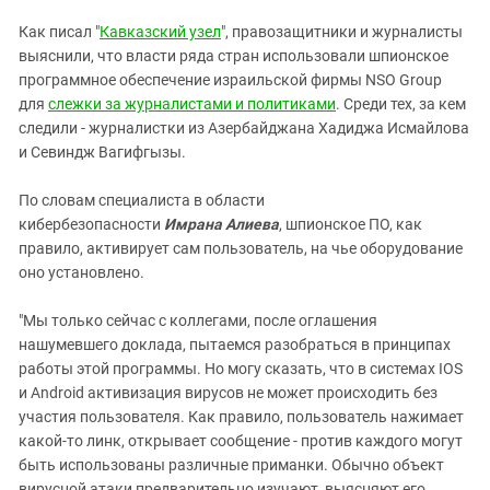
Южный Кавказ
Как писал "
Кавказский узел
", правозащитники и журналисты
ЮФО
выяснили, что власти ряда стран использовали шпионское
программное обеспечение израильской фирмы NSO Group
для
слежки за журналистами и политиками
. Среди тех, за кем
следили - журналистки из Азербайджана Хадиджа Исмайлова
и Севиндж Вагифгызы.
По словам специалиста в области
кибербезопасности
Имрана Алиева
, шпионское ПО, как
правило, активирует сам пользователь, на чье оборудование
оно установлено.
"Мы только сейчас с коллегами, после оглашения
нашумевшего доклада, пытаемся разобраться в принципах
работы этой программы. Но могу сказать, что в системах IOS
и Android активизация вирусов не может происходить без
участия пользователя. Как правило, пользователь нажимает
какой-то линк, открывает сообщение - против каждого могут
быть использованы различные приманки. Обычно объект
вирусной атаки предварительно изучают, выясняют его