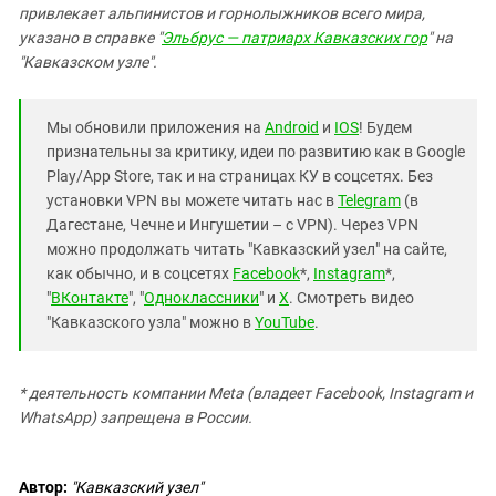
привлекает альпинистов и горнолыжников всего мира,
указано в справке "
Эльбрус — патриарх Кавказских гор
" на
"Кавказском узле".
Мы обновили приложения на
Android
и
IOS
! Будем
признательны за критику, идеи по развитию как в Google
Play/App Store, так и на страницах КУ в соцсетях. Без
установки VPN вы можете читать нас в
Telegram
(в
Дагестане, Чечне и Ингушетии – с VPN). Через VPN
можно продолжать читать "Кавказский узел" на сайте,
как обычно, и в соцсетях
Facebook
*,
Instagram
*,
"
ВКонтакте
", "
Одноклассники
" и
X
. Смотреть видео
"Кавказского узла" можно в
YouTube
.
* деятельность компании Meta (владеет Facebook, Instagram и
WhatsApp) запрещена в России.
Автор:
"Кавказский узел"