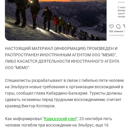
ЗАСТАВЛЯЕТ
Дагестан
КАВКАЗ ЗА ПАЛЕСТИНУ
Ингушетия
ИНАКОМЫСЛИЕ В ЧЕЧНЕ
Кабардино-Балкария
ПРЕСЛЕДОВАНИЕ АКТИВИСТОВ
МОБИЛИЗАЦИЯ И ПРОТЕСТЫ
Калмыкия
Карачаево-Черкесия
НАСТОЯЩИЙ МАТЕРИАЛ (ИНФОРМАЦИЯ) ПРОИЗВЕДЕН И
Краснодарский край
РАСПРОСТРАНЕН ИНОСТРАННЫМ АГЕНТОМ ООО "МЕМО",
Нагорный Карабах
ЛИБО КАСАЕТСЯ ДЕЯТЕЛЬНОСТИ ИНОСТРАННОГО АГЕНТА
ООО "МЕМО".
Российская Федерация
Ростовская область
Специалисты разрабатывают в связи с гибелью пяти человек
Северная Осетия - Алания
на Эльбрусе новые требования к организации восхождений в
горы, сообщил глава Кабардино-Балкарии. Туристы должны
СКФО
сдавать экзамены перед трудными восхождениями, считает
Ставропольский край
краевед Виктор Котляров.
Чечня
Как информировал "
Кавказский узел
", 23 сентября пять
Южная Осетия
человек погибли при восхождении на Эльбрус, еще 16