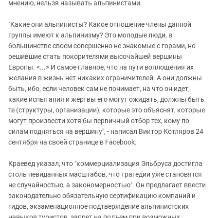
мнению, нельзя называть альпинистами.
"Какие они альпинисты? Какое отношение члены данной
группы имеют к альпинизму? Это молодые люди, в
большинстве своем совершенно не знакомые с горами, но
решившие стать покорителями высочайшей вершины
Европы. <...> И самое главное, что на пути воплощения их
желания в жизнь нет никаких ограничителей. А они должны
быть, ибо, если человек сам не понимает, на что он идет,
какие испытания и жертвы его могут ожидать, должны быть
те (структуры, организации), которые это объяснят, которые
могут произвести хотя бы первичный отбор тех, кому по
силам подняться на вершину", - написал Виктор Котляров 24
сентября на своей странице в Facebook.
Краевед указал, что "коммерциализация Эльбруса достигла
столь невиданных масштабов, что трагедии уже становятся
не случайностью, а закономерностью". Он предлагает ввести
законодательно обязательную сертификацию компаний и
гидов, экзаменационное подтверждение альпинистских
навыков туристов, запрет на подъем при возможных