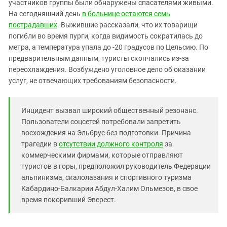
Южный Кавказ
участников группы были обнаружены спасателями живыми.
На сегодняшний день
в больнице остаются семь
ЮФО
пострадавших
. Выжившие рассказали, что их товарищи
погибли во время пурги, когда видимость сократилась до
метра, а температура упала до -20 градусов по Цельсию. По
предварительным данным, туристы скончались из-за
переохлаждения. Возбуждено уголовное дело об оказании
услуг, не отвечающих требованиям безопасности.
Инцидент вызвал широкий общественный резонанс.
Пользователи соцсетей потребовали запретить
восхождения на Эльбрус без подготовки. Причина
трагедии в
отсутствии должного контроля
за
коммерческими фирмами, которые отправляют
туристов в горы, предположил руководитель Федерации
альпинизма, скалолазания и спортивного туризма
Кабардино-Балкарии Абдул-Халим Ольмезов, в свое
время покоривший Эверест.