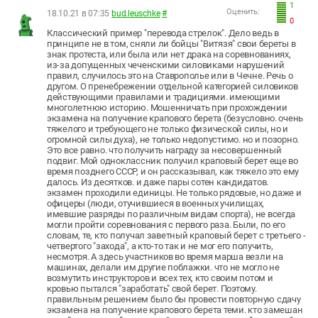
1
Оценить:
18.10.21 в 07:35
bud.leuschke
#
0
Классический пример "перевода стрелок". Дело ведь в
принципе не в том, сняли ли бойцы "Витязя" свои береты в
знак протеста, или была или нет драка на соревнованиях,
из-за допущенных чеченскими силовиками нарушений
правил, случилось это на Ставрополье или в Чечне. Речь о
другом. О пренебрежении отдельной категорией силовиков
действующими правилами и традициями. имеющими
многолетнюю историю. Мошенничать при прохождении
экзамена на получение крапового берета (безусловно. очень
тяжелого и требующего не только физической силы, но и
огромной силы духа), не только недопустимо. но и позорно.
Это все равно. что получить награду за несовершенный
подвиг. Мой одноклассник получил краповый берет еще во
время позднего СССР, и он рассказывал, как тяжело это ему
далось. Из десятков. и даже пары сотен кандидатов.
экзамен проходили единицы. Не только рядовые, но даже и
офицеры (люди, отучившиеся в военных училищах,
имевшие разряды по различным видам спорта), не всегда
могли пройти соревнования с первого раза. Были, по его
словам, те, кто получал заветный краповый берет с третьего -
четвертого "захода", а кто-то так и не мог его получить,
несмотря. А здесь участников во время марша везли на
машинах, делали им другие поблажки. что не могло не
возмутить инструкторов и всех тех, кто своим потом и
кровью пытался "заработать" свой берет. Поэтому.
правильным решением было бы провести повторную сдачу
экзамена на получение крапового берета теми. кто замешан