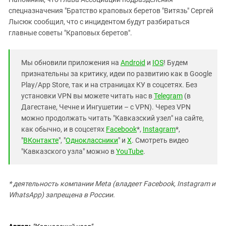
спецназначения "Братство краповых беретов "Витязь" Сергей
Лысюк сообщил, что с инцидентом будут разбираться
главные советы "Краповых беретов".
Мы обновили приложения на
Android
и
IOS
! Будем
признательны за критику, идеи по развитию как в Google
Play/App Store, так и на страницах КУ в соцсетях. Без
установки VPN вы можете читать нас в
Telegram
(в
Дагестане, Чечне и Ингушетии – с VPN). Через VPN
можно продолжать читать "Кавказский узел" на сайте,
как обычно, и в соцсетях
Facebook
*,
Instagram
*,
"
ВКонтакте
", "
Одноклассники
" и
X
. Смотреть видео
"Кавказского узла" можно в
YouTube
.
* деятельность компании Meta (владеет Facebook, Instagram и
WhatsApp) запрещена в России.