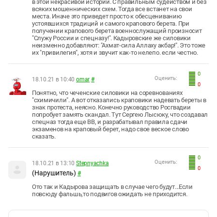
в этой некрасивой истории. С правильным судейством и без
всяких мошеннических схем. Тогда все встанет на свои
места. Иначе это приведет просто к обесцениванию
устоявшихся традиций и самого крапового берета. При
получении крапового берета военнослужащий произносит
"Служу России и спецназу!". Кадыровские же силовики
неизменно добавляют: "Ахмат-сила Аллаху акбар!". Это тоже
их "привилегия", хотя и звучит как-то нелепо. если честно.
0
Оценить:
18.10.21 в 10:40
omar
#
0
Понятно, что чеченские силовики на соревнованиях
"схимичили". А вот отказались краповики надевать береты в
знак протеста, неясно. Конечно руководство Росгвадии
попробует замять скандал. Тут Сергею Лысюку, что создавал
спецназ тогда еще ВВ, и разрабатывал правила сдачи
экзаменов на краповый берет, надо свое веское слово
сказать.
0
Оценить:
18.10.21 в 13:10
Stepnyachka
0
(Нарушитель)
#
Ото так и Кадырова защищать в случае чего будут...Если
повсюду фальшь,то подвигов ожидать не приходится.