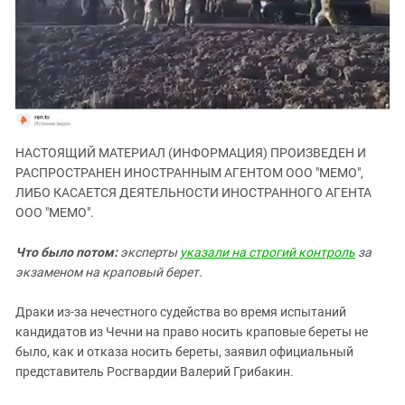
ЗАСТАВЛЯЕТ
Дагестан
КАВКАЗ ЗА ПАЛЕСТИНУ
Ингушетия
ИНАКОМЫСЛИЕ В ЧЕЧНЕ
Кабардино-Балкария
ПРЕСЛЕДОВАНИЕ АКТИВИСТОВ
МОБИЛИЗАЦИЯ И ПРОТЕСТЫ
Калмыкия
Карачаево-Черкесия
НАСТОЯЩИЙ МАТЕРИАЛ (ИНФОРМАЦИЯ) ПРОИЗВЕДЕН И
Краснодарский край
РАСПРОСТРАНЕН ИНОСТРАННЫМ АГЕНТОМ ООО "МЕМО",
Нагорный Карабах
ЛИБО КАСАЕТСЯ ДЕЯТЕЛЬНОСТИ ИНОСТРАННОГО АГЕНТА
Российская Федерация
ООО "МЕМО".
Ростовская область
Что было потом:
эксперты
указали на строгий контроль
за
Северная Осетия - Алания
экзаменом на краповый берет.
СКФО
Драки из-за нечестного судейства во время испытаний
Ставропольский край
кандидатов из Чечни на право носить краповые береты не
Чечня
было, как и отказа носить береты, заявил официальный
представитель Росгвардии Валерий Грибакин.
Южная Осетия