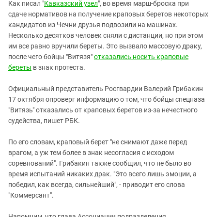
Южный Кавказ
Как писал "
Кавказский узел
", во время марш-броска при
сдаче нормативов на получение краповых беретов некоторых
ЮФО
кандидатов из Чечни друзья подвозили на машинах.
Несколько десятков человек сняли с дистанции, но при этом
им все равно вручили береты. Это вызвало массовую драку,
после чего бойцы "Витязя"
отказались носить краповые
береты
в знак протеста.
Официальный представитель Росгвардии Валерий Грибакин
17 октября опроверг информацию о том, что бойцы спецназа
"Витязь" отказались от краповых беретов из-за нечестного
судейства, пишет РБК.
По его словам, краповый берет "не снимают даже перед
врагом, а уж тем более в знак несогласия с исходом
соревнований". Грибакин также сообщил, что не было во
время испытаний никаких драк. "Это всего лишь эмоции, а
победил, как всегда, сильнейший", - приводит его слова
"Коммерсант".
Напомним, что глава Ассоциации подразделения