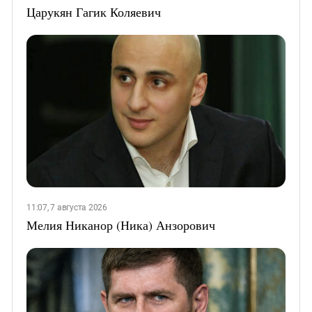
Царукян Гагик Коляевич
11:07, 7 августа 2026
Мелия Никанор (Ника) Анзорович