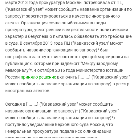
Южный Кавказ
марте 2013 года прокуратура Москвы потребовала от ПЦ
("Кавказский узел" может сообщить название организации по
ЮФО
запросу)* зарегистрироваться в качестве иностранного
агента. Организация сочла ошибочными выводы
прокуратуры, усмотревшей в ее деятельности политический
характер и безуспешно пыталась обжаловать это требование
в суде. В сентябре 2013 года ПЦ ("Кавказский узел" может
сообщить название организации по запросу)* был
оштрафован за отсутствие соответствующей маркировки на
публикациях, которые принадлежат "Международному
Мемориалу"*. 4 октября 2016 года Министерство юстиции
России
приняло решение
включить [........] ("Кавказский узел"
может сообщить название организации по запросу) в реестр
иностранных агентов.
Сегодня в [........] ("Кавказский узел" может сообщить
название организации по запросу)* (("Кавказский узел"
может сообщить название организации по запросу)*)
поступило уведомление Верховного суда России, что
Генеральная прокуратура подала иск о ликвидации
организации за систематические нарушения