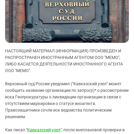
ЗАСТАВЛЯЕТ
Дагестан
КАВКАЗ ЗА ПАЛЕСТИНУ
Ингушетия
ИНАКОМЫСЛИЕ В ЧЕЧНЕ
Кабардино-Балкария
ПРЕСЛЕДОВАНИЕ АКТИВИСТОВ
МОБИЛИЗАЦИЯ И ПРОТЕСТЫ
Калмыкия
Карачаево-Черкесия
НАСТОЯЩИЙ МАТЕРИАЛ (ИНФОРМАЦИЯ) ПРОИЗВЕДЕН И
Краснодарский край
РАСПРОСТРАНЕН ИНОСТРАННЫМ АГЕНТОМ ООО "МЕМО",
Нагорный Карабах
ЛИБО КАСАЕТСЯ ДЕЯТЕЛЬНОСТИ ИНОСТРАННОГО АГЕНТА
Российская Федерация
ООО "МЕМО".
Ростовская область
Верховный суд России уведомил ("Кавказский узел" может
Северная Осетия - Алания
сообщить название организации по запросу)* о рассмотрении
иска Генпрокуратуры о ликвидации организации в связи с
СКФО
отсутствием маркировки о статусе иноагента.
Ставропольский край
Правозащитники сочли иск ведомства политическим
Чечня
решением.
Южная Осетия
Как писал "
Кавказский узел
", после внеплановой проверки в