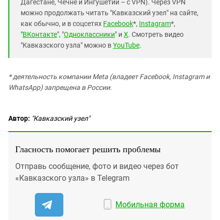
Дагестане, Чечне и Ингушетии – с VPN). Через VPN
можно продолжать читать "Кавказский узел" на сайте,
как обычно, и в соцсетях
Facebook
*,
Instagram
*,
"
ВКонтакте
", "
Одноклассники
" и
X
. Смотреть видео
"Кавказского узла" можно в
YouTube
.
* деятельность компании Meta (владеет Facebook, Instagram и
WhatsApp) запрещена в России.
Автор:
"Кавказский узел"
Гласность помогает решить проблемы
Отправь сообщение, фото и видео через бот
«Кавказского узла» в Telegram
Мобильная форма