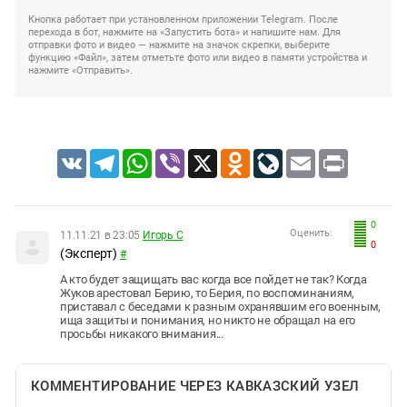
Кнопка работает при установленном приложении Telegram. После
перехода в бот, нажмите на «Запустить бота» и напишите нам. Для
отправки фото и видео — нажмите на значок скрепки, выберите
функцию «Файл», затем отметьте фото или видео в памяти устройства и
нажмите «Отправить».
VK
Telegram
WhatsApp
Viber
X
Odnoklassniki
LiveJournal
Email
Print
0
Оценить:
11.11.21 в 23:05
Игорь С
0
(Эксперт)
#
А кто будет защищать вас когда все пойдет не так? Когда
Жуков арестовал Берию, то Берия, по воспоминаниям,
приставал с беседами к разным охранявшим его военным,
ища защиты и понимания, но никто не обращал на его
просьбы никакого внимания...
КОММЕНТИРОВАНИЕ ЧЕРЕЗ КАВКАЗСКИЙ УЗЕЛ