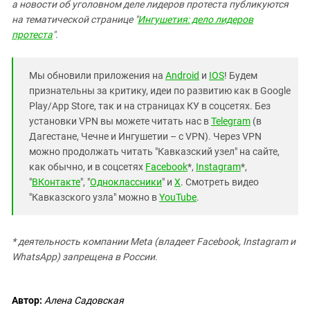
а новости об уголовном деле лидеров протеста публикуются
на тематической странице "
Ингушетия: дело лидеров
протеста
".
Мы обновили приложения на
Android
и
IOS
! Будем
признательны за критику, идеи по развитию как в Google
Play/App Store, так и на страницах КУ в соцсетях. Без
установки VPN вы можете читать нас в
Telegram
(в
Дагестане, Чечне и Ингушетии – с VPN). Через VPN
можно продолжать читать "Кавказский узел" на сайте,
как обычно, и в соцсетях
Facebook
*,
Instagram
*,
"
ВКонтакте
", "
Одноклассники
" и
X
. Смотреть видео
"Кавказского узла" можно в
YouTube
.
* деятельность компании Meta (владеет Facebook, Instagram и
WhatsApp) запрещена в России.
Автор:
Алена Садовская