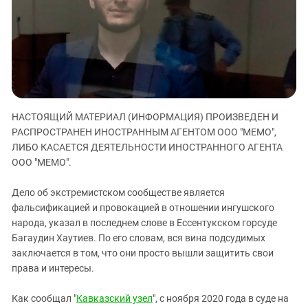
ЗАСТАВЛЯЕТ
Дагестан
КАВКАЗ ЗА ПАЛЕСТИНУ
Ингушетия
ИНАКОМЫСЛИЕ В ЧЕЧНЕ
Кабардино-Балкария
ПРЕСЛЕДОВАНИЕ АКТИВИСТОВ
МОБИЛИЗАЦИЯ И ПРОТЕСТЫ
Калмыкия
Карачаево-Черкесия
НАСТОЯЩИЙ МАТЕРИАЛ (ИНФОРМАЦИЯ) ПРОИЗВЕДЕН И
Краснодарский край
РАСПРОСТРАНЕН ИНОСТРАННЫМ АГЕНТОМ ООО "МЕМО",
Нагорный Карабах
ЛИБО КАСАЕТСЯ ДЕЯТЕЛЬНОСТИ ИНОСТРАННОГО АГЕНТА
Российская Федерация
ООО "МЕМО".
Ростовская область
Дело об экстремистском сообществе является
Северная Осетия - Алания
фальсификацией и провокацией в отношении ингушского
народа, указал в последнем слове в Ессентукском горсуде
СКФО
Багаудин Хаутиев. По его словам, вся вина подсудимых
Ставропольский край
заключается в том, что они просто вышли защитить свои
Чечня
права и интересы.
Южная Осетия
Как сообщал "
Кавказский узел
", с ноября 2020 года в суде на