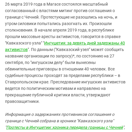
26 марта 2019 года в Магасе состоялся масштабный
согласованный с властями митинг против соглашения о
границе с Чечней. Протестующие не разошлись на ночь, и
утром силовики попытались разогнать их. Произошли
столкновения. В начале апреля 2019 года, в республике
прошли массовые аресты активистов, говорится в справке
"Кавказского узла" "
Ингушетия: за девять дней задержаны 40
активистов
". По данным ("Кавказский узел" может сообщить
название организации по запросу)*, по состоянию на 27
сентября, по "ингушском делу" были вынесены
обвинительные приговоры в отношении 40 человек. Все
судебные процессы проходят за пределами республики – в
Ставропольском крае. Преследование ингушских активистов
ведется по политическим мотивам и направлено на
прекращение публичной критики власти, утверждают
правозащитники.
Информация о задержаниях противников соглашения о
границе с Чечней собрана в хронике "Кавказского узла"
"
Протесты в Ингушетии: хроника передела границы с Чечней
",