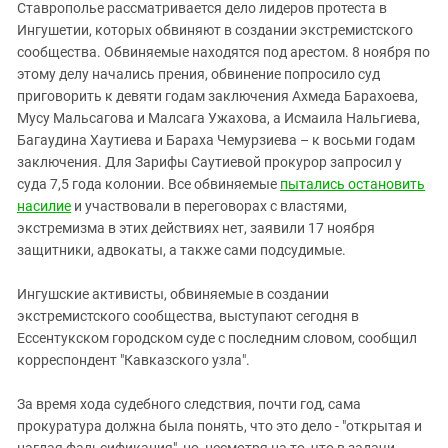
Южный Кавказ
Ставрополье рассматривается дело лидеров протеста в
Ингушетии, которых обвиняют в создании экстремистского
ЮФО
сообщества. Обвиняемые находятся под арестом. 8 ноября по
этому делу начались прения, обвинение попросило суд
приговорить к девяти годам заключения Ахмеда Барахоева,
Мусу Мальсагова и Малсага Ужахова, а Исмаила Нальгиева,
Багаудина Хаутиева и Бараха Чемурзиева – к восьми годам
заключения. Для Зарифы Саутиевой прокурор запросил у
суда 7,5 года колонии. Все обвиняемые
пытались остановить
насилие
и участвовали в переговорах с властями,
экстремизма в этих действиях нет, заявили 17 ноября
защитники, адвокаты, а также сами подсудимые.
Ингушские активисты, обвиняемые в создании
экстремистского сообщества, выступают сегодня в
Ессентукском городском суде с последним словом, сообщил
корреспондент "Кавказского узла".
За время хода судебного следствия, почти год, сама
прокуратура должна была понять, что это дело - "открытая и
наглая фальсификация", но, несмотря на то, что в задачи