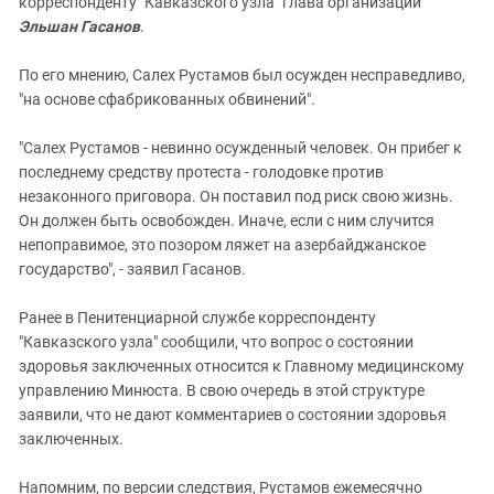
корреспонденту "Кавказского узла" глава организации
Эльшан Гасанов
.
По его мнению, Салех Рустамов был осужден несправедливо,
"на основе сфабрикованных обвинений".
"Салех Рустамов - невинно осужденный человек. Он прибег к
последнему средству протеста - голодовке против
незаконного приговора. Он поставил под риск свою жизнь.
Он должен быть освобожден. Иначе, если с ним случится
непоправимое, это позором ляжет на азербайджанское
государство", - заявил Гасанов.
Ранее в Пенитенциарной службе корреспонденту
"Кавказского узла" сообщили, что вопрос о состоянии
здоровья заключенных относится к Главному медицинскому
управлению Минюста. В свою очередь в этой структуре
заявили, что не дают комментариев о состоянии здоровья
заключенных.
Напомним, по версии следствия, Рустамов ежемесячно