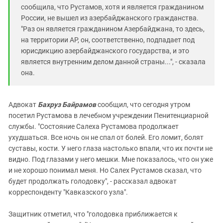
сообщила, что Рустамов, хотя и является гражданином
России, не вышел из азербайджанского гражданства.
"Раз он является гражданином Азербайджана, то здесь,
на территории АР, он, соответственно, подпадает под
юрисдикцию азербайджанского государства, и это
является внутренним делом данной страны...", - сказала
она.
Адвокат
Бахруз Байрамов
сообщил, что сегодня утром
посетил Рустамова в лечебном учреждении Пенитенциарной
службы. "Состояние Салеха Рустамова продолжает
ухудшаться. Все ночь он не спал от болей. Его ломит, болят
суставы, кости. У него глаза настолько впали, что их почти не
видно. Под глазами у него мешки. Мне показалось, что он уже
и не хорошо понимал меня. Но Салех Рустамов сказал, что
будет продолжать голодовку", - рассказал адвокат
корреспонденту "Кавказского узла".
Защитник отметил, что "голодовка приближается к