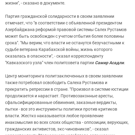
жизни", - сказано в документе.
Партия гражданской солидарности в своем заявлении
отмечает, что "в соответствии с объявленной президентом
Азербайджана реформой правовой системы Салех Рустамов
может быть освобожден с учетом отбытия более половины
срока". "Мы верим, что власти не останутся безучастными к
судьбе ветерана Карабахской войны, жизнь которого
оказалась в опасности", - сказал корреспонденту
"Кавказского узла" член политсовета партии
Самир Асадли
.
Центр мониторинга политзаключенных в своем заявлении
также потребовал освободить Салеха Рустамова и
прекратить репрессии в стране. "Произвол в системе юстиции
продолжается и нарастает. Противозаконные аресты,
сфальсифицированные обвинения, заказные вердикты,
пытки - все это инструменты политики против критиков
власти. Жестко наказывается любое проявление
инакомыслия во всех слоях общества - оппозиции, верующих,
гражданских активистов, экс-чиновников", - сказал