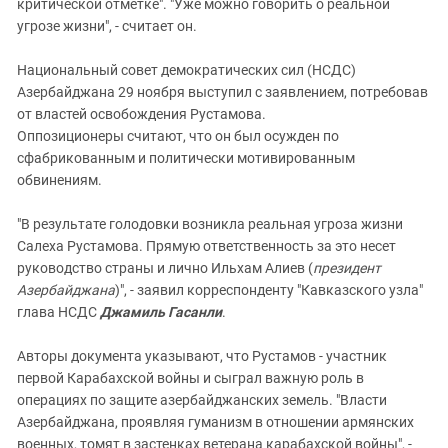
критической отметке". "Уже можно говорить о реальной
угрозе жизни", - считает он.
Национальный совет демократических сил (НСДС)
Азербайджана 29 ноября выступил с заявлением, потребовав
от властей освобождения Рустамова.
Оппозиционеры считают, что он был осужден по
сфабрикованным и политически мотивированным
обвинениям.
"В результате голодовки возникла реальная угроза жизни
Салеха Рустамова. Прямую ответственность за это несет
руководство страны и лично Ильхам Алиев (
президент
Азербайджана
)", - заявил корреспонденту "Кавказского узла"
глава НСДС
Джамиль Гасанли
.
Авторы документа указывают, что Рустамов - участник
первой Карабахской войны и сыграл важную роль в
операциях по защите азербайджанских земель. "Власти
Азербайджана, проявляя гуманизм в отношении армянских
военных, томят в застенках ветерана карабахской войны", -