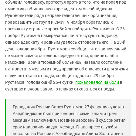
Южный Кавказ
объявил голодовку, протестуя против того, что не попал под
амнистию, объявленную президентом Азербайджана.
ЮФО
Руководители ряда неправительственных организаций,
правозащитных групп и СМИ 19 ноября обратились к
президенту страны с просьбой освободить Рустамова. С 26
ноября Рустамов намеревался начать сухую голодовку,
однако адвокату и родным удалось отговорить его. На 23-й
день голодовки брат Рустамова сообщил, что заключенный
не может самостоятельно передвигаться, крайне слаб и
изможден. Врачи тюремной больницы назвали состояние
активиста тяжелым и предупредили об опасности для жизни
в случае отказа от воды, сообщил адвокат. 29 ноября
Рустамов, голодающий 25-е сутки,
пожаловался на боли
в
суставах и вновь заявил о планах отказаться от воды.
Гражданин России
Салех Рустамов 27 февраля судом в
Азербайджане был приговорен к семи годам и трем
месяцам заключения. Позднее Верховный суд сократил
срок наказания на два месяца. Глава пресс-службы
посольства России в Азербайджане Алина Золотарева