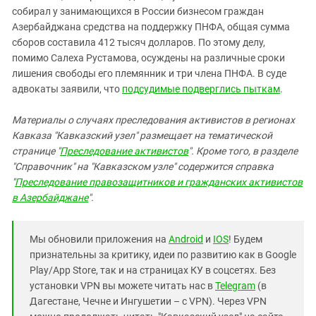
собирал у занимающихся в России бизнесом граждан
Азербайджана средства на поддержку ПНФА, общая сумма
сборов составила 412 тысяч долларов. По этому делу,
помимо Салеха Рустамова, осуждены на различные сроки
лишения свободы его племянник и три члена ПНФА. В суде
адвокаты заявили, что
подсудимые подверглись пыткам
.
Материалы о случаях преследования активистов в регионах
Кавказа "Кавказский узел" размещает на тематической
странице "
Преследование активистов
". Кроме того, в разделе
"Справочник" на "Кавказском узле" содержится справка
"
Преследование правозащитников и гражданских активистов
в Азербайджане
".
Мы обновили приложения на
Android
и
IOS
! Будем
признательны за критику, идеи по развитию как в Google
Play/App Store, так и на страницах КУ в соцсетях. Без
установки VPN вы можете читать нас в
Telegram
(в
Дагестане, Чечне и Ингушетии – с VPN). Через VPN