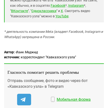
можно продолжать читать "Кавказский узел" на сайте,
как обычно, и в соцсетях
Facebook
*,
Instagram
*,
"
ВКонтакте
", "
Одноклассники
" и
X
. Смотреть видео
"Кавказского узла" можно в
YouTube
.
* деятельность компании Meta (владеет Facebook, Instagram и
WhatsApp) запрещена в России.
Автор:
Фаик Меджид
источник:
корреспондент "Кавказского узла"
Гласность помогает решить проблемы
Отправь сообщение, фото и видео через бот
«Кавказского узла» в Telegram
Мобильная форма