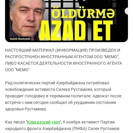
ЗАСТАВЛЯЕТ
Дагестан
КАВКАЗ ЗА ПАЛЕСТИНУ
Ингушетия
ИНАКОМЫСЛИЕ В ЧЕЧНЕ
Кабардино-Балкария
ПРЕСЛЕДОВАНИЕ АКТИВИСТОВ
МОБИЛИЗАЦИЯ И ПРОТЕСТЫ
Калмыкия
Карачаево-Черкесия
НАСТОЯЩИЙ МАТЕРИАЛ (ИНФОРМАЦИЯ) ПРОИЗВЕДЕН И
Краснодарский край
РАСПРОСТРАНЕН ИНОСТРАННЫМ АГЕНТОМ ООО "МЕМО",
Нагорный Карабах
ЛИБО КАСАЕТСЯ ДЕЯТЕЛЬНОСТИ ИНОСТРАННОГО АГЕНТА
Российская Федерация
ООО "МЕМО".
Ростовская область
Ряд политических партий Азербайджана потребовал
Северная Осетия - Алания
освобождения активиста Салеха Рустамова, который
проводит голодовку в тюремном госпитале. Адвокат после
СКФО
встречи с ним сегодня сообщил об ухудшении состояния
Ставропольский край
здоровья Рустамова.
Чечня
Как писал "
Кавказский узел
", 6 ноября активист Партии
Южная Осетия
народного фронта Азербайджана (ПНФА) Салех Рустамов