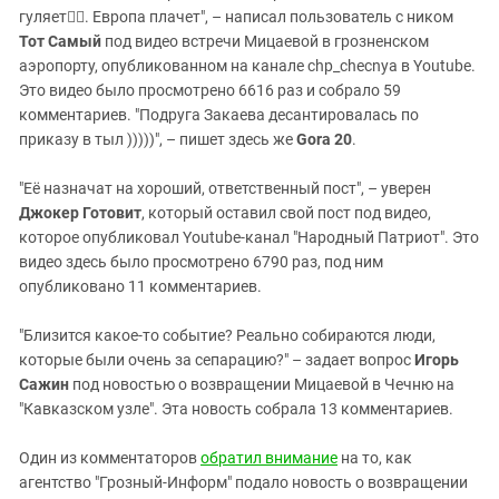
гуляет☝🏻. Европа плачет", – написал пользователь с ником
Тот Самый
под видео встречи Мицаевой в грозненском
аэропорту, опубликованном на канале chp_checnya в Youtube.
Это видео было просмотрено 6616 раз и собрало 59
комментариев. "Подруга Закаева десантировалась по
приказу в тыл )))))", – пишет здесь же
Gora 20
.
"Её назначат на хороший, ответственный пост", – уверен
Джокер Готовит
, который оставил свой пост под видео,
которое опубликовал Youtube-канал "Народный Патриот". Это
видео здесь было просмотрено 6790 раз, под ним
опубликовано 11 комментариев.
"Близится какое-то событие? Реально собираются люди,
которые были очень за сепарацию?" – задает вопрос
Игорь
Сажин
под новостью о возвращении Мицаевой в Чечню на
"Кавказском узле". Эта новость собрала 13 комментариев.
Один из комментаторов
обратил внимание
на то, как
агентство "Грозный-Информ" подало новость о возвращении