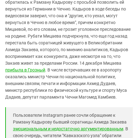
Южный Кавказ
обратилась к Рамзану Кадырову с просьбой позволить ей
вернуться из Германии в Чечню. Кадыров в ходе беседы по
ЮФО
видеосвязи заверил, что она и "другие, кто уехал, могут
вернуться в Чечню в любое время", причем конкретно
Мицаевой, по его словам, не грозит уголовное преследование
на родине. Рубати Мицаева подчеркнула, что еще год назад
перестала быть соратницей живущего в Великобритании
Ахмеда Закаева, которого, по мнению аналитиков, Кадыров
воспринимает как конкурента, даже несмотря на то, что
Закаев живет за пределами России. 14 декабря Мицаева
прибыла в Грозный
. В числе встречавших ее в аэропорту
оказались министр Чечни по национальной политике,
внешним связям, печати и информации Ахмед Дудаев,
министр республики по физической культуре и спорту Муса
Дадаев, депутат парламента Чечни Магомед Хамбиев.
Пользователи Instagram ранее сочли обращение к
Рамзану Кадырову бывшей соратницы Ахмеда Закаева
эмоциональным и недостаточно аргументированным
. В
свою очередь, читатели "Кавказского узла" обратили