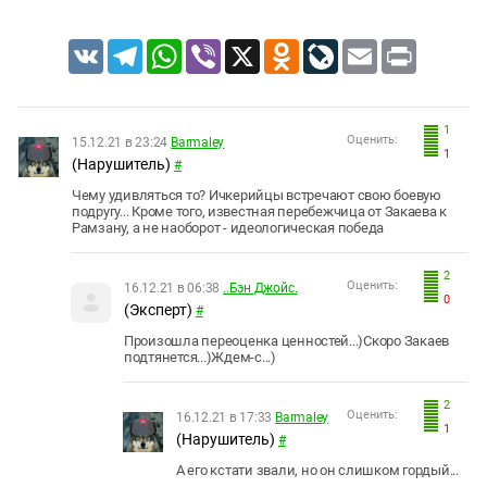
VK
Telegram
WhatsApp
Viber
X
Odnoklassniki
LiveJournal
Email
Print
1
Оценить:
15.12.21 в 23:24
Barmaley
1
(Нарушитель)
#
Чему удивляться то? Ичкерийцы встречают свою боевую
подругу... Кроме того, известная перебежчица от Закаева к
Рамзану, а не наоборот - идеологическая победа
2
Оценить:
16.12.21 в 06:38
..Бэн Джойс.
0
(Эксперт)
#
Произошла переоценка ценностей...)Скоро Закаев
подтянется...)Ждем-с...)
2
Оценить:
16.12.21 в 17:33
Barmaley
1
(Нарушитель)
#
А его кстати звали, но он слишком гордый...