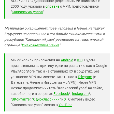
АССР и ликвидированное федеральными войсками в
2000 году, указано в
справке
о ЧРИ, подготовленной
"
Кавказским узлом
".
Материалы о нарушениях прав человека в Чечне, нападках
Кадырова на оппозицию и его борьбе с инакомыслящими в
республике "Кавказский узел" размещает на тематической
странице "
Инакомыслие в Чечне
".
Мы обновили приложения на
Android
и
IOS
! Будем
признательны за критику, идеи по развитию как в Google
Play/App Store, так и на страницах КУ в соцсетях. Без
установки VPN вы можете читать нас в
Telegram
(в
Дагестане, Чечне и Ингушетии – с VPN). Через VPN
можно продолжать читать "Кавказский узел" на сайте,
как обычно, и в соцсетях
Facebook
*,
Instagram
*,
"
ВКонтакте
", "
Одноклассники
" и
X
. Смотреть видео
"Кавказского узла" можно в
YouTube
.