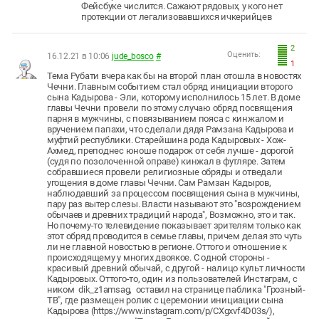
Фейсбуке числится. Сажают рядовых, у кого нет
протекции от легализовавшихся ичкерийцев
2
Оценить:
16.12.21 в 10:06
jude_bosco
#
1
Тема Рубати вчера как бы на второй план отошла в новостях
Чечни. Главным событием стал обряд инициации второго
сына Кадырова - Эли, которому исполнилось 15 лет. В доме
главы Чечни провели по этому случаю обряд посвящения
парня в мужчины, с повязыванием пояса с кинжалом и
вручением папахи, что сделали дядя Рамзана Кадырова и
муфтий республики. Старейшина рода Кадыровых - Хож-
Ахмед, преподнес юноше подарок от себя лучше - дорогой
(судя по позолоченной оправе) кинжал в футляре. Затем
собравшиеся провели религиозные обряды и отведали
угощения в доме главы Чечни. Сам Рамзан Кадыров,
наблюдавший за процессом посвящения сына в мужчины,
пару раз вытер слезы. Власти называют это "возрождением
обычаев и древних традиций народа", Возможно, это и так.
Но почему-то телевидение показывает зрителям только как
этот обряд проводится в семье главы, причем делая это чуть
ли не главной новостью в регионе. Оттого и отношение к
происходящему у многих двоякое. С одной стороны -
красивый древний обычай, с другой - налицо культ личности
Кадыровых. Оттого-то, один из пользователей Инстаграм, с
ником dik_z1amsag, оставил на странице паблика "Грозный-
ТВ", где размещен ролик с церемонии инициации сына
Кадырова (https://www.instagram.com/p/CXgxvf4D03s/),