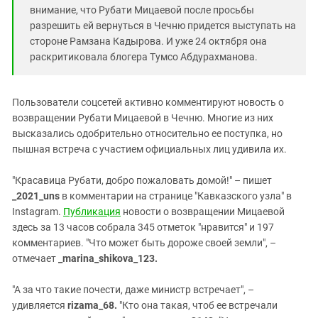
внимание, что Рубати Мицаевой после просьбы
разрешить ей вернуться в Чечню придется выступать на
стороне Рамзана Кадырова. И уже 24 октября она
раскритиковала блогера Тумсо Абдурахманова.
Пользователи соцсетей активно комментируют новость о
возвращении Рубати Мицаевой в Чечню. Многие из них
высказались одобрительно относительно ее поступка, но
пышная встреча с участием официальных лиц удивила их.
"Красавица Рубати, добро пожаловать домой!" – пишет
_2021_uns
в комментарии на странице "Кавказского узла" в
Instagram.
Публикация
новости о возвращении Мицаевой
здесь за 13 часов собрала 345 отметок "нравится" и 197
комментариев. "Что может быть дороже своей земли", –
отмечает
_marina_shikova_123.
"А за что такие почести, даже министр встречает", –
удивляется
rizama_68.
"Кто она такая, чтоб ее встречали