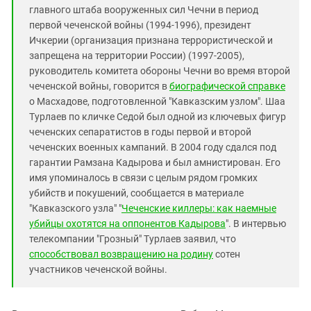
главного штаба вооруженных сил Чечни в период
первой чеченской войны (1994-1996), президент
Ичкерии (организация признана террористической и
запрещена на территории России) (1997-2005),
руководитель комитета обороны Чечни во время второй
чеченской войны, говорится в
биографической справке
о Масхадове, подготовленной "Кавказским узлом". Шаа
Турлаев по кличке Седой был одной из ключевых фигур
чеченских сепаратистов в годы первой и второй
чеченских военных кампаний. В 2004 году сдался под
гарантии Рамзана Кадырова и был амнистирован. Его
имя упоминалось в связи с целым рядом громких
убийств и покушений, сообщается в материале
"Кавказского узла" "
Чеченские киллеры: как наемные
убийцы охотятся на оппонентов Кадырова
". В интервью
телекомпании "Грозный" Турлаев заявил, что
способствовал возвращению на родину
сотен
участников чеченской войны.