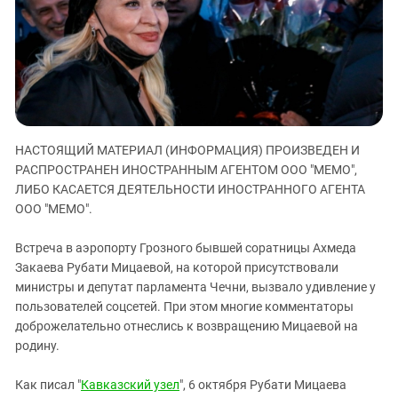
ЗАСТАВЛЯЕТ
Дагестан
КАВКАЗ ЗА ПАЛЕСТИНУ
Ингушетия
ИНАКОМЫСЛИЕ В ЧЕЧНЕ
Кабардино-Балкария
ПРЕСЛЕДОВАНИЕ АКТИВИСТОВ
МОБИЛИЗАЦИЯ И ПРОТЕСТЫ
Калмыкия
Карачаево-Черкесия
НАСТОЯЩИЙ МАТЕРИАЛ (ИНФОРМАЦИЯ) ПРОИЗВЕДЕН И
Краснодарский край
РАСПРОСТРАНЕН ИНОСТРАННЫМ АГЕНТОМ ООО "МЕМО",
Нагорный Карабах
ЛИБО КАСАЕТСЯ ДЕЯТЕЛЬНОСТИ ИНОСТРАННОГО АГЕНТА
Российская Федерация
ООО "МЕМО".
Ростовская область
Встреча в аэропорту Грозного бывшей соратницы Ахмеда
Северная Осетия - Алания
Закаева Рубати Мицаевой, на которой присутствовали
министры и депутат парламента Чечни, вызвало удивление у
СКФО
пользователей соцсетей. При этом многие комментаторы
Ставропольский край
доброжелательно отнеслись к возвращению Мицаевой на
Чечня
родину.
Южная Осетия
Как писал "
Кавказский узел
", 6 октября Рубати Мицаева