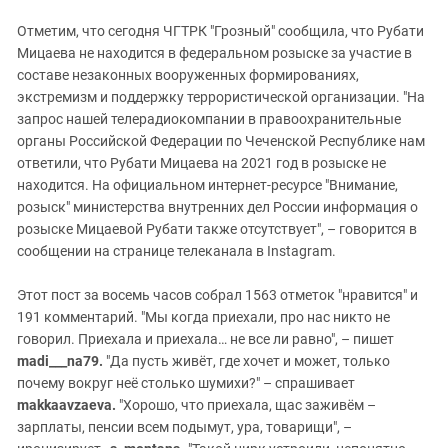
Отметим, что сегодня ЧГТРК "Грозный" сообщила, что Рубати
Мицаева не находится в федеральном розыске за участие в
составе незаконных вооруженных формированиях,
экстремизм и поддержку террористической организации. "На
запрос нашей телерадиокомпании в правоохранительные
органы Российской Федерации по Чеченской Республике нам
ответили, что Рубати Мицаева на 2021 год в розыске не
находится. На официальном интернет-ресурсе "Внимание,
розыск" министерства внутренних дел России информация о
розыске Мицаевой Рубати также отсутствует", – говорится в
сообщении на странице телеканала в Instagram.
Этот пост за восемь часов собрал 1563 отметок "нравится" и
191 комментарий. "Мы когда приехали, про нас никто не
говорил. Приехала и приехала… не все ли равно", – пишет
madi___na79.
"Да пусть живёт, где хочет и может, только
почему вокруг неё столько шумихи?" – спрашивает
makkaavzaeva.
"Хорошо, что приехала, щас заживём –
зарплаты, пенсии всем подымут, ура, товарищи", –