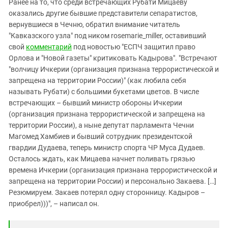
Ранее на то, что среди встречающих Рубати Мицаеву
оказались другие бывшие представители сепаратистов,
вернувшиеся в Чечню, обратил внимание читатель
"Кавказского узла" под ником rosemarie_miller, оставивший
свой
комментарий
под новостью "ЕСПЧ защитил право
Орлова и "Новой газеты" критиковать Кадырова". "Встречают
"волчицу Ичкерии (организация признана террористической и
запрещена на территории России)" (как любила себя
называть Рубати) с большими букетами цветов. В числе
встречающих – бывший министр обороны Ичкерии
(организация признана террористической и запрещена на
территории России), а ныне депутат парламента Чечни
Магомед Хамбиев и бывший сотрудник президентской
гвардии Дудаева, теперь министр спорта ЧР Муса Дудаев.
Осталось ждать, как Мицаева начнет поливать грязью
времена Ичкерии (организация признана террористической и
запрещена на территории России) и персонально Закаева. […]
Резюмируем. Закаев потерял одну сторонницу. Кадыров –
приобрел)))", – написал он.