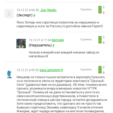
2
Оценить:
16.12.21 в 06:30
..Бэн Джойс.
0
(Эксперт)
#
Ясно.Теперь она соратница патриотов за нерушимую и
неделимую,а если за Россию,то достойна звания Героя?)
2
Оценить:
16.12.21 в 17:34
Barmaley
0
(Нарушитель)
#
На всех ичкерийских вождей никаких звёзд не
напасёшься!
2
Оценить:
16.12.21 в 09:32
tiana.cartwright
#
0
Мицаеву не только пышно встретили в аэропорту Грозного,
но и поселили в отеле на территории комплекса "Грозный-
Сити" (удовольствие не из дешевых). Об этом. помимо всего
прочего, упомянули вчера в вечерних новостях ЧГТРК
"Грозный". Почему ей не дали остановиться у кого-то из
своих многочисленных родственников, а поместили в
гостиничный номер в центре города, остается догадываться.
Хотя смею предположить, что сделано это не просто так.
Бывшую соратницу Закаева, кавалершу 5 знаков отличия
Ичкерии, ждет череда интервью на местном телевидении,