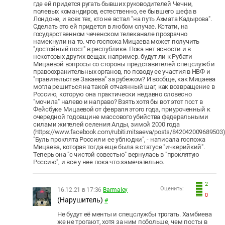
где ей придется ругать бывших руководителей Чечни,
полевых командиров, естественно, ее бывшего шефа в
Лондоне, и всех тех, кто не встал "на путь Ахмата Кадырова".
Сделать это ей придется в любом случае. Кстати, на
государственном чеченском телеканале прозрачно
намекнули на то. что госпожа Мицаева может получить
"достойный пост" в республике. Пока нет ясности и в
некоторых других вещах. например. будут ли к Рубати
Мицаевой вопросы со стороны представителей спецслужб и
правоохранительных органов, по поводу ее участия в НВФ и
"правительстве Закаева" за рубежом? И вообще, как Мицаева
могла решиться на такой отчаянный шаг, как возвращение в
Россию, которую она практически недавно словесно
"мочила" налево и направо? Взять хотя бы вот этот пост в
Фейсбуке Мицаевой от февраля этого года, приуроченный к
очередной годовщине массового убийства федеральными
силами жителей селения Алды, зимой 2000 года
(https://www.facebook.com/rubiti.mitsaeva/posts/842042009689503)
"Буль проклята Россия и ее ублюдки", - написала госпожа
Мицаева, которая тогда еще была в статусе "ичкерийкий".
Теперь она "с чистой совестью" вернулась в "проклятую
Россию", и все у нее пока что замечательно.
2
Оценить:
16.12.21 в 17:36
Barmaley
0
(Нарушитель)
#
Не будут её менты и спецслужбы трогать. Хамбиева
же не трогают, хотя за ним побольше, чем посты в