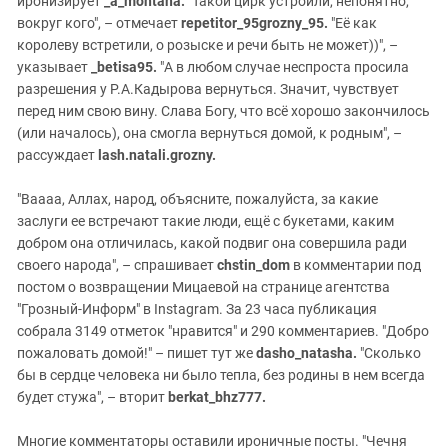
иронизирует
_a_montana.
"Такой цирк устроили, непонятно,
вокруг кого", – отмечает
repetitor_95grozny_95.
"Её как
королеву встретили, о розыске и речи быть не может))", –
указывает
_betisa95.
"А в любом случае неспроста просила
разрешения у Р.А.Кадырова вернуться. Значит, чувствует
перед ним свою вину. Слава Богу, что всё хорошо закончилось
(или началось), она смогла вернуться домой, к родным", –
рассуждает
lash.natali.grozny.
"Ваааа, Аллах, народ, объясните, пожалуйста, за какие
заслуги ее встречают такие люди, ещё с букетами, каким
добром она отличилась, какой подвиг она совершила ради
своего народа", – спрашивает
chstin_dom
в комментарии под
постом о возвращении Мицаевой на странице агентства
"Грозный-Информ" в Instagram. За 23 часа публикация
собрала 3149 отметок "нравится" и 290 комментариев. "Добро
пожаловать домой!" – пишет тут же
dasho_natasha.
"Сколько
бы в сердце человека ни было тепла, без родины в нем всегда
будет стужа", – вторит
berkat_bhz777.
Многие комментаторы оставили ироничные посты. "Чечня