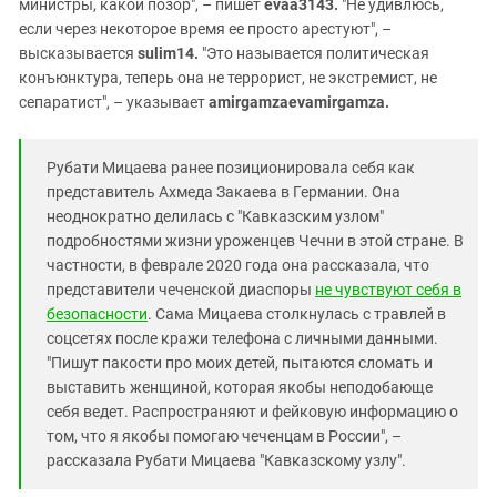
министры, какой позор", – пишет
evaa3143.
"Не удивлюсь,
если через некоторое время ее просто арестуют", –
высказывается
sulim14.
"Это называется политическая
конъюнктура, теперь она не террорист, не экстремист, не
сепаратист", – указывает
amirgamzaevamirgamza.
Рубати Мицаева ранее позиционировала себя как
представитель Ахмеда Закаева в Германии. Она
неоднократно делилась с "Кавказским узлом"
подробностями жизни уроженцев Чечни в этой стране. В
частности, в феврале 2020 года она рассказала, что
представители чеченской диаспоры
не чувствуют себя в
безопасности
. Сама Мицаева столкнулась с травлей в
соцсетях после кражи телефона с личными данными.
"Пишут пакости про моих детей, пытаются сломать и
выставить женщиной, которая якобы неподобающе
себя ведет. Распространяют и фейковую информацию о
том, что я якобы помогаю чеченцам в России", –
рассказала Рубати Мицаева "Кавказскому узлу".