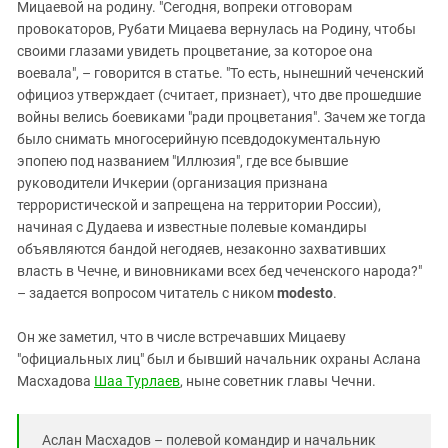
Мицаевой на родину. "Сегодня, вопреки отговорам
провокаторов, Рубати Мицаева вернулась на Родину, чтобы
своими глазами увидеть процветание, за которое она
воевала", – говорится в статье. "То есть, нынешний чеченский
официоз утверждает (считает, признает), что две прошедшие
войны велись боевиками "ради процветания". Зачем же тогда
было снимать многосерийную псевдодокументальную
эпопею под названием "Иллюзия", где все бывшие
руководители Ичкерии (организация признана
террористической и запрещена на территории России),
начиная с Дудаева и известные полевые командиры
объявляются бандой негодяев, незаконно захвативших
власть в Чечне, и виновниками всех бед чеченского народа?"
– задается вопросом читатель с ником
modesto
.
Он же заметил, что в числе встречавших Мицаеву
"официальных лиц" был и бывший начальник охраны Аслана
Масхадова
Шаа Турлаев
, ныне советник главы Чечни.
Аслан Масхадов – полевой командир и начальник