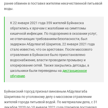
Южный Кавказ
ранее обвинен в поставке жителям некачественной питьевой
ЮФО
воды.
К 22 января 2021 года 359 жителей Буйнакска
обратились к врачам с жалобами на симптомы
кишечной инфекции. По подозрению в оказании услуг,
не отвечающих требованиям безопасности, был
задержан Абдулвагаб Шарипов, 22 января 2021 года
стало известно, что он арестован. После массового
отравления в Буйнакске было приостановлено
водоснабжение, власти проводили промывку и
хлорирование сетей. Также закрылись детсады, а
школьники были переведены на
дистанционное
обучение
.
Буйнакский горсуд признал виновным Абдулвагаба
Шарипова по уголовному делу о массовом отравлении
жителей города питьевой водой. По материалам дела, с 31
декабря 2020 по 10 января 2021 года Шарипов поставлял