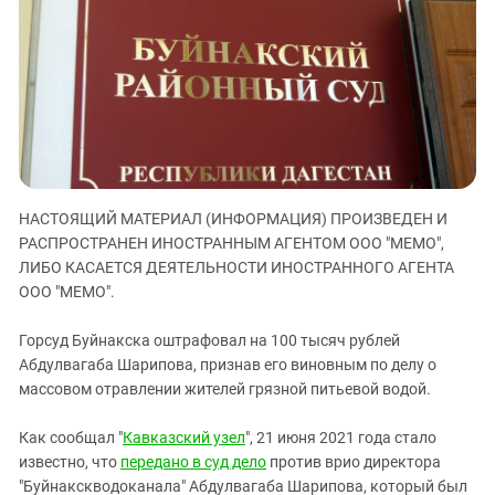
ЗАСТАВЛЯЕТ
Дагестан
КАВКАЗ ЗА ПАЛЕСТИНУ
Ингушетия
ИНАКОМЫСЛИЕ В ЧЕЧНЕ
Кабардино-Балкария
ПРЕСЛЕДОВАНИЕ АКТИВИСТОВ
МОБИЛИЗАЦИЯ И ПРОТЕСТЫ
Калмыкия
Карачаево-Черкесия
Краснодарский край
НАСТОЯЩИЙ МАТЕРИАЛ (ИНФОРМАЦИЯ) ПРОИЗВЕДЕН И
Нагорный Карабах
РАСПРОСТРАНЕН ИНОСТРАННЫМ АГЕНТОМ ООО "МЕМО",
Российская Федерация
ЛИБО КАСАЕТСЯ ДЕЯТЕЛЬНОСТИ ИНОСТРАННОГО АГЕНТА
ООО "МЕМО".
Ростовская область
Северная Осетия - Алания
Горсуд Буйнакска оштрафовал на 100 тысяч рублей
СКФО
Абдулвагаба Шарипова, признав его виновным по делу о
массовом отравлении жителей грязной питьевой водой.
Ставропольский край
Чечня
Как сообщал "
Кавказский узел
", 21 июня 2021 года стало
известно, что
передано в суд дело
против врио директора
Южная Осетия
"Буйнакскводоканала" Абдулвагаба Шарипова, который был