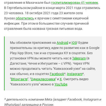
отравления в Махачкале был
госпитализирован 41 человек
.
В Гергебильском районе в конце марта 2021 года отравились
23 человека. 18 октября 2021 года 23 жителя села
Хунзах
обратились
к врачам с симптомами кишечной
инфекции. При этом в большинстве случаев причиной
отравления была названа грязная питьевая вода.
Мы обновили приложения на
Android
и
IOS
! Будем
признательны за критику, идеи по развитию как в Google
Play/App Store, так и на страницах КУ в соцсетях. Без
установки VPN вы можете читать нас в
Telegram
(в
Дагестане, Чечне и Ингушетии – с VPN). Через VPN
можно продолжать читать "Кавказский узел" на сайте,
как обычно, и в соцсетях
Facebook
*,
Instagram
*,
"
ВКонтакте
", "
Одноклассники
" и
X
. Смотреть видео
"Кавказского узла" можно в
YouTube
.
* деятельность компании Meta (владеет Facebook, Instagram и
WhatsApp) запрещена в России.