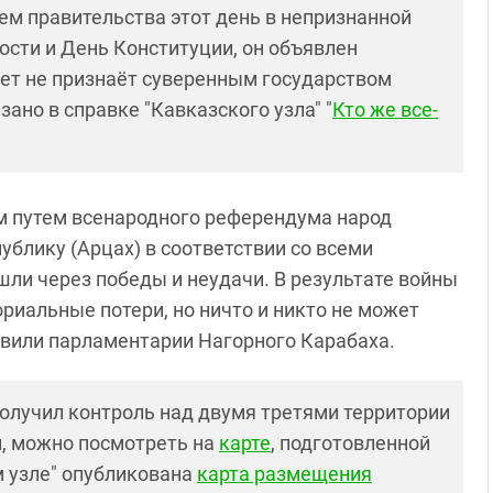
м правительства этот день в непризнанной
сти и День Конституции, он объявлен
ет не признаёт суверенным государством
ано в справке "Кавказского узла" "
Кто же все-
тем путем всенародного референдума народ
блику (Арцах) в соответствии со всеми
ли через победы и неудачи. В результате войны
риальные потери, но ничто и никто не может
явили парламентарии Нагорного Карабаха.
олучил контроль над двумя третями территории
и, можно посмотреть на
карте
, подготовленной
м узле" опубликована
карта размещения