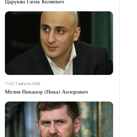
Царукян Гагик Коляевич
11:07, 7 августа 2026
Мелия Никанор (Ника) Анзорович