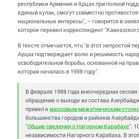
республики Армения и Арцах при полной под
единый кулак, смогут совместно противостоя
национальные интересы", – говорится в заяв
которое перевел корреспондент "Кавказского
В тексте отмечается, что "в этот непростой п
Арцах подтверждает волю и решимость народ
освободительной борьбы, основанной на прав
которая началась в 1988 году".
В феврале 1988 года внеочередная сессия
обращение о выходе из состава Азербайдж
привел к
массовым межэтническим столкн
большинства городов и районов Азербайджа
"
Общие сведения о Нагорном Карабахе
". 
независимости Нагорного Карабаха. В этот