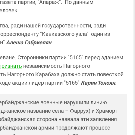
азета партии, "Апараж". По данным
еловек.
тва, ради нашей государственности, ради
корреспонденту "Кавказского узла" один из
юн"
Алеша Габриелян
.
еване. Сторонники партии "5165" перед зданием
признать
независимость Нагорного
сть Нагорного Карабаха должно стать повесткой
 ходе акции лидер партии "5165"
Карин Тоноян
.
азербайджанские военные нарушили линию
йджанское название села – Фаррух) и Храморт
байджанская сторона назвала эти заявления
ербайджанской армии продолжают процесс