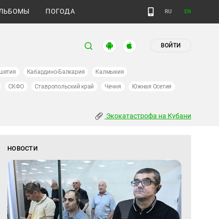
ЛЬБОМЫ
ПОГОДА
RU
EN
ВОЙТИ
шетия
Кабардино-Балкария
Калмыкия
СКФО
Ставропольский край
Чечня
Южная Осетия
Экокатастрофа на Кубани
НОВОСТИ