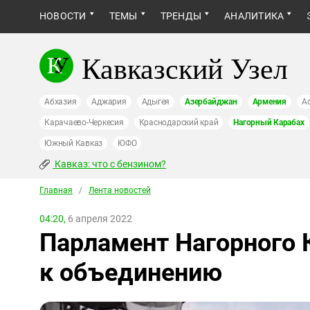
НОВОСТИ
ТЕМЫ
ТРЕНДЫ
АНАЛИТИКА
Кавказский Узел
Абхазия
Аджария
Адыгея
Азербайджан
Армения
А
Карачаево-Черкесия
Краснодарский край
Нагорный Карабах
Южный Кавказ
ЮФО
Кавказ: что с бензином?
Главная
/
Лента новостей
04:20,
6 апреля 2022
Парламент Нагорного 
к объединению