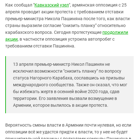
Южный Кавказ
Как сообщал "
Кавказский узел
", армянская оппозиция с 25
ЮФО
апреля проводит акции протеста с требованием отставки
премьер-министра Никола Пашиняна после того, как власти
страны выразили согласие "снизить планку" относительно
карабахского вопроса. Сегодня протестующие
продолжили
акции
, в частности оппозиция устроила автопробег с
требованием отставки Пашиняна.
13 апреля премьер-министр Никол Пашинян не
исключил возможности "снизить планку" по вопросу
статуса Нагорного Карабаха, сославшись на призывы
международного сообщества. Также он сказал, что мог
бы избежать жертв в осенней войне 2020 года, сдав
территории. Его заявления вызвали возмущение в
Армении, которое вылилось в акции протеста.
Вероятность смены власти в Армении почти нулевая, но если
оппозиции всё же удастся придти к власти, то у нее не будет
принципиальной разницы с подходами команды Пашиняна в