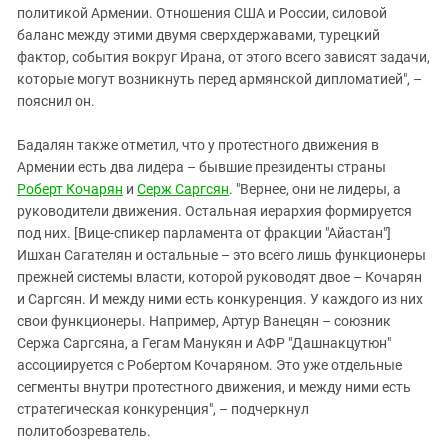
политикой Армении. Отношения США и России, силовой
баланс между этими двумя сверхдержавами, турецкий
фактор, события вокруг Ирана, от этого всего зависят задачи,
которые могут возникнуть перед армянской дипломатией", –
пояснил он.
Бадалян также отметил, что у протестного движения в
Армении есть два лидера – бывшие президенты страны
Роберт Кочарян
и
Серж Саргсян
. "Вернее, они не лидеры, а
руководители движения. Остальная иерархия формируется
под них. [Вице-спикер парламента от фракции "Айастан"]
Ишхан Сагателян и остальные – это всего лишь функционеры
прежней системы власти, которой руководят двое – Кочарян
и Саргсян. И между ними есть конкуренция. У каждого из них
свои функционеры. Например, Артур Ванецян – союзник
Сержа Саргсяна, а Гегам Манукян и АФР "Дашнакцутюн"
ассоциируется с Робертом Кочаряном. Это уже отдельные
сегменты внутри протестного движения, и между ними есть
стратегическая конкуренция", – подчеркнул
политобозреватель.