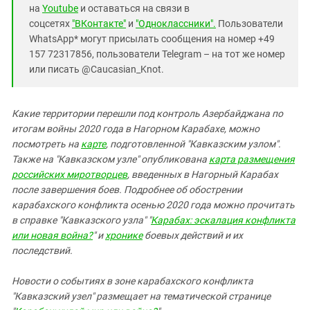
на
Youtube
и оставаться на связи в
соцсетях
"ВКонтакте"
и
"Одноклассники".
Пользователи
WhatsApp* могут присылать сообщения на номер +49
157 72317856, пользователи Telegram – на тот же номер
или писать @Caucasian_Knot.
Какие территории перешли под контроль Азербайджана по
итогам войны 2020 года в Нагорном Карабахе, можно
посмотреть на
карте
, подготовленной "Кавказским узлом".
Также на "Кавказском узле" опубликована
карта размещения
российских миротворцев
, введенных в Нагорный Карабах
после завершения боев. Подробнее об обострении
карабахского конфликта осенью 2020 года можно прочитать
в справке "Кавказского узла" "
Карабах: эскалация конфликта
или новая война?
" и
хронике
боевых действий и их
последствий.
Новости о событиях в зоне карабахского конфликта
"Кавказский узел" размещает на тематической странице