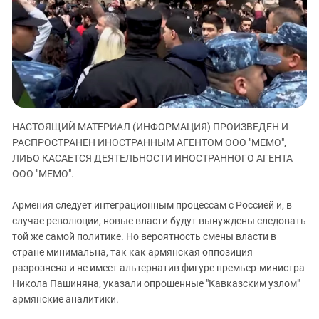
ЗАСТАВЛЯЕТ
Дагестан
КАВКАЗ ЗА ПАЛЕСТИНУ
Ингушетия
ИНАКОМЫСЛИЕ В ЧЕЧНЕ
Кабардино-Балкария
ПРЕСЛЕДОВАНИЕ АКТИВИСТОВ
МОБИЛИЗАЦИЯ И ПРОТЕСТЫ
Калмыкия
Карачаево-Черкесия
Краснодарский край
НАСТОЯЩИЙ МАТЕРИАЛ (ИНФОРМАЦИЯ) ПРОИЗВЕДЕН И
РАСПРОСТРАНЕН ИНОСТРАННЫМ АГЕНТОМ ООО "МЕМО",
Нагорный Карабах
ЛИБО КАСАЕТСЯ ДЕЯТЕЛЬНОСТИ ИНОСТРАННОГО АГЕНТА
Российская Федерация
ООО "МЕМО".
Ростовская область
Армения следует интеграционным процессам с Россией и, в
Северная Осетия - Алания
случае революции, новые власти будут вынуждены следовать
СКФО
той же самой политике. Но вероятность смены власти в
стране минимальна, так как армянская оппозиция
Ставропольский край
разрознена и не имеет альтернатив фигуре премьер-министра
Чечня
Никола Пашиняна, указали опрошенные "Кавказским узлом"
Южная Осетия
армянские аналитики.