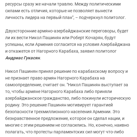
ресурсы сразу же начали травлю. Между политическими
силами есть отличия, которые не позволяет вынести
личность лидера на первый план", – подчеркнул политолог.
Двухсторонние армяно-азербайджанские переговоры, будет
ли их вести Никол Пашинян или Роберт Кочарян, будут
успешны, если Армения согласится на условия Азербайджана
и откажется от Нагорного Карабаха, заявил политолог
Андриас Гукасян
.
Никол Пашинян принял решение по карабахскому вопросу и
не признает право армян Нагорного Карабаха на
самоопределение, считает он. "Никол Пашинян выступает за
то, чтобы армяне Нагорного Карабаха либо приняли
азербайджанское гражданство, либо покинули историческую
родину. Это решение Пашинян мотивирует гарантией
безопасности трехмиллионного населения Армении. Это
безнравственное предложение, которое он сделал нации, и
многие с этим решением не согласились. Но, конечно, наивно
полагать, что протесты парламентских сил могут что-либо