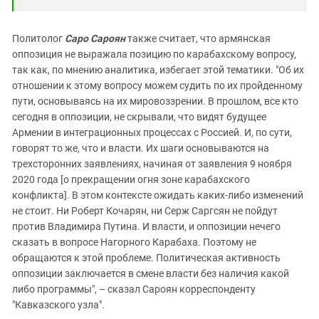
Политолог
Саро Сароян
также считает, что армянская
оппозиция не выражала позицию по карабахскому вопросу,
так как, по мнению аналитика, избегает этой тематики. "Об их
отношении к этому вопросу можем судить по их пройденному
пути, основываясь на их мировоззрении. В прошлом, все кто
сегодня в оппозиции, не скрывали, что видят будущее
Армении в интеграционных процессах с Россией. И, по сути,
говорят то же, что и власти. Их шаги основываются на
трехсторонних заявлениях, начиная от заявления 9 ноября
2020 года [о прекращении огня зоне карабахского
конфликта]. В этом контексте ожидать каких-либо изменений
не стоит. Ни Роберт Кочарян, ни Серж Саргсян не пойдут
против Владимира Путина. И власти, и оппозиции нечего
сказать в вопросе Нагорного Карабаха. Поэтому не
обращаются к этой проблеме. Политическая активность
оппозиции заключается в смене власти без наличия какой
либо программы", – сказал Сароян корреспонденту
"Кавказского узла".