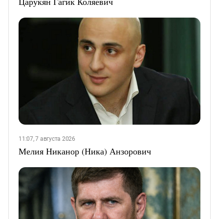
Царукян Гагик Коляевич
11:07, 7 августа 2026
Мелия Никанор (Ника) Анзорович