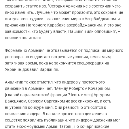
сохранить статус-кво. "Сегодня Армения не в состоянии чего-
либо изменить. Лучшее, что может произойти, это сохранение
статуса-кво, худшее – заключение мира с Азербайджаном, и
признания Нагорного Карабаха азербайджанским. И это вне
зависимости, кто будет у власти, Пашинян или оппозиция", –
пояснил политолог.
Формально Армения не отказывается от подписания мирного
договора, но выдвигает встречные условия, тем самым,
затягивая время, пока не закончится спецоперация на
Украине, добавил Варданян.
Аналитик также отметил, что лидеров у протестного
движения в Армении нет. "Между Робертом Кочаряном,
[главой парламентской фракции "Честь имею] Артуром
Ванецяном, Сержом Саргсяном не все синхронно, и есть
внутренняя конкуренция. Они ревностно относятся к
появлению лидера. В начале протестного движения в
соцсетях появились публикации, что лидером движения мог
стать экс-омбудсмен Арман Татоян, но кочаряновские