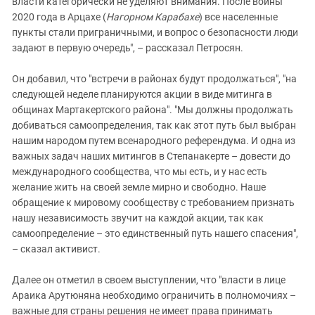
власти категорически не уделяют внимания. После войны
2020 года в Арцахе (
Нагорном Карабахе
) все населенные
пункты стали приграничными, и вопрос о безопасности люди
задают в первую очередь", – рассказал Петросян.
Он добавил, что "встречи в районах будут продолжаться", "на
следующей неделе планируются акции в виде митинга в
общинах Мартакертского района". "Мы должны продолжать
добиваться самоопределения, так как этот путь был выбран
нашим народом путем всенародного референдума. И одна из
важных задач наших митингов в Степанакерте – довести до
международного сообщества, что мы есть, и у нас есть
желание жить на своей земле мирно и свободно. Наше
обращение к мировому сообществу с требованием признать
нашу независимость звучит на каждой акции, так как
самоопределение – это единственный путь нашего спасения",
– сказал активист.
Далее он отметил в своем выступлении, что "власти в лице
Араика Арутюняна необходимо ограничить в полномочиях –
важные для страны решения не имеет права принимать