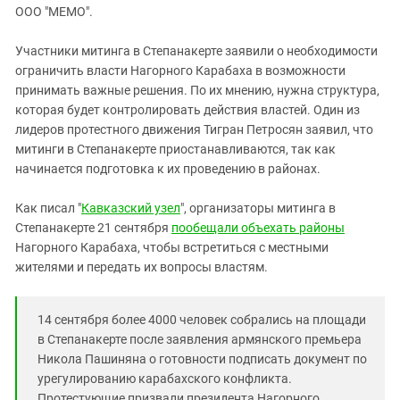
ЗАСТАВЛЯЕТ
ООО "МЕМО".
Дагестан
КАВКАЗ ЗА ПАЛЕСТИНУ
Ингушетия
ИНАКОМЫСЛИЕ В ЧЕЧНЕ
Участники митинга в Степанакерте заявили о необходимости
ограничить власти Нагорного Карабаха в возможности
Кабардино-Балкария
ПРЕСЛЕДОВАНИЕ АКТИВИСТОВ
принимать важные решения. По их мнению, нужна структура,
МОБИЛИЗАЦИЯ И ПРОТЕСТЫ
Калмыкия
которая будет контролировать действия властей. Один из
Карачаево-Черкесия
лидеров протестного движения Тигран Петросян заявил, что
митинги в Степанакерте приостанавливаются, так как
Краснодарский край
начинается подготовка к их проведению в районах.
Нагорный Карабах
Как писал "
Кавказский узел
", организаторы митинга в
Российская Федерация
Степанакерте 21 сентября
пообещали объехать районы
Ростовская область
Нагорного Карабаха, чтобы встретиться с местными
Северная Осетия - Алания
жителями и передать их вопросы властям.
СКФО
Ставропольский край
14 сентября более 4000 человек собрались на площади
в Степанакерте после заявления армянского премьера
Чечня
Никола Пашиняна о готовности подписать документ по
Южная Осетия
урегулированию карабахского конфликта.
Протестующие призвали президента Нагорного