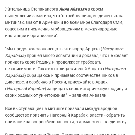
Жительница Степанакерта
Анна Айвазян
в своем
выступлении заметила, что "о требованиях, выдвинутых на
митингах, знают в Армении и во всем мире благодаря СМИ,
соцсетям и письменным обращениям в международные
инстанции и организации".
"Мы продолжаем оповещать, что народ Арцаха (
Нагорного
Карабаха
) прошел много испытаний и доказал, что не желает
покидать свою Родину, и продолжает требовать
независимости. Также я от лица жителей Арцаха (
Нагорного
Карабаха
) обращаюсь и призываю соотечественников в
диаспоре, и особенно в России, приезжайте в Арцах
(
Нагорный Карабах
) защищать свою историческую родину и
своих родных от уничтожения", – заявила Айвазян.
Все выступающие на митинге призвали международное
сообщество признать Нагорный Карабах, власти - обратить
внимание на вопрос безопасности, а армянство – к единству.