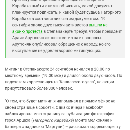
Южный Кавказ
Карабаха выйти к ним и объяснить, какой документ
ЮФО
планируется подписать, и какой будет судьба Нагорного
Карабаха в соответствии с этим документом. 19
сентября около двух тысяч активистов
вышли на
акцию протеста
в Степанакерте, требуя, чтобы президент
Араик Арутюнян лично ответил на их вопросы.
Арутюнян опубликовал обращение к народу, но его
выступление не удовлетворило митингующих.
Митинг в Степанакерте 24 сентября начался в 20.00 по
местному времени (19.00 мск) и длился около двух часов. По
подсчетам корреспондента "Кавказского узла", на акции
присутствовало более 300 человек.
"О том, что будет митинг, я напоминал в прямом эфире на
своей странице в соцсети. Однако вчера Facebook*
заблокировал мою страницу за публикацию фотографии
героя Арцаха (
Нагорного Карабаха
) Монте Мелконяна и
баннера с надписью "Мартуни", – рассказал корреспонденту