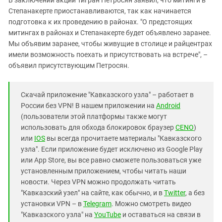
В заключении акции Тигран Петросян заявил, что митинги в
Степанакерте приостанавливаются, так как начинается
подготовка к их проведению в районах. "О предстоящих
митингах в районах и Степанакерте будет объявлено заранее.
Мы объявим заранее, чтобы живущие в столице и райцентрах
имели возможность поехать и присутствовать на встрече", –
объявил присутствующим Петросян.
Скачай приложение "Кавказского узла" – работает в
России без VPN! В нашем приложении на
Android
(пользователи этой платформы также могут
использовать для обхода блокировок браузер
CENO
)
или
IOS
вы всегда прочитаете материалы "Кавказского
узла". Если приложение будет исключено из Google Play
или App Store, вы все равно сможете пользоваться уже
установленным приложением, чтобы читать наши
новости. Через VPN можно продолжать читать
"Кавказский узел" на сайте, как обычно, и в
Twitter
, а без
установки VPN – в
Telegram
. Можно смотреть видео
"Кавказского узла" на
YouTube
и оставаться на связи в