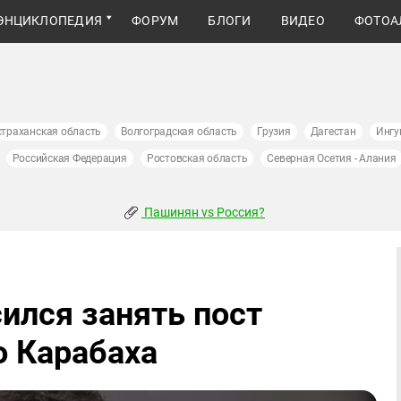
ЭНЦИКЛОПЕДИЯ
ФОРУМ
БЛОГИ
ВИДЕО
ФОТОА
страханская область
Волгоградская область
Грузия
Дагестан
Ингу
Российская Федерация
Ростовская область
Северная Осетия - Алания
Пашинян vs Россия?
ился занять пост
о Карабаха