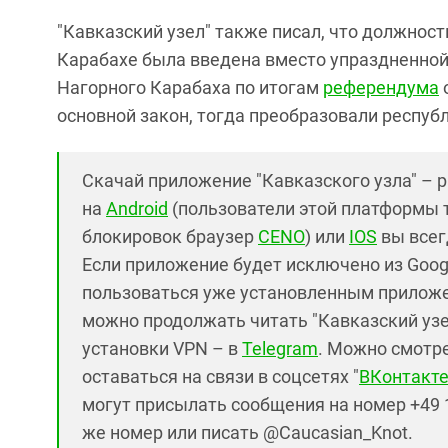
"Кавказский узел" также писал, что должнос
Карабахе была введена вместо упраздненной
Нагорного Карабаха по итогам
референдума
основной закон, тогда преобразовали респуб
Скачай приложение "Кавказского узла" – 
на
Android
(пользователи этой платформы 
блокировок браузер
CENO
) или
IOS
вы всег
Если приложение будет исключено из Googl
пользоваться уже установленным приложе
можно продолжать читать "Кавказский узел
установки VPN – в
Telegram
. Можно смотре
оставаться на связи в соцсетях "
ВКонтакт
могут присылать сообщения на номер +49 1
же номер или писать @Caucasian_Knot.