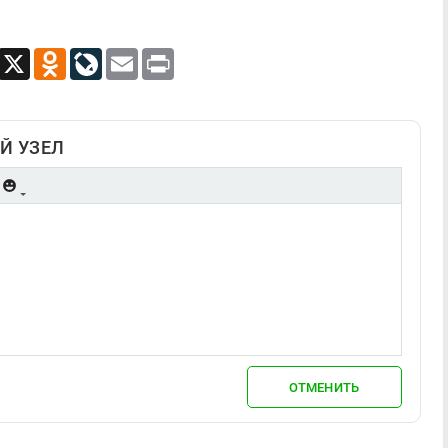
App
Viber
X
Odnoklassniki
LiveJournal
Email
Print
Й УЗЕЛ
ОТМЕНИТЬ