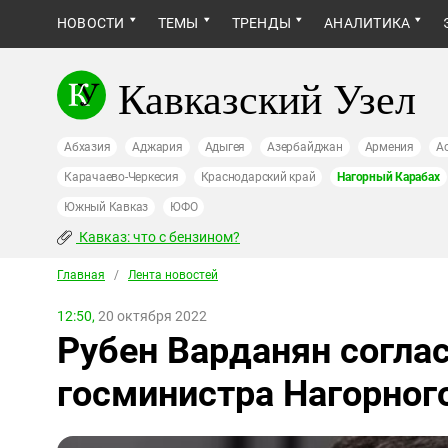
НОВОСТИ
ТЕМЫ
ТРЕНДЫ
АНАЛИТИКА
Кавказский Узел
Абхазия
Аджария
Адыгея
Азербайджан
Армения
А
Карачаево-Черкесия
Краснодарский край
Нагорный Карабах
Южный Кавказ
ЮФО
Кавказ: что с бензином?
Главная
/
Лента новостей
12:50,
20 октября 2022
Рубен Варданян соглас
госминистра Нагорног