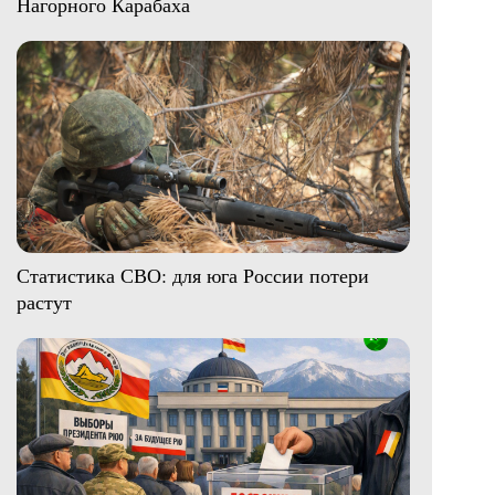
Нагорного Карабаха
Статистика СВО: для юга России потери
растут