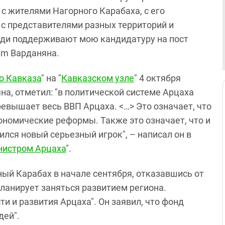
 с жителями Нагорного Карабаха, с его
с представителями разных территорий и
люди поддерживают мою кандидатуру на пост
am Варданяна.
о Кавказа
" на "
Кавказском узле
" 4 октября
а, отметил: "в политической системе Арцаха
ревышает весь ВВП Арцаха. <…> Это означает, что
ономические реформы. Также это означает, что и
лся новый серьезный игрок", – написал он в
нистром Арцаха
".
ый Карабах в начале сентября, отказавшись от
планирует заняться развитием региона.
и и развития Арцаха". Он заявил, что фонд
дей".