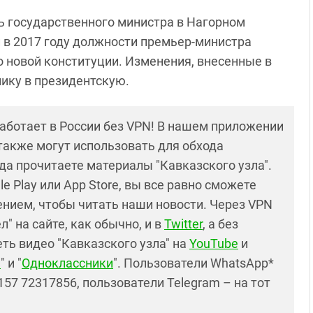
ть государственного министра в Нагорном
 в 2017 году должности премьер-министра
о новой конституции. Изменения, внесенные в
лику в президентскую.
работает в России без VPN! В нашем приложении
также могут использовать для обхода
да прочитаете материалы "Кавказского узла".
e Play или App Store, вы все равно сможете
нием, чтобы читать наши новости. Через VPN
" на сайте, как обычно, и в
Twitter
, а без
ть видео "Кавказского узла" на
YouTube
и
е
" и "
Одноклассники
". Пользователи WhatsApp*
57 72317856, пользователи Telegram – на тот