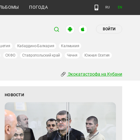
ЛЬБОМЫ
ПОГОДА
RU
EN
ВОЙТИ
шетия
Кабардино-Балкария
Калмыкия
СКФО
Ставропольский край
Чечня
Южная Осетия
Экокатастрофа на Кубани
НОВОСТИ