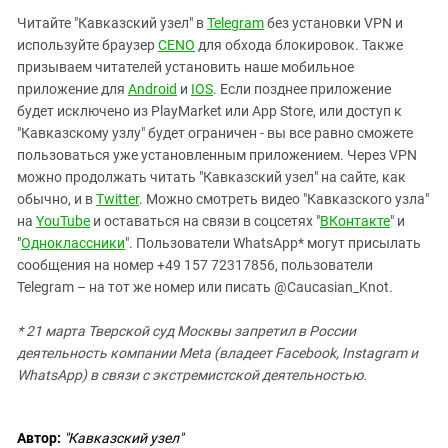
Читайте "Кавказский узел" в
Telegram
без установки VPN и
используйте браузер
CENO
для обхода блокировок. Также
призываем читателей установить наше мобильное
приложение для
Android
и
IOS
. Если позднее приложение
будет исключено из PlayMarket или App Store, или доступ к
"Кавказскому узлу" будет ограничен - вы все равно сможете
пользоваться уже установленным приложением. Через VPN
можно продолжать читать "Кавказский узел" на сайте, как
обычно, и в
Twitter
. Можно смотреть видео "Кавказского узла"
на
YouTube
и оставаться на связи в соцсетях "
ВКонтакте
" и
"
Одноклассники
". Пользователи WhatsApp* могут присылать
сообщения на номер +49 157 72317856, пользователи
Telegram – на тот же номер или писать @Caucasian_Knot.
* 21 марта Тверской суд Москвы запретил в России
деятельность компании Meta (владеет Facebook, Instagram и
WhatsApp) в связи с экстремистской деятельностью.
Автор:
"Кавказский узел"