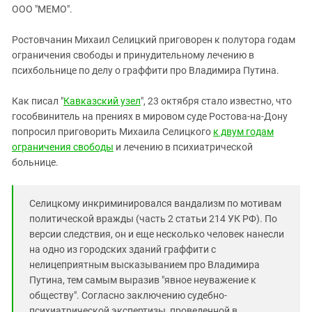
ЗАСТАВЛЯЕТ
ООО "МЕМО".
Дагестан
КАВКАЗ ЗА ПАЛЕСТИНУ
Ингушетия
ИНАКОМЫСЛИЕ В ЧЕЧНЕ
Ростовчанин Михаил Селицкий приговорен к полутора годам
ограничения свободы и принудительному лечению в
Кабардино-Балкария
ПРЕСЛЕДОВАНИЕ АКТИВИСТОВ
психбольнице по делу о граффити про Владимира Путина.
МОБИЛИЗАЦИЯ И ПРОТЕСТЫ
Калмыкия
Карачаево-Черкесия
Как писал "
Кавказский узел
", 23 октября стало известно, что
гособвинитель на прениях в мировом суде Ростова-на-Дону
Краснодарский край
попросил приговорить Михаила Селицкого
к двум годам
Нагорный Карабах
ограничения свободы
и лечению в психиатрической
больнице.
Российская Федерация
Ростовская область
Селицкому инкриминировался вандализм по мотивам
Северная Осетия - Алания
политической вражды (часть 2 статьи 214 УК РФ). По
СКФО
версии следствия, он и еще несколько человек нанесли
Ставропольский край
на одно из городских зданий граффити с
нелицеприятным высказыванием про Владимира
Чечня
Путина, тем самым выразив "явное неуважение к
Южная Осетия
обществу". Согласно заключению судебно-
психиатрической экспертизы, проведенной в