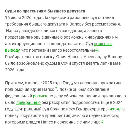
Южный Кавказ
ЮФО
Суды по претензиям бывшего депутата
16 июня 2026 года Лазаревский районный суд оставил
требования бывшего депутата к Валову без рассмотрения.
Напсо дважды не явился на заседания, а защита
представила новые данные о возможных нарушениях им
антикоррупционного законодательства. Суд
пришел к
1
выводу
, что претензии Напсо несостоятельны
.
Разбирательство по иску Юрия Напсо к Александру Валову
было возобновлено судом в Сочи спустя девять лет - в мае
2026 года .
При этом, с апреле 2025 года Госдума досрочно прекратила
2
полномочия Юрия Напсо
, позже он был объявлен в
федеральный
розыск
по делу об изнасиловании, однако дело
было
прекращено
без раскрытия подробностей. Еще в 2024
году Центральный суд Сочи по иску Генпрокуратуры
изъял
в
пользу государства предприятия, землю и недвижимость,
3
которыми владел Напсо и связанные с ним лица
.