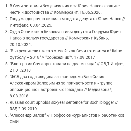
В Сочи оставили без движения иск Юрия Напсо о защите
чести и достоинства // Коммерсант, 16.06.2026.
Госдума досрочно лишила мандата депутата Юрия Напсо //
Интефакс, 03.04.2025.
Суд в Сочи изъял бизнес-активы депутата Госдумы Юрия
Напсо в пользу государства // Коммерсант-Кубань,
20.10.2024.
"Вытрезвители вместо отелей: как Сочи готовится к ЧМ по
футболу – 2018" // "Собеседник"*, 17.09.2017
“Блогера из Сочи арестовали на два месяца” // ОВД-Инфо*,
21.01.2018
"ФСБ два года следила за главредом «БлогСочи»
Александром Валовым из-за причастности к «группе
оппозиционно настроенных граждан» // Медиазона*,
8.08.2018
Russian court upholds six-year sentence for Sochi blogger //
RSF, 2.09.2019
”Александр Валов” // Профсоюз журналистов и работников
СМИ