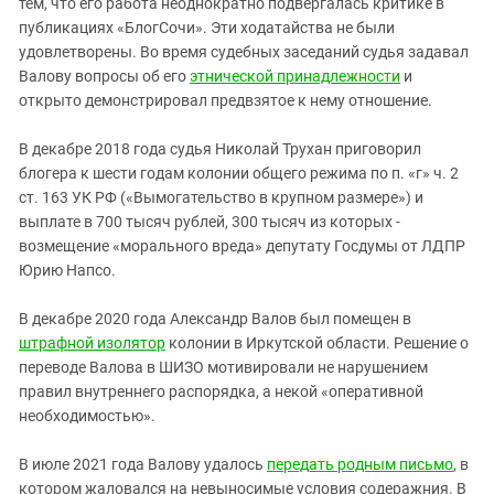
тем, что его работа неоднократно подвергалась критике в
публикациях «БлогСочи». Эти ходатайства не были
удовлетворены. Во время судебных заседаний судья задавал
Валову вопросы об его
этнической принадлежности
и
открыто демонстрировал предвзятое к нему отношение.
В декабре 2018 года судья Николай Трухан приговорил
блогера к шести годам колонии общего режима по п. «г» ч. 2
ст. 163 УК РФ («Вымогательство в крупном размере») и
выплате в 700 тысяч рублей, 300 тысяч из которых -
возмещение «морального вреда» депутату Госдумы от ЛДПР
Юрию Напсо.
В декабре 2020 года Александр Валов был помещен в
штрафной изолятор
колонии в Иркутской области. Решение о
переводе Валова в ШИЗО мотивировали не нарушением
правил внутреннего распорядка, а некой «оперативной
необходимостью».
В июле 2021 года Валову удалось
передать родным письмо
, в
котором жаловался на невыносимые условия содеражния. В