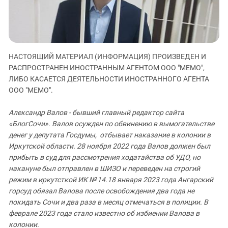
ЗАСТАВЛЯЕТ
Дагестан
КАВКАЗ ЗА ПАЛЕСТИНУ
Ингушетия
ИНАКОМЫСЛИЕ В ЧЕЧНЕ
Кабардино-Балкария
ПРЕСЛЕДОВАНИЕ АКТИВИСТОВ
МОБИЛИЗАЦИЯ И ПРОТЕСТЫ
Калмыкия
НАСТОЯЩИЙ МАТЕРИАЛ (ИНФОРМАЦИЯ) ПРОИЗВЕДЕН И
РАСПРОСТРАНЕН ИНОСТРАННЫМ АГЕНТОМ ООО "МЕМО",
Карачаево-Черкесия
ЛИБО КАСАЕТСЯ ДЕЯТЕЛЬНОСТИ ИНОСТРАННОГО АГЕНТА
Краснодарский край
ООО "МЕМО".
Нагорный Карабах
Александр Валов - бывший главный редактор сайта
Российская Федерация
«БлогСочи». Валов осужден по обвинению в вымогательстве
Ростовская область
денег у депутата Госдумы, отбывает наказание в колонии в
Иркутской области. 28 ноября 2022 года Валов должен был
Северная Осетия - Алания
прибыть в суд для рассмотрения ходатайства об УДО, но
СКФО
накануне был отправлен в ШИЗО и переведен на строгий
режим в иркутсткой ИК № 14.18 января 2023 года Ангарский
Ставропольский край
горсуд обязал Валова после освобождения два года не
Чечня
покидать Сочи и два раза в месяц отмечаться в полиции. В
феврале 2023 года стало известно об избиении Валова в
Южная Осетия
колонии.