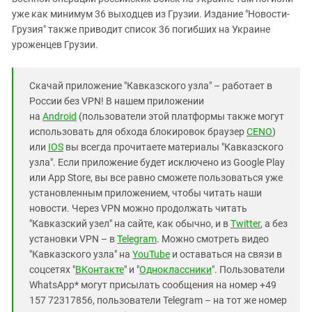
Южный Кавказ
уже как минимум 36 выходцев из Грузии. Издание "Новости-
ЮФО
Грузия" также приводит список 36 погибших на Украине
уроженцев Грузии.
Скачай приложение "Кавказского узла" – работает в
России без VPN! В нашем приложении
на
Android
(пользователи этой платформы также могут
использовать для обхода блокировок браузер
CENO
)
или
IOS
вы всегда прочитаете материалы "Кавказского
узла". Если приложение будет исключено из Google Play
или App Store, вы все равно сможете пользоваться уже
установленным приложением, чтобы читать наши
новости. Через VPN можно продолжать читать
"Кавказский узел" на сайте, как обычно, и в
Twitter
, а без
установки VPN – в
Telegram
. Можно смотреть видео
"Кавказского узла" на
YouTube
и оставаться на связи в
соцсетях "
ВКонтакте
" и "
Одноклассники
". Пользователи
WhatsApp* могут присылать сообщения на номер +49
157 72317856, пользователи Telegram – на тот же номер