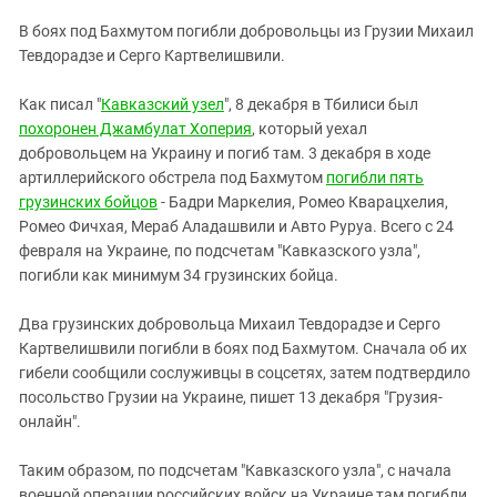
ЗАСТАВЛЯЕТ
Дагестан
В боях под Бахмутом погибли добровольцы из Грузии Михаил
КАВКАЗ ЗА ПАЛЕСТИНУ
Ингушетия
Тевдорадзе и Серго Картвелишвили.
ИНАКОМЫСЛИЕ В ЧЕЧНЕ
Кабардино-Балкария
ПРЕСЛЕДОВАНИЕ АКТИВИСТОВ
Как писал "
Кавказский узел
", 8 декабря в Тбилиси был
МОБИЛИЗАЦИЯ И ПРОТЕСТЫ
Калмыкия
похоронен Джамбулат Хоперия
, который уехал
добровольцем на Украину и погиб там. 3 декабря в ходе
Карачаево-Черкесия
артиллерийского обстрела под Бахмутом
погибли пять
Краснодарский край
грузинских бойцов
- Бадри Маркелия, Ромео Кварацхелия,
Нагорный Карабах
Ромео Фичхая, Мераб Аладашвили и Авто Руруа. Всего с 24
февраля на Украине, по подсчетам "Кавказского узла",
Российская Федерация
погибли как минимум 34 грузинских бойца.
Ростовская область
Два грузинских добровольца Михаил Тевдорадзе и Серго
Северная Осетия - Алания
Картвелишвили погибли в боях под Бахмутом. Сначала об их
СКФО
гибели сообщили сослуживцы в соцсетях, затем подтвердило
посольство Грузии на Украине, пишет 13 декабря "Грузия-
Ставропольский край
онлайн".
Чечня
Южная Осетия
Таким образом, по подсчетам "Кавказского узла", с начала
военной операции российских войск на Украине там погибли