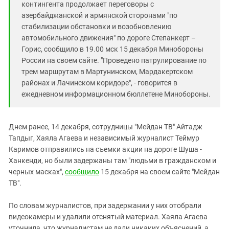
контингента продолжает переговоры с
азербайджанской и армянской сторонами "по
стабилизации обстановки и возобновлению
автомобильного движения" по дороге Степанкерт –
Горис, сообщило в 19.00 мск 15 декабря Минобороны
России на своем сайте. "Проведено патрулирование по
трем маршрутам в Мартунинском, Мардакертском
районах и Лачинском коридоре", - говорится в
ежедневном информационном бюллетене Минобороны.
Днем ранее, 14 декабря, сотрудницы "Мейдан ТВ" Айтадж
Тапдыг, Хаяла Агаева и независимый журналист Теймур
Каримов отправились на съемки акции на дороге Шуша -
Ханкенди, но были задержаны там "людьми в гражданском и
черных масках",
сообщило
15 декабря на своем сайте "Мейдан
ТВ".
По словам журналистов, при задержании у них отобрали
видеокамеры и удалили отснятый материал. Хаяла Агаева
уточнила, что журналистам не дали никаких объяснений, а