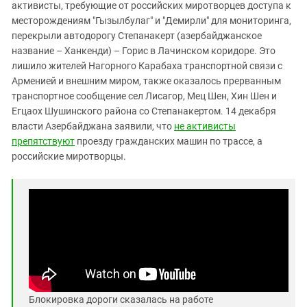
Южный Кавказ
активисты, требующие от российских миротворцев доступа к
месторождениям "Гызылбулаг" и "Демирли" для мониторинга,
ЮФО
перекрыли автодорогу Степанакерт (азербайджанское
название – Ханкенди) – Горис в Лачинском коридоре. Это
лишило жителей Нагорного Карабаха транспортной связи с
Арменией и внешним миром, также оказалось прерванным
транспортное сообщение сел Лисагор, Мец Шен, Хин Шен и
Егцаох Шушинского района со Степанакертом. 14 декабря
власти Азербайджана заявили, что
не активисты
препятствуют
проезду гражданских машин по трассе, а
российские миротворцы.
Блокировка дороги сказалась на работе