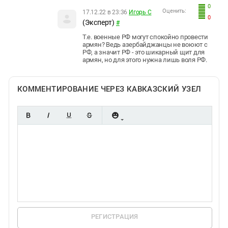
0
Оценить:
17.12.22 в 23:36
Игорь С
0
(Эксперт)
#
Т.е. военные РФ могут спокойно провести
армян? Ведь азербайджанцы не воюют с
РФ, а значит РФ - это шикарный щит для
армян, но для этого нужна лишь воля РФ.
КОММЕНТИРОВАНИЕ ЧЕРЕЗ КАВКАЗСКИЙ УЗЕЛ
РЕГИСТРАЦИЯ