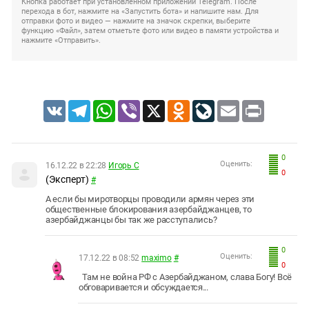
Кнопка работает при установленном приложении Telegram. После
перехода в бот, нажмите на «Запустить бота» и напишите нам. Для
отправки фото и видео — нажмите на значок скрепки, выберите
функцию «Файл», затем отметьте фото или видео в памяти устройства и
нажмите «Отправить».
VK
Telegram
WhatsApp
Viber
X
Odnoklassniki
LiveJournal
Email
Print
0
Оценить:
16.12.22 в 22:28
Игорь С
0
(Эксперт)
#
А если бы миротворцы проводили армян через эти
общественные блокирования азербайджанцев, то
азербайджанцы бы так же расступались?
0
Оценить:
17.12.22 в 08:52
maximo
#
0
Там не война РФ с Азербайджаном, слава Богу! Всё
обговаривается и обсуждается...