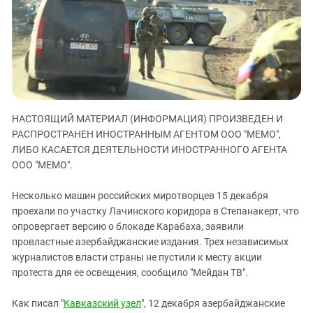
ЗАСТАВЛЯЕТ
Дагестан
КАВКАЗ ЗА ПАЛЕСТИНУ
Ингушетия
ИНАКОМЫСЛИЕ В ЧЕЧНЕ
Кабардино-Балкария
ПРЕСЛЕДОВАНИЕ АКТИВИСТОВ
МОБИЛИЗАЦИЯ И ПРОТЕСТЫ
Калмыкия
Карачаево-Черкесия
НАСТОЯЩИЙ МАТЕРИАЛ (ИНФОРМАЦИЯ) ПРОИЗВЕДЕН И
Краснодарский край
РАСПРОСТРАНЕН ИНОСТРАННЫМ АГЕНТОМ ООО "МЕМО",
Нагорный Карабах
ЛИБО КАСАЕТСЯ ДЕЯТЕЛЬНОСТИ ИНОСТРАННОГО АГЕНТА
Российская Федерация
ООО "МЕМО".
Ростовская область
Несколько машин российских миротворцев 15 декабря
Северная Осетия - Алания
проехали по участку Лачинского коридора в Степанакерт, что
опровергает версию о блокаде Карабаха, заявили
СКФО
провластные азербайджанские издания. Трех независимых
Ставропольский край
журналистов власти страны не пустили к месту акции
Чечня
протеста для ее освещения, сообщило "Мейдан ТВ".
Южная Осетия
Как писал "
Кавказский узел
", 12 декабря азербайджанские