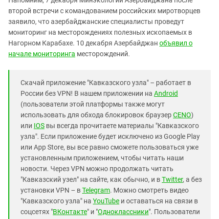
второй встречи с командованием российских миротворцев
заявило, что азербайджанские специалисты проведут
мониторинг на месторождениях полезных ископаемых в
Нагорном Карабахе. 10 декабря Азербайджан
объявил о
начале мониторинга
месторождений.
Скачай приложение "Кавказского узла" – работает в
России без VPN! В нашем приложении на
Android
(пользователи этой платформы также могут
использовать для обхода блокировок браузер
CENO
)
или
IOS
вы всегда прочитаете материалы "Кавказского
узла". Если приложение будет исключено из Google Play
или App Store, вы все равно сможете пользоваться уже
установленным приложением, чтобы читать наши
новости. Через VPN можно продолжать читать
"Кавказский узел" на сайте, как обычно, и в
Twitter
, а без
установки VPN – в
Telegram
. Можно смотреть видео
"Кавказского узла" на
YouTube
и оставаться на связи в
соцсетях "
ВКонтакте
" и "
Одноклассники
". Пользователи