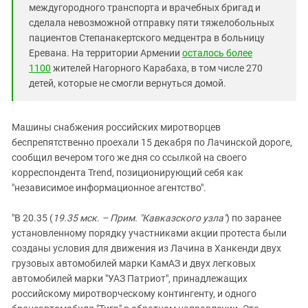
междугородного транспорта и врачебных бригад и
сделала невозможной отправку пяти тяжелобольных
пациентов Степанакертского медцентра в больницу
Еревана. На территории Армении
осталось более
1100
жителей Нагорного Карабаха, в том числе 270
детей, которые не смогли вернуться домой.
Машины снабжения российских миротворцев
беспрепятственно проехали 15 декабря по Лачинской дороге,
сообщил вечером того же дня со ссылкой на своего
корреспондента Trend, позиционирующий себя как
"независимое информационное агентство".
"В 20.35 (
19.35 мск. – Прим. "Кавказского узла"
) по заранее
установленному порядку участниками акции протеста были
созданы условия для движения из Лачина в Ханкенди двух
грузовых автомобилей марки КамАЗ и двух легковых
автомобилей марки "УАЗ Патриот", принадлежащих
российскому миротворческому контингенту, и одного