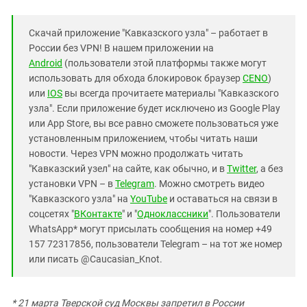
Скачай приложение "Кавказского узла" – работает в
России без VPN! В нашем приложении на
Android
(пользователи этой платформы также могут
использовать для обхода блокировок браузер
CENO
)
или
IOS
вы всегда прочитаете материалы "Кавказского
узла". Если приложение будет исключено из Google Play
или App Store, вы все равно сможете пользоваться уже
установленным приложением, чтобы читать наши
новости. Через VPN можно продолжать читать
"Кавказский узел" на сайте, как обычно, и в
Twitter
, а без
установки VPN – в
Telegram
. Можно смотреть видео
"Кавказского узла" на
YouTube
и оставаться на связи в
соцсетях "
ВКонтакте
" и "
Одноклассники
". Пользователи
WhatsApp* могут присылать сообщения на номер +49
157 72317856, пользователи Telegram – на тот же номер
или писать @Caucasian_Knot.
* 21 марта Тверской суд Москвы запретил в России