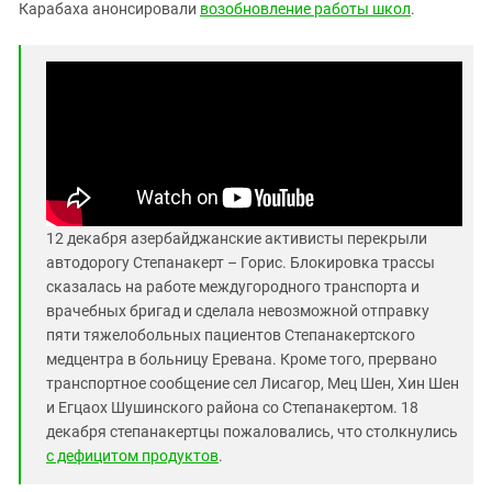
Южный Кавказ
Карабаха анонсировали
возобновление работы школ
.
ЮФО
12 декабря азербайджанские активисты перекрыли
автодорогу Степанакерт – Горис. Блокировка трассы
сказалась на работе междугородного транспорта и
врачебных бригад и сделала невозможной отправку
пяти тяжелобольных пациентов Степанакертского
медцентра в больницу Еревана. Кроме того, прервано
транспортное сообщение сел Лисагор, Мец Шен, Хин Шен
и Егцаох Шушинского района со Степанакертом. 18
декабря степанакертцы пожаловались, что столкнулись
с дефицитом продуктов
.