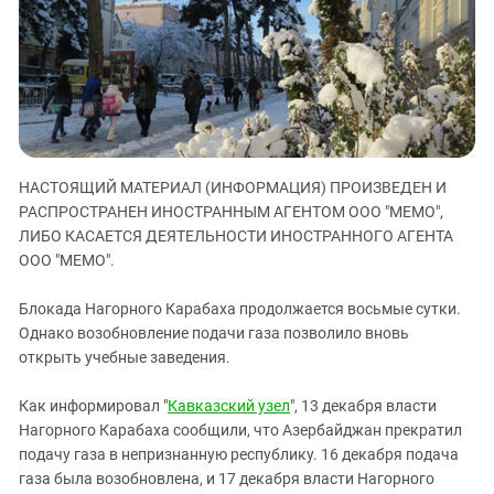
ЗАСТАВЛЯЕТ
Дагестан
КАВКАЗ ЗА ПАЛЕСТИНУ
Ингушетия
ИНАКОМЫСЛИЕ В ЧЕЧНЕ
Кабардино-Балкария
ПРЕСЛЕДОВАНИЕ АКТИВИСТОВ
МОБИЛИЗАЦИЯ И ПРОТЕСТЫ
Калмыкия
Карачаево-Черкесия
НАСТОЯЩИЙ МАТЕРИАЛ (ИНФОРМАЦИЯ) ПРОИЗВЕДЕН И
Краснодарский край
РАСПРОСТРАНЕН ИНОСТРАННЫМ АГЕНТОМ ООО "МЕМО",
Нагорный Карабах
ЛИБО КАСАЕТСЯ ДЕЯТЕЛЬНОСТИ ИНОСТРАННОГО АГЕНТА
Российская Федерация
ООО "МЕМО".
Ростовская область
Блокада Нагорного Карабаха продолжается восьмые сутки.
Северная Осетия - Алания
Однако возобновление подачи газа позволило вновь
открыть учебные заведения.
СКФО
Ставропольский край
Как информировал "
Кавказский узел
", 13 декабря власти
Чечня
Нагорного Карабаха сообщили, что Азербайджан прекратил
подачу газа в непризнанную республику. 16 декабря подача
Южная Осетия
газа была возобновлена, и 17 декабря власти Нагорного