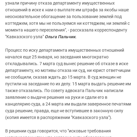
узнали причину отказа департаменту имущественных
отношений в иске к нам о выплате им штрафа за якобы наше
неосновательное обогащение за пользование землей под
коттеджем, хотя мы не пользуемся ни коттеджем, ни землей с
момента нашего переселения", - рассказала корреспонденту
"Кавказского узла"
Ольга Пальчик
.
Процесс по иску департамента имущественных отношений
начался еще 25 января, но заседания многократно
откладывались. 7 марта суд вынес решение об отказе в иске
департаменту, но мотивы отказа ни суд, ни юрист ответчицам
не сообщили, сказав ждать до 15 марта. В суд женщин не
пустили на заседание по их делу. 15 марта выдать решение им
также отказались. По совету адвоката Пальчик написали
заявление о выдаче решения на руки и сдали его в
канцелярию суда, а 24 марта им выдали заверенное печатями
суда решение, правда, еще не вступившее в законную силу
(копия имеется в распоряжении "Кавказского узла").
В решении суда говорится, что "исковые требования