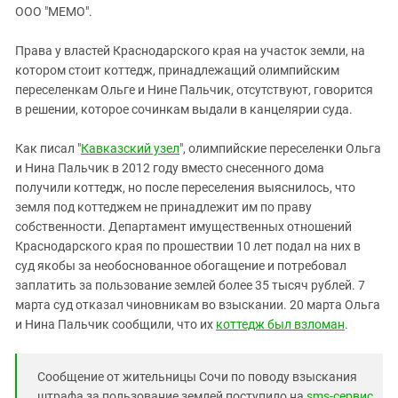
ЗАСТАВЛЯЕТ
ООО "МЕМО".
Дагестан
КАВКАЗ ЗА ПАЛЕСТИНУ
Ингушетия
ИНАКОМЫСЛИЕ В ЧЕЧНЕ
Права у властей Краснодарского края на участок земли, на
котором стоит коттедж, принадлежащий олимпийским
Кабардино-Балкария
ПРЕСЛЕДОВАНИЕ АКТИВИСТОВ
переселенкам Ольге и Нине Пальчик, отсутствуют, говорится
МОБИЛИЗАЦИЯ И ПРОТЕСТЫ
Калмыкия
в решении, которое сочинкам выдали в канцелярии суда.
Карачаево-Черкесия
Как писал "
Кавказский узел
", олимпийские переселенки Ольга
Краснодарский край
и Нина Пальчик в 2012 году вместо снесенного дома
Нагорный Карабах
получили коттедж, но после переселения выяснилось, что
земля под коттеджем не принадлежит им по праву
Российская Федерация
собственности. Департамент имущественных отношений
Ростовская область
Краснодарского края по прошествии 10 лет подал на них в
Северная Осетия - Алания
суд якобы за необоснованное обогащение и потребовал
заплатить за пользование землей более 35 тысяч рублей. 7
СКФО
марта суд отказал чиновникам во взыскании. 20 марта Ольга
Ставропольский край
и Нина Пальчик сообщили, что их
коттедж был взломан
.
Чечня
Южная Осетия
Сообщение от жительницы Сочи по поводу взыскания
штрафа за пользование землей поступило на
sms-сервис