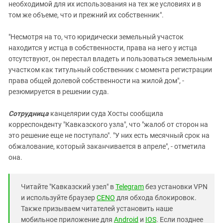
необходимой для их использования на тех же условиях и в
том же объеме, что и прежний их собственник".
"Несмотря на то, что юридически земельный участок
находится у истца в собственности, права на него у истца
отсутствуют, он перестал владеть и пользоваться земельным
участком как титульный собственник с момента регистрации
права общей долевой собственности на жилой дом", -
резюмируется в решении суда.
Сотрудница
канцелярии суда Хосты сообщила
корреспонденту "Кавказского узла", что "жалоб от сторон на
это решение еще не поступало". "У них есть месячный срок на
обжалование, который заканчивается в апреле", - отметила
она.
Читайте "Кавказский узел" в
Telegram
без установки VPN
и используйте браузер
CENO
для обхода блокировок.
Также призываем читателей установить наше
мобильное приложение для
Android
и
IOS
. Если позднее