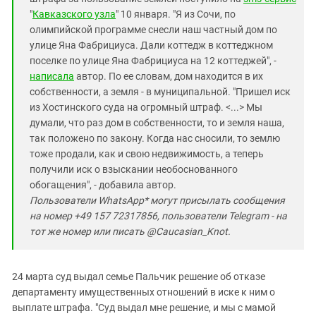
Южный Кавказ
"
Кавказского узла
" 10 января. "Я из Сочи, по
ЮФО
олимпийской программе снесли наш частный дом по
улице Яна Фабрициуса. Дали коттедж в коттеджном
поселке по улице Яна Фабрициуса на 12 коттеджей", -
написала
автор. По ее словам, дом находится в их
собственности, а земля - в муниципальной. "Пришел иск
из Хостинского суда на огромный штраф. <...> Мы
думали, что раз дом в собственности, то и земля наша,
так положено по закону. Когда нас сносили, то землю
тоже продали, как и свою недвижимость, а теперь
получили иск о взыскании необоснованного
обогащения", - добавила автор.
Пользователи WhatsApp* могут присылать сообщения
на номер +49 157 72317856, пользователи Telegram - на
тот же номер или писать @Caucasian_Knot.
24 марта суд выдал семье Пальчик решение об отказе
департаменту имущественных отношений в иске к ним о
выплате штрафа. "Суд выдал мне решение, и мы с мамой