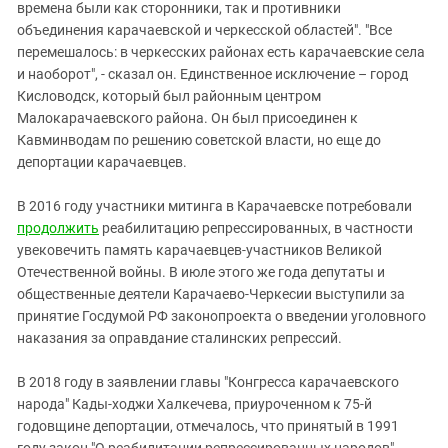
времена были как сторонники, так и противники
объединения карачаевской и черкесской областей". "Все
перемешалось: в черкесских районах есть карачаевские села
и наоборот", - сказал он. Единственное исключение – город
Кисловодск, который был районным центром
Малокарачаевского района. Он был присоединен к
Кавминводам по решению советской власти, но еще до
депортации карачаевцев.
В 2016 году участники митинга в Карачаевске потребовали
продолжить
реабилитацию репрессированных, в частности
увековечить память карачаевцев-участников Великой
Отечественной войны. В июле этого же года депутаты и
общественные деятели Карачаево-Черкесии выступили за
принятие Госдумой РФ законопроекта о введении уголовного
наказания за оправдание сталинских репрессий.
В 2018 году в заявлении главы "Конгресса карачаевского
народа" Кады-ходжи Халкечева, приуроченном к 75-й
годовщине депортации, отмечалось, что принятый в 1991