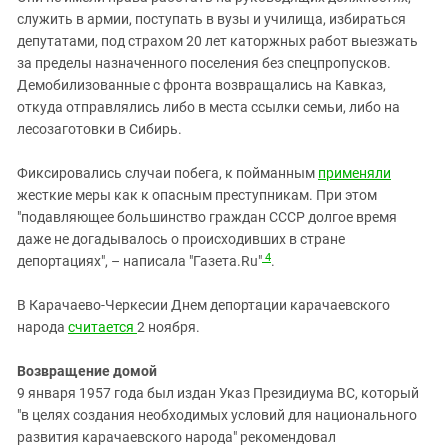
служить в армии, поступать в вузы и училища, избираться
депутатами, под страхом 20 лет каторжных работ выезжать
за пределы назначенного поселения без спецпропусков.
Демобилизованные с фронта возвращались на Кавказ,
откуда отправлялись либо в места ссылки семьи, либо на
лесозаготовки в Сибирь.
Фиксировались случаи побега, к пойманным
применяли
жесткие меры как к опасным преступникам. При этом
"подавляющее большинство граждан СССР долгое время
даже не догадывалось о происходивших в стране
4
депортациях", – написала "Газета.Ru"
.
В Карачаево-Черкесии Днем депортации карачаевского
народа
считается
2 ноября.
Возвращение домой
9 января 1957 года был издан Указ Президиума ВС, который
"в целях создания необходимых условий для национального
развития карачаевского народа" рекомендовал