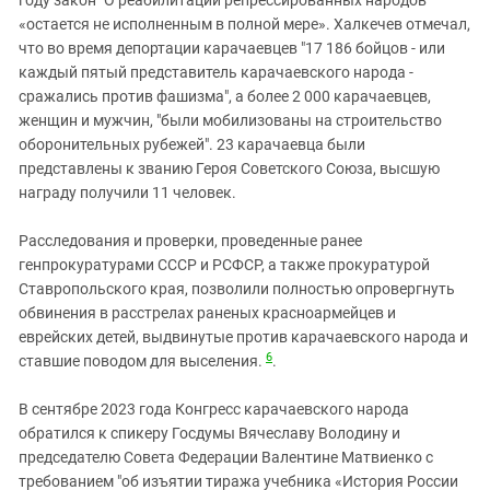
году закон "О реабилитации репрессированных народов"
«остается не исполненным в полной мере». Халкечев отмечал,
что во время депортации карачаевцев "17 186 бойцов - или
каждый пятый представитель карачаевского народа -
сражались против фашизма", а более 2 000 карачаевцев,
женщин и мужчин, "были мобилизованы на строительство
оборонительных рубежей". 23 карачаевца были
представлены к званию Героя Советского Союза, высшую
награду получили 11 человек.
Расследования и проверки, проведенные ранее
генпрокуратурами СССР и РСФСР, а также прокуратурой
Ставропольского края, позволили полностью опровергнуть
обвинения в расстрелах раненых красноармейцев и
еврейских детей, выдвинутые против карачаевского народа и
6
ставшие поводом для выселения.
.
В сентябре 2023 года Конгресс карачаевского народа
обратился к спикеру Госдумы Вячеславу Володину и
председателю Совета Федерации Валентине Матвиенко с
требованием "об изъятии тиража учебника «История России