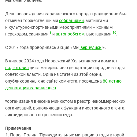
Магомет Хабичев.
День возрождения карачаевского народа традиционно был
отмечен торжественными
собраниями
, митингами
и культурно-спортивными мероприятиями – конным
9
10
переходом, скачками
и
автопробегом
, выставками
.
С 2017 года проводилась акция «Мы
вернулись
!».
В январе 2024 года Норвежский Хельсинкскии комитет
подготовил
цикл материалов о депортации народов в годы
советской власти. Одна из статей из этой серии,
опубликованных на сайте комитета, посвящена
80-летию
депортации карачаевцев
.
*организация внесена Минюстом в реестр некоммерческих
организаций, выполняющих функции иностранного агента,
ликвидирована по решению суда.
Примечания
Павел Полян. "Принудительные миграции в годы второй