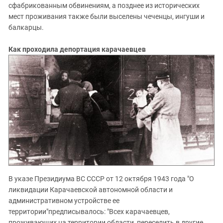
Южный Кавказ
сфабрикованным обвинениям, а позднее из исторических
мест проживания также были выселены чеченцы, ингуши и
ЮФО
балкарцы.
Как проходила депортация карачаевцев
В указе Президиума ВС СССР от 12 октября 1943 года "О
ликвидации Карачаевской автономной области и
административном устройстве ее
территории"предписывалось: "Всех карачаевцев,
проживающих на территории области, переселить в другие