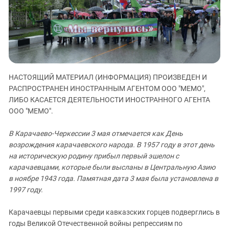
ЗАСТАВЛЯЕТ
Дагестан
КАВКАЗ ЗА ПАЛЕСТИНУ
Ингушетия
ИНАКОМЫСЛИЕ В ЧЕЧНЕ
Кабардино-Балкария
ПРЕСЛЕДОВАНИЕ АКТИВИСТОВ
МОБИЛИЗАЦИЯ И ПРОТЕСТЫ
Калмыкия
Карачаево-Черкесия
НАСТОЯЩИЙ МАТЕРИАЛ (ИНФОРМАЦИЯ) ПРОИЗВЕДЕН И
Краснодарский край
РАСПРОСТРАНЕН ИНОСТРАННЫМ АГЕНТОМ ООО "МЕМО",
ЛИБО КАСАЕТСЯ ДЕЯТЕЛЬНОСТИ ИНОСТРАННОГО АГЕНТА
Нагорный Карабах
ООО "МЕМО".
Российская Федерация
В Карачаево-Черкессии 3 мая отмечается как День
Ростовская область
возрождения карачаевского народа. В 1957 году в этот день
Северная Осетия - Алания
на историческую родину прибыл первый эшелон с
карачаевцами, которые были высланы в Центральную Азию
СКФО
в ноябре 1943 года. Памятная дата 3 мая была установлена в
Ставропольский край
1997 году.
Чечня
Карачаевцы первыми среди кавказских горцев подверглись в
Южная Осетия
годы Великой Отечественной войны репрессиям по