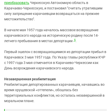
преобразовать
Черкесскую Автономную область в
Карачаево-Черкесскую, и постановил "считать утратившим
силу запрещение карачаевцам возвращаться на прежнее
местожительство".
В начале мая 1957 года началось массовое возвращение
карачаевского народа на историческую родину после 14-
5
летнего пребывания в местах депортации
.
Первый эшелон с возвращающимися из депортации прибыл в
Карачаевск 3 мая 1957 года. По Указу главы республики КЧР
с 1997 года 3 мая отмечается в Карачаево-Черкессии как
День возрождения карачаевского народа.
Незавершенная реабилитация
Реабилитация депортированных карачаевцев, начавшись во
время хрущевской «оттепели», обошлась без
территориальных конфликтов, но осталась незавершенной в
моральном плане.