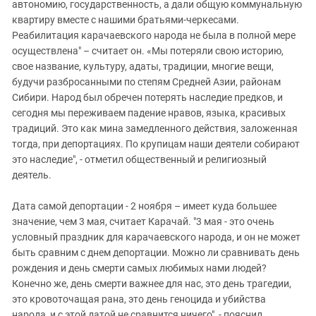
автономию, государственность, а дали общую коммунальную
квартиру вместе с нашими братьями-черкесами.
Реабилитация карачаевского народа не была в полной мере
осуществлена" – считает он. «Мы потеряли свою историю,
свое название, культуру, адаты, традиции, многие вещи,
будучи разбросанными по степям Средней Азии, районам
Сибири. Народ был обречен потерять наследие предков, и
сегодня мы переживаем падение нравов, языка, красивых
традиций. Это как мина замедленного действия, заложенная
тогда, при депортациях. По крупицам наши деятели собирают
это наследие", - отметил общественный и религиозный
деятель.
Дата самой депортации - 2 ноября – имеет куда большее
значение, чем 3 мая, считает Карачай. "3 мая - это очень
условный праздник для карачаевского народа, и он не может
быть сравним с днем депортации. Можно ли сравнивать день
рождения и день смерти самых любимых нами людей?
Конечно же, день смерти важнее для нас, это день трагедии,
это кровоточащая рана, это день геноцида и убийства
народа, и с этой датой не сравнится ничего", - пояснил