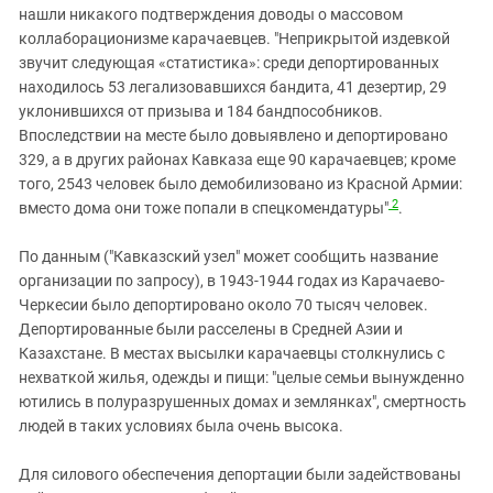
нашли никакого подтверждения доводы о массовом
коллаборационизме карачаевцев. "Неприкрытой издевкой
звучит следующая «статистика»: среди депортированных
находилось 53 легализовавшихся бандита, 41 дезертир, 29
уклонившихся от призыва и 184 бандпособников.
Впоследствии на месте было довыявлено и депортировано
329, а в других районах Кавказа еще 90 карачаевцев; кроме
того, 2543 человек было демобилизовано из Красной Армии:
2
вместо дома они тоже попали в спецкомендатуры"
.
По данным ("Кавказский узел" может сообщить название
организации по запросу), в 1943-1944 годах из Карачаево-
Черкесии было депортировано около 70 тысяч человек.
Депортированные были расселены в Средней Азии и
Казахстане. В местах высылки карачаевцы столкнулись с
нехваткой жилья, одежды и пищи: "целые семьи вынужденно
ютились в полуразрушенных домах и землянках", смертность
людей в таких условиях была очень высока.
Для силового обеспечения депортации были задействованы