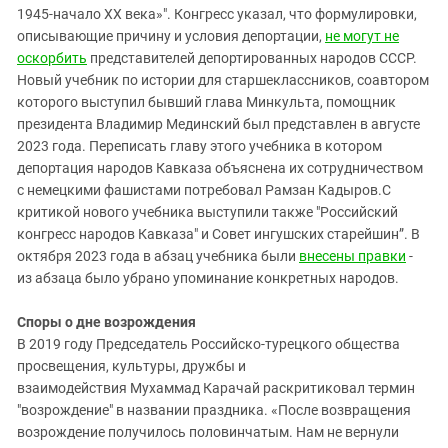
1945-начало XX века»". Конгресс указал, что формулировки,
описывающие причину и условия депортации,
не могут не
оскорбить
представителей депортированных народов СССР.
Новый учебник по истории для старшеклассников, соавтором
которого выступил бывший глава Минкульта, помощник
президента Владимир Мединский был представлен в августе
2023 года. Переписать главу этого учебника в котором
депортация народов Кавказа объяснена их сотрудничеством
с немецкими фашистами потребовал Рамзан Кадыров.С
критикой нового учебника выступили также "Российский
конгресс народов Кавказа" и Совет ингушских старейшин”. В
октября 2023 года в абзац учебника были
внесены правки
-
из абзаца было убрано упоминание конкретных народов.
Споры о дне возрождения
В 2019 году Председатель Российско-турецкого общества
просвещения, культуры, дружбы и
взаимодействия Мухаммад Карачай раскритиковал термин
"возрождение" в названии праздника. «После возвращения
возрождение получилось половинчатым. Нам не вернули