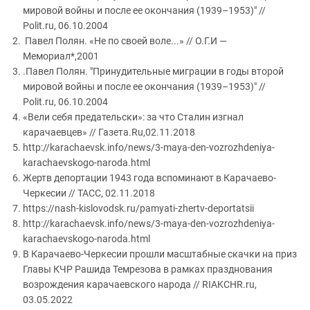
мировой войны и после ее окончания (1939–1953)" //
Polit.ru, 06.10.2004
Павел Полян. «Не по своей воле...» // О.Г.И —
Мемориал*,2001
.Павел Полян. "Принудительные миграции в годы второй
мировой войны и после ее окончания (1939–1953)" //
Polit.ru, 06.10.2004
«Вели себя предательски»: за что Сталин изгнал
карачаевцев» // Газета.Ru,02.11.2018
http://karachaevsk.info/news/3-maya-den-vozrozhdeniya-
karachaevskogo-naroda.html
Жертв депортации 1943 года вспоминают в Карачаево-
Черкесии // ТАСС, 02.11.2018
https://nash-kislovodsk.ru/pamyati-zhertv-deportatsii
http://karachaevsk.info/news/3-maya-den-vozrozhdeniya-
karachaevskogo-naroda.html
В Карачаево-Черкесии прошли масштабные скачки на приз
Главы КЧР Рашида Темрезова в рамках празднования
возрождения карачаевского народа // RIAKCHR.ru,
03.05.2022