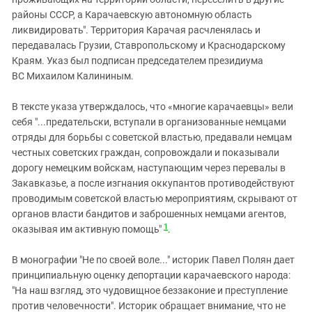
районы СССР, а Карачаевскую автономную область
ликвидировать". Территория Карачая расчленялась и
передавалась Грузии, Ставропольскому и Краснодарскому
Краям. Указ был подписан председателем президиума
ВС Михаилом Калининым.
В тексте указа утверждалось, что «многие карачаевцы» вели
себя "...предательски, вступали в организованные немцами
отряды для борьбы с советской властью, предавали немцам
честных советских граждан, сопровождали и показывали
дорогу немецким войскам, наступающим через перевалы в
Закавказье, а после изгнания оккупантов противодействуют
проводимым советской властью мероприятиям, скрывают от
органов власти бандитов и заброшенных немцами агентов,
1
оказывая им активную помощь"
.
В монографии "Не по своей воле..." историк Павел Полян дает
принципиальную оценку депортации карачаевского народа:
"На наш взгляд, это чудовищное беззаконие и преступление
против человечности". Историк обращает внимание, что не