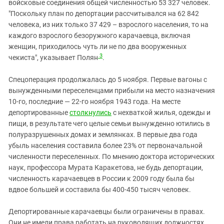
войсковые соединения общей численностью 53 327 человек.
"Поскольку план по депортации рассчитывался на 62 842
человека, из них только 37 429 – взрослого населения, то на
каждого взрослого безоружного карачаевца, включая
женщин, приходилось чуть ли не по два вооруженных
3
чекиста", указывает Полян
.
Спецоперация продолжалась до 5 ноября. Первые вагоны с
вынужденными переселенцами прибыли на место назначения
10-го, последние — 22-го ноября 1943 года. На месте
депортированные
столкнулись
с нехваткой жилья, одежды и
пищи, в результате чего целые семьи вынужденно ютились в
полуразрушенных домах и землянках. В первые два года
убыль населения составила более 23% от первоначальной
численности переселенных. По мнению доктора исторических
наук, профессора Мурата Каракетова, не будь депортации,
численность карачаевцев в России к 2009 году была бы
вдвое большей и составила бы 400-450 тысяч человек.
Депортированные карачаевцы были ограничены в правах.
Они не имели права работать на руководящих должностях,