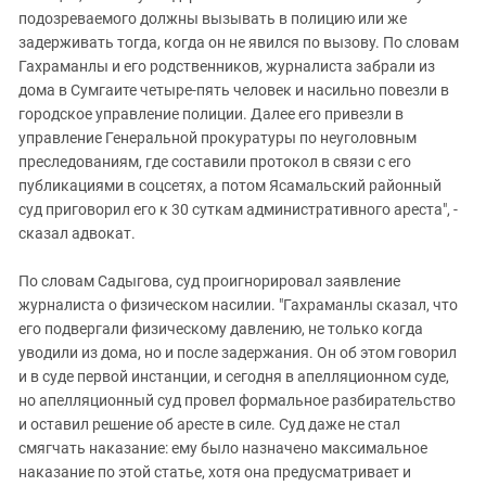
подозреваемого должны вызывать в полицию или же
задерживать тогда, когда он не явился по вызову. По словам
Гахраманлы и его родственников, журналиста забрали из
дома в Сумгаите четыре-пять человек и насильно повезли в
городское управление полиции. Далее его привезли в
управление Генеральной прокуратуры по неуголовным
преследованиям, где составили протокол в связи с его
публикациями в соцсетях, а потом Ясамальский районный
суд приговорил его к 30 суткам административного ареста", -
сказал адвокат.
По словам Садыгова, суд проигнорировал заявление
журналиста о физическом насилии. "Гахраманлы сказал, что
его подвергали физическому давлению, не только когда
уводили из дома, но и после задержания. Он об этом говорил
и в суде первой инстанции, и сегодня в апелляционном суде,
но апелляционный суд провел формальное разбирательство
и оставил решение об аресте в силе. Суд даже не стал
смягчать наказание: ему было назначено максимальное
наказание по этой статье, хотя она предусматривает и