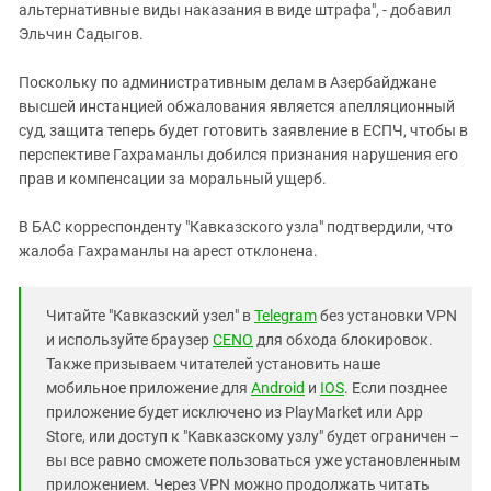
альтернативные виды наказания в виде штрафа", - добавил
Эльчин Садыгов.
Поскольку по административным делам в Азербайджане
высшей инстанцией обжалования является апелляционный
суд, защита теперь будет готовить заявление в ЕСПЧ, чтобы в
перспективе Гахраманлы добился признания нарушения его
прав и компенсации за моральный ущерб.
В БАС корреспонденту "Кавказского узла" подтвердили, что
жалоба Гахраманлы на арест отклонена.
Читайте "Кавказский узел" в
Telegram
без установки VPN
и используйте браузер
CENO
для обхода блокировок.
Также призываем читателей установить наше
мобильное приложение для
Android
и
IOS
. Если позднее
приложение будет исключено из PlayMarket или App
Store, или доступ к "Кавказскому узлу" будет ограничен –
вы все равно сможете пользоваться уже установленным
приложением. Через VPN можно продолжать читать