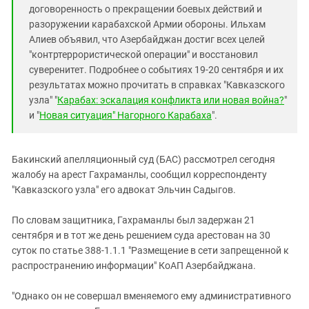
Южный Кавказ
договоренность о прекращении боевых действий и
ЮФО
разоружении карабахской Армии обороны. Ильхам
Алиев объявил, что Азербайджан достиг всех целей
"контртеррористической операции" и восстановил
суверенитет. Подробнее о событиях 19-20 сентября и их
результатах можно прочитать в справках "Кавказского
узла" "
Карабах: эскалация конфликта или новая война?
"
и "
Новая ситуация
" Нагорного Карабаха
".
Бакинский апелляционный суд (БАС) рассмотрел сегодня
жалобу на арест Гахраманлы, сообщил корреспонденту
"Кавказского узла" его адвокат Эльчин Садыгов.
По словам защитника, Гахраманлы был задержан 21
сентября и в тот же день решением суда арестован на 30
суток по статье 388-1.1.1 "Размещение в сети запрещенной к
распространению информации" КоАП Азербайджана.
"Однако он не совершал вменяемого ему административного