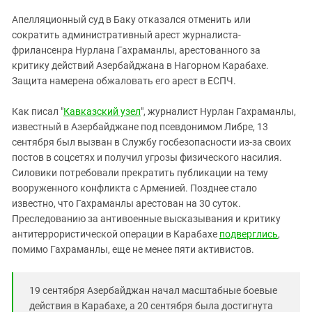
ЗАСТАВЛЯЕТ
Дагестан
Апелляционный суд в Баку отказался отменить или
КАВКАЗ ЗА ПАЛЕСТИНУ
Ингушетия
сократить административный арест журналиста-
ИНАКОМЫСЛИЕ В ЧЕЧНЕ
фрилансенра Нурлана Гахраманлы, арестованного за
Кабардино-Балкария
ПРЕСЛЕДОВАНИЕ АКТИВИСТОВ
критику действий Азербайджана в Нагорном Карабахе.
МОБИЛИЗАЦИЯ И ПРОТЕСТЫ
Калмыкия
Защита намерена обжаловать его арест в ЕСПЧ.
Карачаево-Черкесия
Как писал "
Кавказский узел
", журналист Нурлан Гахраманлы,
Краснодарский край
известный в Азербайджане под псевдонимом Либре, 13
Нагорный Карабах
сентября был вызван в Службу госбезопасности из-за своих
постов в соцсетях и получил угрозы физического насилия.
Российская Федерация
Силовики потребовали прекратить публикации на тему
Ростовская область
вооруженного конфликта с Арменией. Позднее стало
известно, что Гахраманлы арестован на 30 суток.
Северная Осетия - Алания
Преследованию за антивоенные высказывания и критику
СКФО
антитеррористической операции в Карабахе
подверглись
,
помимо Гахраманлы, еще не менее пяти активистов.
Ставропольский край
Чечня
19 сентября Азербайджан начал масштабные боевые
Южная Осетия
действия в Карабахе, а 20 сентября была достигнута