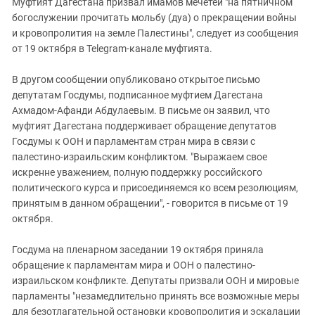
Муфтият Дагестана призвал имамов мечетей "на пятничном
богослужении прочитать мольбу (дуа) о прекращении войны
и кровопролития на земле Палестины", следует из сообщения
от 19 октября в Telegram-канале муфтията.
В другом сообщении опубликовано открытое письмо
депутатам Госдумы, подписанное муфтием Дагестана
Ахмадом-Афанди Абдулаевым. В письме он заявил, что
муфтият Дагестана поддерживает обращение депутатов
Госдумы к ООН и парламентам стран мира в связи с
палестино-израильским конфликтом. "Выражаем свое
искренне уважением, полную поддержку российского
политического курса и присоединяемся ко всем резолюциям,
принятым в данном обращении", - говорится в письме от 19
октября.
Госдума на пленарном заседании 19 октября приняла
обращение к парламентам мира и ООН о палестино-
израильском конфликте. Депутаты призвали ООН и мировые
парламенты "незамедлительно принять все возможные меры
для безотлагательной остановки кровопролития и эскалации