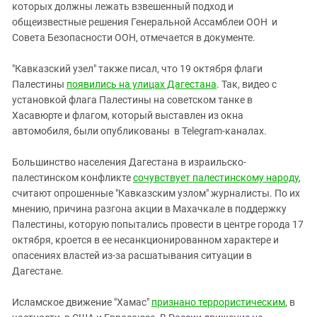
которых должны лежать взвешенный подход и
общеизвестные решения Генеральной Ассамблеи ООН и
Совета Безопасности ООН, отмечается в документе.
"Кавказский узел" также писал, что 19 октября флаги
Палестины
появились на улицах Дагестана
. Так, видео с
установкой флага Палестины на советском танке в
Хасавюрте и флагом, который выставлен из окна
автомобиля, были опубликованы в Telegram-каналах.
Большинство населения Дагестана в израильско-
палестинском конфликте
сочувствует палестинскому народу
,
считают опрошенные "Кавказским узлом" журналисты. По их
мнению, причина разгона акции в Махачкале в поддержку
Палестины, которую попытались провести в центре города 17
октября, кроется в ее несанкционированном характере и
опасениях властей из-за расшатывания ситуации в
Дагестане.
Исламское движение "Хамас"
признано террористическим
, в