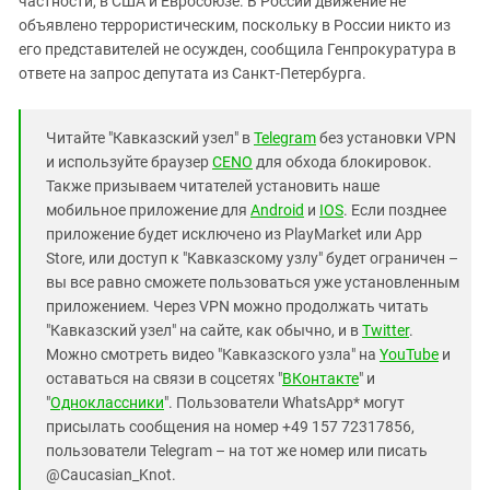
частности, в США и Евросоюзе. В России движение не
объявлено террористическим, поскольку в России никто из
его представителей не осужден, сообщила Генпрокуратура в
ответе на запрос депутата из Санкт-Петербурга.
Читайте "Кавказский узел" в
Telegram
без установки VPN
и используйте браузер
CENO
для обхода блокировок.
Также призываем читателей установить наше
мобильное приложение для
Android
и
IOS
. Если позднее
приложение будет исключено из PlayMarket или App
Store, или доступ к "Кавказскому узлу" будет ограничен –
вы все равно сможете пользоваться уже установленным
приложением. Через VPN можно продолжать читать
"Кавказский узел" на сайте, как обычно, и в
Twitter
.
Можно смотреть видео "Кавказского узла" на
YouTube
и
оставаться на связи в соцсетях "
ВКонтакте
" и
"
Одноклассники
". Пользователи WhatsApp* могут
присылать сообщения на номер +49 157 72317856,
пользователи Telegram – на тот же номер или писать
@Caucasian_Knot.