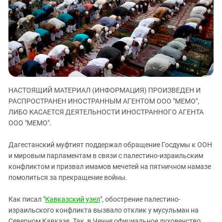
ЗАСТАВЛЯЕТ
Дагестан
КАВКАЗ ЗА ПАЛЕСТИНУ
Ингушетия
ИНАКОМЫСЛИЕ В ЧЕЧНЕ
Кабардино-Балкария
ПРЕСЛЕДОВАНИЕ АКТИВИСТОВ
МОБИЛИЗАЦИЯ И ПРОТЕСТЫ
Калмыкия
Карачаево-Черкесия
Краснодарский край
НАСТОЯЩИЙ МАТЕРИАЛ (ИНФОРМАЦИЯ) ПРОИЗВЕДЕН И
Нагорный Карабах
РАСПРОСТРАНЕН ИНОСТРАННЫМ АГЕНТОМ ООО "МЕМО",
ЛИБО КАСАЕТСЯ ДЕЯТЕЛЬНОСТИ ИНОСТРАННОГО АГЕНТА
Российская Федерация
ООО "МЕМО".
Ростовская область
Дагестанский муфтият поддержал обращение Госдумы к ООН
Северная Осетия - Алания
и мировым парламентам в связи с палестино-израильским
СКФО
конфликтом и призвал имамов мечетей на пятничном намазе
Ставропольский край
помолиться за прекращение войны.
Чечня
Как писал "
Кавказский узел
", обострение палестино-
Южная Осетия
израильского конфликта вызвало отклик у мусульман на
Северном Кавказе. Так, в Чечне официальное духовенство