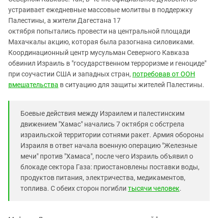
Южный Кавказ
устраивает ежедневные массовые молитвы в поддержку
ЮФО
Палестины, а жители Дагестана 17
октября попытались провести на центральной площади
Махачкалы акцию, которая была разогнана силовиками.
Координационный центр мусульман Северного Кавказа
обвинил Израиль в "государственном терроризме и геноциде"
при соучастии США и западных стран,
потребовав от ООН
вмешательства
в ситуацию для защиты жителей Палестины.
Боевые действия между Израилем и палестинским
движением "Хамас" начались 7 октября с обстрела
израильской территории сотнями ракет. Армия обороны
Израиля в ответ начала военную операцию "Железные
мечи" против "Хамаса", после чего Израиль объявил о
блокаде сектора Газа: приостановлены поставки воды,
продуктов питания, электричества, медикаментов,
топлива. С обеих сторон погибли
тысячи человек
.