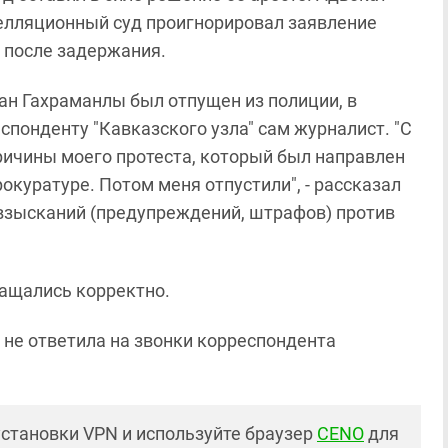
елляционный суд проигнорировал заявление
и после задержания.
ан Гахраманлы был отпущен из полиции, в
спонденту "Кавказского узла" сам журналист. "С
причины моего протеста, который был направлен
окуратуре. Потом меня отпустили", - рассказал
х взысканий (предупреждений, штрафов) против
ращались корректно.
не ответила на звонки корреспондента
установки VPN и используйте браузер
CENO
для