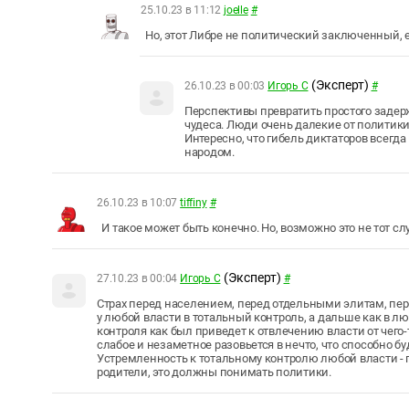
25.10.23 в 11:12
joelle
#
Но, этот Либре не политический заключенный, ег
(Эксперт)
26.10.23 в 00:03
Игорь С
#
Перспективы превратить простого задерж
чудеса. Люди очень далекие от полити
Интересно, что гибель диктаторов всегда
народом.
26.10.23 в 10:07
tiffiny
#
И такое может быть конечно. Но, возможно это не тот слу
(Эксперт)
27.10.23 в 00:04
Игорь С
#
Страх перед населением, перед отдельными элитам, пе
у любой власти в тотальный контроль, а дальше как в 
контроля как был приведет к отвлечению власти от чего-т
слабое и незаметное разовьется в нечто, что способно буд
Устремленность к тотальному контролю любой власти - 
родители, это должны понимать политики.