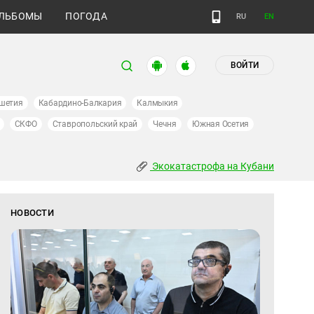
ЛЬБОМЫ
ПОГОДА
RU
EN
ВОЙТИ
шетия
Кабардино-Балкария
Калмыкия
СКФО
Ставропольский край
Чечня
Южная Осетия
Экокатастрофа на Кубани
НОВОСТИ