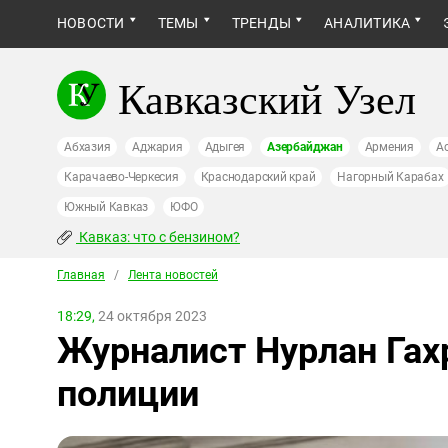
НОВОСТИ
ТЕМЫ
ТРЕНДЫ
АНАЛИТИКА
Кавказский Узел
Абхазия
Аджария
Адыгея
Азербайджан
Армения
А
Карачаево-Черкесия
Краснодарский край
Нагорный Карабах
Южный Кавказ
ЮФО
Кавказ: что с бензином?
Главная
/
Лента новостей
18:29,
24 октября 2023
Журналист Нурлан Гах
полиции