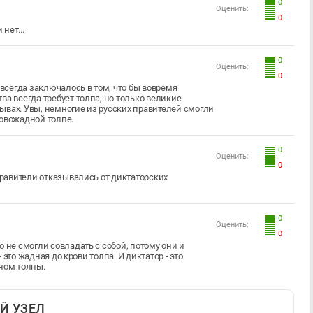
0
Оценить:
0
нет...
0
Оценить:
0
сегда заключалось в том, что бы вовремя
а всегда требует толпа, но только великие
ывах. Увы, немногие из русских правителей смогли
ровожадной толпе.
0
Оценить:
0
Правители отказывались от диктаторских
0
Оценить:
0
 не смогли совладать с собой, потому они и
- это жадная до крови толпа. И диктатор - это
зном толпы.
Й УЗЕЛ