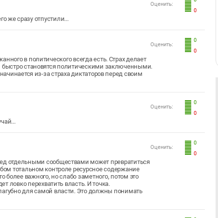
Оценить:
0
о же сразу отпустили...
0
Оценить:
0
анного в политического всегда есть. Страх делает
ки быстро становятся политическими заключенными.
 начинается из-за страха диктаторов перед своим
0
Оценить:
0
чай...
0
Оценить:
0
ред отдельными сообществами может превратиться
любом тотальном контроле ресурсное содержание
о более важного, но слабо заметного, потом это
ет ловко перехватить власть. И точка.
пагубно для самой власти. Это должны понимать