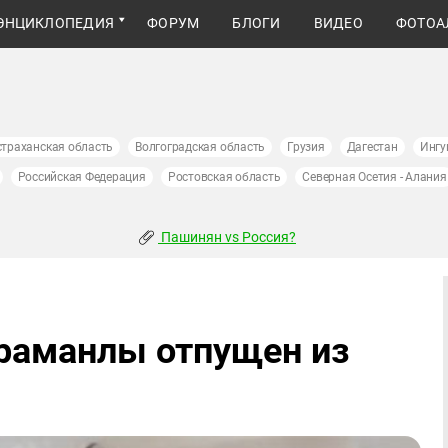
ЭНЦИКЛОПЕДИЯ
ФОРУМ
БЛОГИ
ВИДЕО
ФОТОА
страханская область
Волгоградская область
Грузия
Дагестан
Ингу
Российская Федерация
Ростовская область
Северная Осетия - Алания
Пашинян vs Россия?
раманлы отпущен из