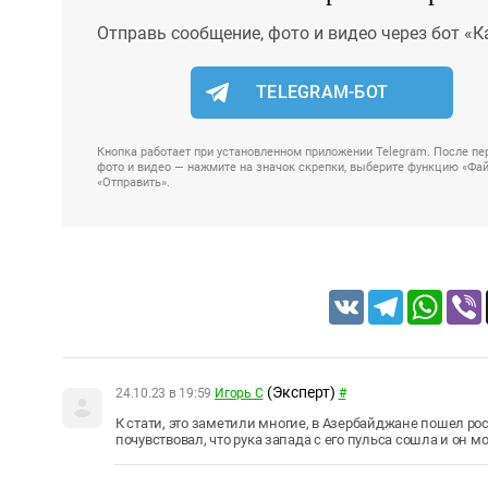
Отправь сообщение, фото и видео через бот «К
TELEGRAM-БОТ
Кнопка работает при установленном приложении Telegram. После пер
фото и видео — нажмите на значок скрепки, выберите функцию «Файл
«Отправить».
VK
Telegram
Whats
(Эксперт)
24.10.23 в 19:59
Игорь С
#
К стати, это заметили многие, в Азербайджане пошел рос
почувствовал, что рука запада с его пульса сошла и он м