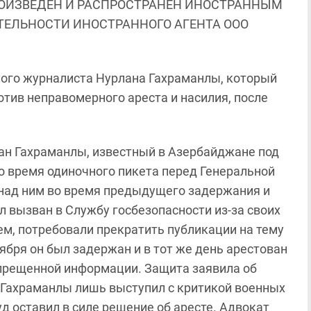
ОИЗВЕДЕН И РАСПРОСТРАНЕН ИНОСТРАННЫМ
ЯТЕЛЬНОСТИ ИНОСТРАННОГО АГЕНТА ООО
ого журналиста Нурлана Гахраманлы, который
отив неправомерного ареста и насилия, после
лан Гахраманлы, известный в Азербайджане под
о время одиночного пикета перед Генеральной
над ним во время предыдущего задержания и
л вызван в Службу госбезопасности из-за своих
ем, потребовали прекратить публикации на тему
ября он был задержан и в тот же день арестован
запрещенной информации. Защита заявила об
то Гахраманлы лишь выступил с критикой военных
д оставил в силе решение об аресте. Адвокат