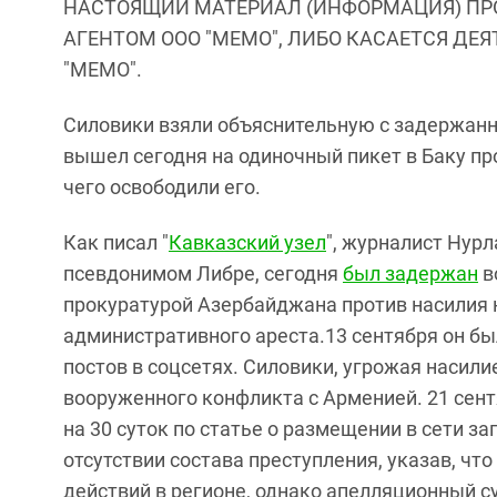
НАСТОЯЩИЙ МАТЕРИАЛ (ИНФОРМАЦИЯ) ПР
АГЕНТОМ ООО "МЕМО", ЛИБО КАСАЕТСЯ ДЕ
"МЕМО".
Силовики взяли объяснительную с задержанн
вышел сегодня на одиночный пикет в Баку пр
чего освободили его.
Как писал "
Кавказский узел
", журналист Нур
псевдонимом Либре, сегодня
был задержан
в
прокуратурой Азербайджана против насилия 
административного ареста.13 сентября он бы
постов в соцсетях. Силовики, угрожая насили
вооруженного конфликта с Арменией. 21 сент
на 30 суток по статье о размещении в сети 
отсутствии состава преступления, указав, ч
действий в регионе, однако апелляционный су