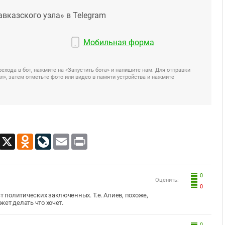
авказского узла» в Telegram
Мобильная форма
ехода в бот, нажмите на «Запустить бота» и напишите нам. Для отправки
», затем отметьте фото или видео в памяти устройства и нажмите
App
Viber
X
Odnoklassniki
LiveJournal
Email
Print
0
Оценить:
0
т политических заключенных. Т.е. Алиев, похоже,
ожет делать что хочет.
0