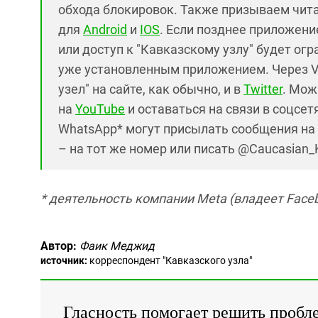
обхода блокировок. Также призываем чит
для
Android
и
IOS
. Если позднее приложение
или доступ к "Кавказскому узлу" будет ог
уже установленным приложением. Через V
узел" на сайте, как обычно, и в
Twitter
. Мож
на
YouTube
и оставаться на связи в соцсетя
WhatsApp* могут присылать сообщения на 
– на тот же номер или писать @Caucasian_
* деятельность компании Meta (владеет Faceb
Автор:
Фаик Меджид
источник:
корреспондент "Кавказского узла"
Гласность помогает решить пробл