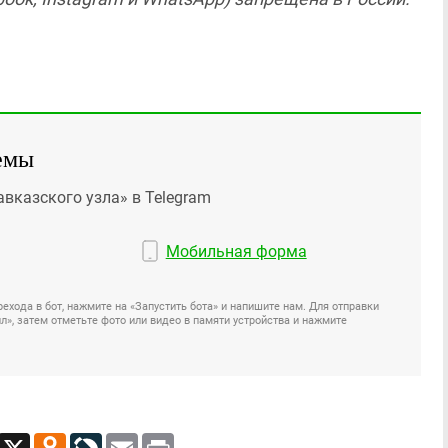
емы
авказского узла» в Telegram
Мобильная форма
ехода в бот, нажмите на «Запустить бота» и напишите нам. Для отправки
», затем отметьте фото или видео в памяти устройства и нажмите
App
Viber
X
Odnoklassniki
LiveJournal
Email
Print