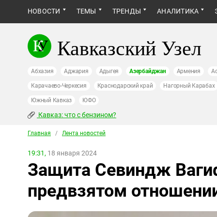
НОВОСТИ
ТЕМЫ
ТРЕНДЫ
АНАЛИТИКА
Кавказский Узел
Абхазия
Аджария
Адыгея
Азербайджан
Армения
А
Карачаево-Черкесия
Краснодарский край
Нагорный Карабах
Южный Кавказ
ЮФО
Кавказ: что с бензином?
Главная
/
Лента новостей
19:31,
18 января 2024
Защита Севиндж Ваги
предвзятом отношении