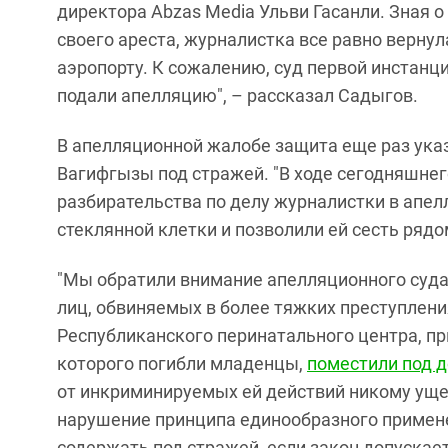
директора Abzas Media Ульви Гасанли. Зная 
своего ареста, журналистка все равно вернул
аэропорту. К сожалению, суд первой инстанц
подали апелляцию", – рассказал Садыгов.
В апелляционной жалобе защита еще раз ука
Вагифгызы под стражей. "В ходе сегодняшнег
разбирательства по делу журналистки в апел
стеклянной клетки и позволили ей сесть рядом
"Мы обратили внимание апелляционного суда
лиц, обвиняемых в более тяжких преступлени
Республиканского перинатального центра, пр
которого погибли младенцы,
поместили под 
от инкриминируемых ей действий никому ущер
нарушение принципа единообразного примен
содержать под стражей, если закон допускае