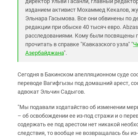
директор Ульви Гасанли, главный редакт
изданием активист Мохаммед Кекалов, жу
Эльнара Гасымова. Все они обвинены по д
редакции при обыске 40 тысяч евро. Abza
расследованиями. Кому были посвящены г
прочитать в справке "Кавказского узла" "
Ч
Азербайджана
".
Сегодня в Бакинском апелляционном суде со
переводе Вагифгызы под домашний арест, со
адвокат Эльчин Садыгов.
"Мы подавали ходатайство об изменении ме
– об освобождении ее из-под стражи и о пере
содержать ее под арестом нет никакой необх
следствия, то вообще не возвращалась бы из