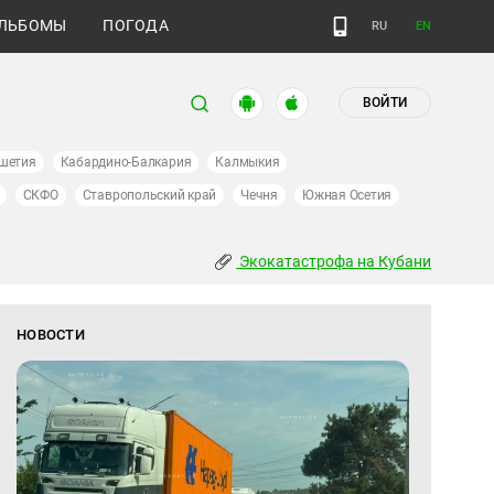
ЛЬБОМЫ
ПОГОДА
RU
EN
ВОЙТИ
шетия
Кабардино-Балкария
Калмыкия
СКФО
Ставропольский край
Чечня
Южная Осетия
Экокатастрофа на Кубани
НОВОСТИ