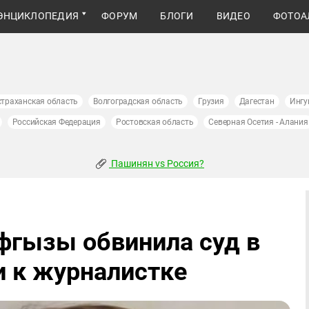
ЭНЦИКЛОПЕДИЯ
ФОРУМ
БЛОГИ
ВИДЕО
ФОТОА
страханская область
Волгоградская область
Грузия
Дагестан
Ингу
Российская Федерация
Ростовская область
Северная Осетия - Алания
Пашинян vs Россия?
фгызы обвинила суд в
 к журналистке