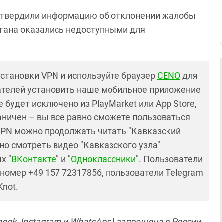
одтвердили информацию об отклонении жалобы
гана оказались недоступными для
установки VPN и используйте браузер
CENO
для
ателей установить наше мобильное приложение
 будет исключено из PlayMarket или App Store,
раничен – вы все равно сможете пользоваться
PN можно продолжать читать "Кавказский
но смотреть видео "Кавказского узла"
х "
ВКонтакте
" и "
Одноклассники
". Пользователи
номер +49 157 72317856, пользователи Telegram
Knot.
ook, Instagram и WhatsApp) запрещена в России.