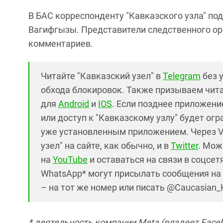
В БАС корреспонденту "Кавказского узла" п
Вагифгызы. Представители следственного ор
комментариев.
Читайте "Кавказский узел" в
Telegram
без 
обхода блокировок. Также призываем чит
для
Android
и
IOS
. Если позднее приложение
или доступ к "Кавказскому узлу" будет ог
уже установленным приложением. Через V
узел" на сайте, как обычно, и в
Twitter
. Мож
на
YouTube
и оставаться на связи в соцсетя
WhatsApp* могут присылать сообщения на 
– на тот же номер или писать @Caucasian_
* деятельность компании Meta (владеет Faceb