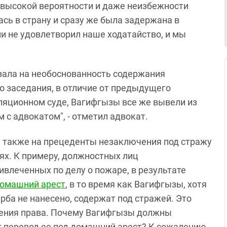
о высокой вероятности и даже неизбежности
ась в страну и сразу же была задержана в
ии не удовлетворил наше ходатайство, и мы
зала на необоснованность содержания
о заседания, в отличие от предыдущего
ляционном суде, Вагифгызы все же вывели из
 с адвокатом", - отметил адвокат.
 также на прецеденты незаключения под стражу
ях. К примеру, должностных лиц
ивлеченных по делу о пожаре, в результате
домашний арест
, в то время как Вагифгызы, хотя
ба не нанесено, содержат под стражей. Это
ения права. Почему Вагифгызы должны
т перевод ее под домашний арест? К сожалению,