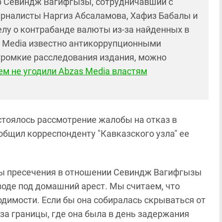
ор Севиндж Вагифгызы, сотрудничавший с
рналисты Наргиз Абсаламова, Хафиз Бабалы и
елу о контрабанде валюты из-за найденных в
s Media известно антикоррупционными
ромкие расследования издания, можно
ем не угодили Abzas Media властям
стоялось рассмотрение жалобы на отказ в
общил корреспонденту "Кавказского узла" ее
ры пресечения в отношении Севиндж Вагифгызы
воде под домашний арест. Мы считаем, что
одимости. Если бы она собиралась скрываться от
-за границы, где она была в день задержания