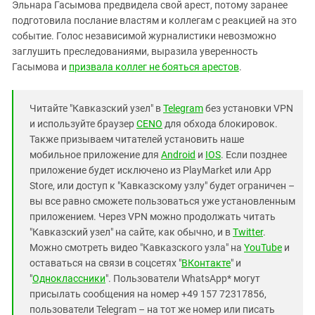
Эльнара Гасымова предвидела свой арест, потому заранее
подготовила послание властям и коллегам с реакцией на это
событие. Голос независимой журналистики невозможно
заглушить преследованиями, выразила уверенность
Гасымова и
призвала коллег не бояться арестов
.
Читайте "Кавказский узел" в
Telegram
без установки VPN
и используйте браузер
CENO
для обхода блокировок.
Также призываем читателей установить наше
мобильное приложение для
Android
и
IOS
. Если позднее
приложение будет исключено из PlayMarket или App
Store, или доступ к "Кавказскому узлу" будет ограничен –
вы все равно сможете пользоваться уже установленным
приложением. Через VPN можно продолжать читать
"Кавказский узел" на сайте, как обычно, и в
Twitter
.
Можно смотреть видео "Кавказского узла" на
YouTube
и
оставаться на связи в соцсетях "
ВКонтакте
" и
"
Одноклассники
". Пользователи WhatsApp* могут
присылать сообщения на номер +49 157 72317856,
пользователи Telegram – на тот же номер или писать