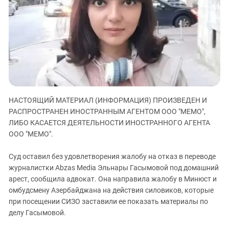
ЗАСТАВЛЯЕТ
Дагестан
КАВКАЗ ЗА ПАЛЕСТИНУ
Ингушетия
ИНАКОМЫСЛИЕ В ЧЕЧНЕ
Кабардино-Балкария
ПРЕСЛЕДОВАНИЕ АКТИВИСТОВ
МОБИЛИЗАЦИЯ И ПРОТЕСТЫ
Калмыкия
Карачаево-Черкесия
Краснодарский край
НАСТОЯЩИЙ МАТЕРИАЛ (ИНФОРМАЦИЯ) ПРОИЗВЕДЕН И
Нагорный Карабах
РАСПРОСТРАНЕН ИНОСТРАННЫМ АГЕНТОМ ООО "МЕМО",
Российская Федерация
ЛИБО КАСАЕТСЯ ДЕЯТЕЛЬНОСТИ ИНОСТРАННОГО АГЕНТА
ООО "МЕМО".
Ростовская область
Северная Осетия - Алания
Суд оставил без удовлетворения жалобу на отказ в переводе
СКФО
журналистки Abzas Media Эльнары Гасымовой под домашний
арест, сообщила адвокат. Она направила жалобу в Минюст и
Ставропольский край
омбудсмену Азербайджана на действия силовиков, которые
Чечня
при посещении СИЗО заставили ее показать материалы по
делу Гасымовой.
Южная Осетия