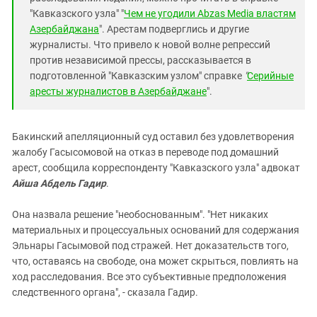
"Кавказского узла" "
Чем не угодили Abzas Media властям
Азербайджана
". Арестам подверглись и другие
журналисты. Что привело к новой волне репрессий
против независимой прессы, рассказывается в
подготовленной "Кавказским узлом" справке
"
Серийные
аресты журналистов в Азербайджане
".
Бакинский апелляционный суд оставил без удовлетворения
жалобу Гасысомовой на отказ в переводе под домашний
арест, сообщила корреспонденту "Кавказского узла" адвокат
Айша Абдель Гадир
.
Она назвала решение "необоснованным". "Нет никаких
материальных и процессуальных оснований для содержания
Эльнары Гасымовой под стражей. Нет доказательств того,
что, оставаясь на свободе, она может скрыться, повлиять на
ход расследования. Все это субъективные предположения
следственного органа", - сказала Гадир.