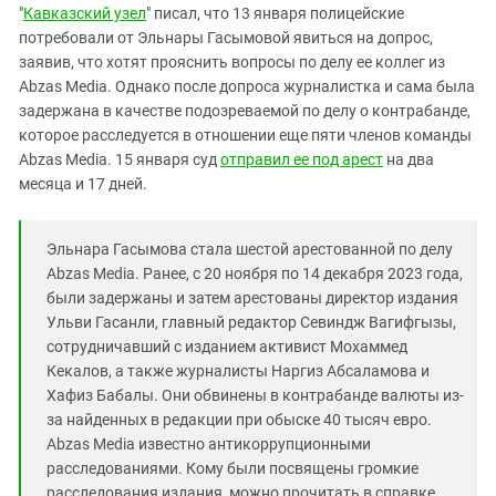
Южный Кавказ
"
Кавказский узел
" писал, что 13 января полицейские
ЮФО
потребовали от Эльнары Гасымовой явиться на допрос,
заявив, что хотят прояснить вопросы по делу ее коллег из
Abzas Media. Однако после допроса журналистка и сама была
задержана в качестве подозреваемой по делу о контрабанде,
которое расследуется в отношении еще пяти членов команды
Abzas Media. 15 января суд
отправил ее под арест
на два
месяца и 17 дней.
Эльнара Гасымова стала шестой арестованной по делу
Abzas Media. Ранее, с 20 ноября по 14 декабря 2023 года,
были задержаны и затем арестованы директор издания
Ульви Гасанли, главный редактор Севиндж Вагифгызы,
сотрудничавший с изданием активист Мохаммед
Кекалов, а также журналисты Наргиз Абсаламова и
Хафиз Бабалы. Они обвинены в контрабанде валюты из-
за найденных в редакции при обыске 40 тысяч евро.
Abzas Media известно антикоррупционными
расследованиями. Кому были посвящены громкие
расследования издания, можно прочитать в справке