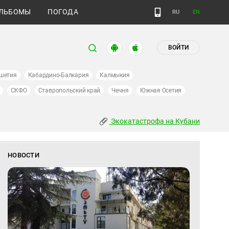
ЛЬБОМЫ
ПОГОДА
RU
EN
ВОЙТИ
шетия
Кабардино-Балкария
Калмыкия
СКФО
Ставропольский край
Чечня
Южная Осетия
Экокатастрофа на Кубани
НОВОСТИ