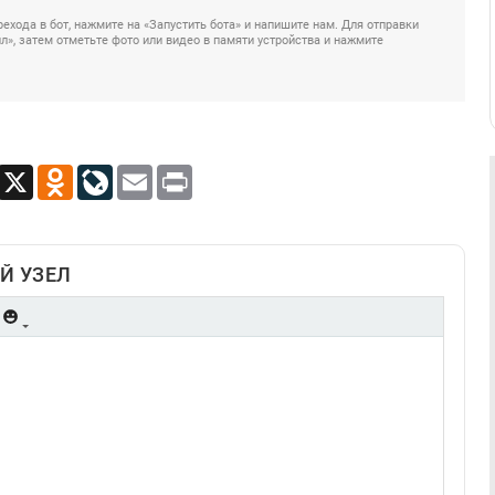
ехода в бот, нажмите на «Запустить бота» и напишите нам. Для отправки
», затем отметьте фото или видео в памяти устройства и нажмите
App
Viber
X
Odnoklassniki
LiveJournal
Email
Print
Й УЗЕЛ