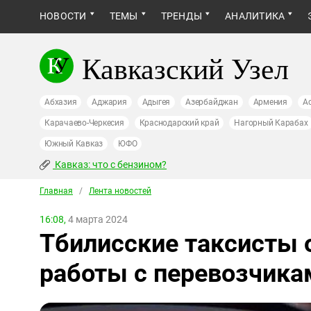
НОВОСТИ
ТЕМЫ
ТРЕНДЫ
АНАЛИТИКА
Кавказский Узел
Абхазия
Аджария
Адыгея
Азербайджан
Армения
А
Карачаево-Черкесия
Краснодарский край
Нагорный Карабах
Южный Кавказ
ЮФО
Кавказ: что с бензином?
Главная
/
Лента новостей
16:08,
4 марта 2024
Тбилисские таксисты 
работы с перевозчика