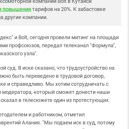
аксомоторной компании Bolt в Кутаиси
я повышения
тарифов на 20%. К забастовке
а другие компании.
екс" и Bolt, сегодня провели митинг на площади
ями профсоюзов, передал телеканал "Формула",
казского узла".
й суд. В иске сказано, что трудоустройство на
лжно быть переведено в трудовой договор,
ике и справедливо. Мы хотим сотрудничать с
м модератора, который сможет донести наши
 - сказал в телесюжете один из протестующих.
отодателем и работником, отметил
рентий Алания. "Мы подаем иск в суд, потому