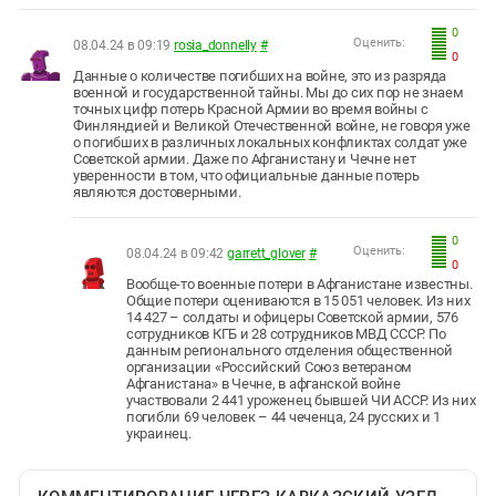
0
Оценить:
08.04.24 в 09:19
rosia_donnelly
#
0
Данные о количестве погибших на войне, это из разряда
военной и государственной тайны. Мы до сих пор не знаем
точных цифр потерь Красной Армии во время войны с
Финляндией и Великой Отечественной войне, не говоря уже
о погибших в различных локальных конфликтах солдат уже
Советской армии. Даже по Афганистану и Чечне нет
уверенности в том, что официальные данные потерь
являются достоверными.
0
Оценить:
08.04.24 в 09:42
garrett_glover
#
0
Вообще-то военные потери в Афганистане известны.
Общие потери оцениваются в 15 051 человек. Из них
14 427 – солдаты и офицеры Советской армии, 576
сотрудников КГБ и 28 сотрудников МВД СССР. По
данным регионального отделения общественной
организации «Российский Союз ветераном
Афганистана» в Чечне, в афганской войне
участвовали 2 441 уроженец бывшей ЧИ АССР. Из них
погибли 69 человек – 44 чеченца, 24 русских и 1
украинец.