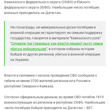
Южный Кавказ
Кавказского федерального округа (СКФО) и Южного
федерального округа (ЮФО). Наибольшее число погибших
ЮФО
военных приходилось на Дагестан.
Ни госнаграды, ни мемориальные доски погибшим в
военной операции не гарантируют их семьям поддержку
государства, говорится в материале "Кавказского узла"
"
Служили три товарища: как власти лишают льгот семьи
убитых добровольцев
", в котором собраны истории
бойцов из других регионов, убитых в военной операции
на Украине.
Власти и силовики с начала проведения СВО сообщили о
гибели не менее 3700 жителей регионов юга России и
республик Северного Кавказа.
Согласно официальным данным, во время СВО погибли 1819
военнослужащих из регионов и республик СКФО. Наибольшее
число погибших бойцов приходится на Дагестан – 807,