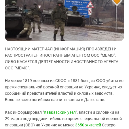
ЗАСТАВЛЯЕТ
Дагестан
КАВКАЗ ЗА ПАЛЕСТИНУ
Ингушетия
ИНАКОМЫСЛИЕ В ЧЕЧНЕ
Кабардино-Балкария
ПРЕСЛЕДОВАНИЕ АКТИВИСТОВ
МОБИЛИЗАЦИЯ И ПРОТЕСТЫ
Калмыкия
Карачаево-Черкесия
НАСТОЯЩИЙ МАТЕРИАЛ (ИНФОРМАЦИЯ) ПРОИЗВЕДЕН И
Краснодарский край
РАСПРОСТРАНЕН ИНОСТРАННЫМ АГЕНТОМ ООО "МЕМО",
Нагорный Карабах
ЛИБО КАСАЕТСЯ ДЕЯТЕЛЬНОСТИ ИНОСТРАННОГО АГЕНТА
Российская Федерация
ООО "МЕМО".
Ростовская область
Не менее 1819 военных из СКФО и 1881 боец из ЮФО убиты во
Северная Осетия - Алания
время специальной военной операции на Украине, следует из
сообщений представителей властей и силовых ведомств.
СКФО
Больше всего погибших насчитывается в Дагестане.
Ставропольский край
Чечня
Как информировал "
Кавказский узел
", власти и силовики на
29 марта подтвердили гибель во время специальной военной
Южная Осетия
операции (СВО) на Украине не менее
3650 жителей
Северо-