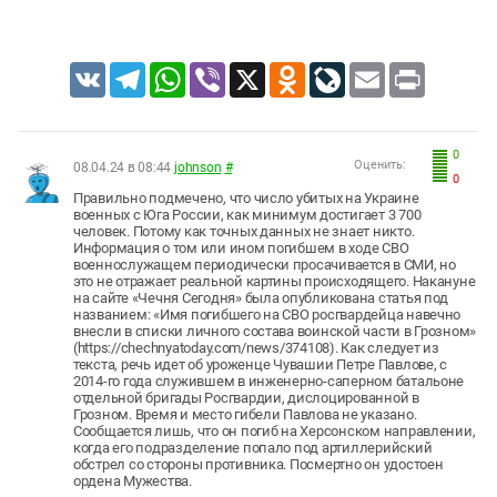
VK
Telegram
WhatsApp
Viber
X
Odnoklassniki
LiveJournal
Email
Print
0
Оценить:
08.04.24 в 08:44
johnson
#
0
Правильно подмечено, что число убитых на Украине
военных с Юга России, как минимум достигает 3 700
человек. Потому как точных данных не знает никто.
Информация о том или ином погибшем в ходе СВО
военнослужащем периодически просачивается в СМИ, но
это не отражает реальной картины происходящего. Накануне
на сайте «Чечня Сегодня» была опубликована статья под
названием: «Имя погибшего на СВО росгвардейца навечно
внесли в списки личного состава воинской части в Грозном»
(https://chechnyatoday.com/news/374108). Как следует из
текста, речь идет об уроженце Чувашии Петре Павлове, с
2014-го года служившем в инженерно-саперном батальоне
отдельной бригады Росгвардии, дислоцированной в
Грозном. Время и место гибели Павлова не указано.
Сообщается лишь, что он погиб на Херсонском направлении,
когда его подразделение попало под артиллерийский
обстрел со стороны противника. Посмертно он удостоен
ордена Мужества.