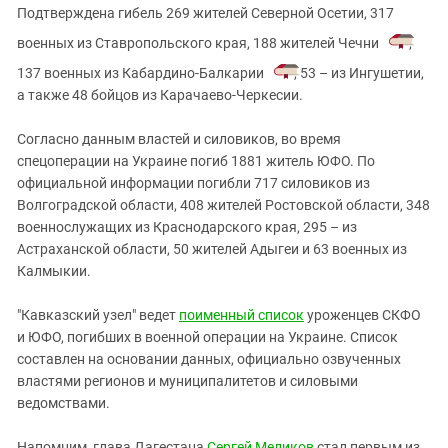
Подтверждена гибель 269 жителей Северной Осетии, 317
военных из Ставропольского края, 188 жителей Чечни
,
137 военных из Кабардино-Балкарии
, 53 – из Ингушетии,
а также 48 бойцов из Карачаево-Черкесии.
Согласно данным властей и силовиков, во время
спецоперации на Украине погиб 1881 житель ЮФО. По
официальной информации погибли 717 силовиков из
Волгоградской области, 408 жителей Ростовской области, 348
военнослужащих из Краснодарского края, 295 – из
Астраханской области, 50 жителей Адыгеи и 63 военных из
Калмыкии.
"Кавказский узел" ведет
поименный список
уроженцев СКФО
и ЮФО, погибших в военной операции на Украине. Список
составлен на основании данных, официально озвученных
властями регионов и муниципалитетов и силовыми
ведомствами.
Напомним, глава Дагестана
Сергей Меликов
стал первым из