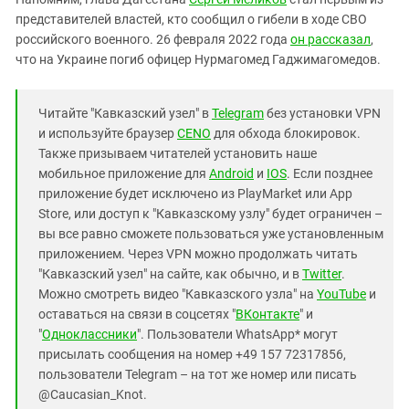
представителей властей, кто сообщил о гибели в ходе СВО
российского военного. 26 февраля 2022 года
он рассказал
,
что на Украине погиб офицер Нурмагомед Гаджимагомедов.
Читайте "Кавказский узел" в
Telegram
без установки VPN
и используйте браузер
CENO
для обхода блокировок.
Также призываем читателей установить наше
мобильное приложение для
Android
и
IOS
. Если позднее
приложение будет исключено из PlayMarket или App
Store, или доступ к "Кавказскому узлу" будет ограничен –
вы все равно сможете пользоваться уже установленным
приложением. Через VPN можно продолжать читать
"Кавказский узел" на сайте, как обычно, и в
Twitter
.
Можно смотреть видео "Кавказского узла" на
YouTube
и
оставаться на связи в соцсетях "
ВКонтакте
" и
"
Одноклассники
". Пользователи WhatsApp* могут
присылать сообщения на номер +49 157 72317856,
пользователи Telegram – на тот же номер или писать
@Caucasian_Knot.