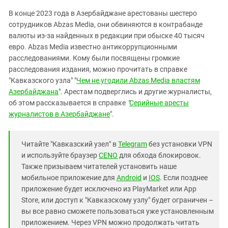
В конце 2023 года в Азербайджане арестованы шестеро
сотрудников Abzas Media, они обвиняются в контрабанде
валюты из-за найденных в редакции при обыске 40 тысяч
евро. Abzas Media известно антикоррупционными
расследованиями. Кому были посвящены громкие
расследования издания, можно прочитать в справке
"Кавказского узла" "
Чем не угодили Abzas Media властям
Азербайджана
". Арестам подверглись и другие журналисты,
об этом рассказывается в справке
"
Серийные аресты
журналистов в Азербайджане
".
Читайте "Кавказский узел" в
Telegram
без установки VPN
и используйте браузер
CENO
для обхода блокировок.
Также призываем читателей установить наше
мобильное приложение для
Android
и
IOS
. Если позднее
приложение будет исключено из PlayMarket или App
Store, или доступ к "Кавказскому узлу" будет ограничен –
вы все равно сможете пользоваться уже установленным
приложением. Через VPN можно продолжать читать