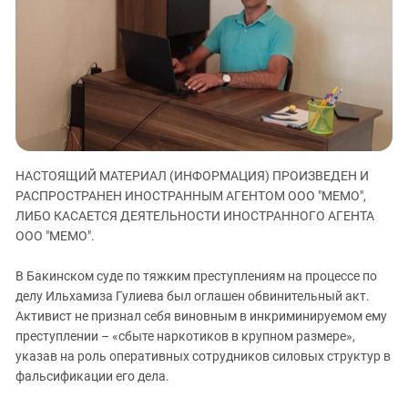
ЗАСТАВЛЯЕТ
Дагестан
КАВКАЗ ЗА ПАЛЕСТИНУ
Ингушетия
ИНАКОМЫСЛИЕ В ЧЕЧНЕ
Кабардино-Балкария
ПРЕСЛЕДОВАНИЕ АКТИВИСТОВ
МОБИЛИЗАЦИЯ И ПРОТЕСТЫ
Калмыкия
Карачаево-Черкесия
Краснодарский край
НАСТОЯЩИЙ МАТЕРИАЛ (ИНФОРМАЦИЯ) ПРОИЗВЕДЕН И
Нагорный Карабах
РАСПРОСТРАНЕН ИНОСТРАННЫМ АГЕНТОМ ООО "МЕМО",
Российская Федерация
ЛИБО КАСАЕТСЯ ДЕЯТЕЛЬНОСТИ ИНОСТРАННОГО АГЕНТА
ООО "МЕМО".
Ростовская область
Северная Осетия - Алания
В Бакинском суде по тяжким преступлениям на процессе по
делу Ильхамиза Гулиева был оглашен обвинительный акт.
СКФО
Активист не признал себя виновным в инкриминируемом ему
Ставропольский край
преступлении – «сбыте наркотиков в крупном размере»,
Чечня
указав на роль оперативных сотрудников силовых структур в
фальсификации его дела.
Южная Осетия