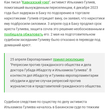
Южный Кавказ
Как писал "
Кавказский узел
", активист Ильхамиз Гулиев,
помогавший вынужденным переселенцам, 4 декабря 2023
ЮФО
года был задержан в Баку по подозрению в торговле
наркотиками. Гулиев отрицает вину, он заявил, что наркотики
ему подбросили силовики. 3 апреля суд в Баку продлил срок
ареста Гулиева, защита сочла это решение необоснованным и
пообещала обжаловать
его. 2 мая на подготовительном
судебном заседании Гулиеву было отказано в переводе под
домашний арест.
25 апреля Европарламент
принял резолюцию
"Репрессии против гражданского общества и дела
доктора Губада Ибадоглу и Ильхамиза Гулиева". В
контексте дел Ибадоглу и Гулиева европарламентарии
обсудили и другие случаи репрессий против
журналистов и представителей гражданского общества.
Судебное следствие по существу по делу активиста
Ильхамиза Гулиева началось в Бакинском суде по тяжким