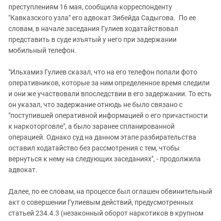
преступлениям 16 мая, сообщила корреспонденту
"Кавказского узла" его адвокат Зибейда Садыгова. По ее
словам, в начале заседания Гулиев ходатайствовал
представить в суде изъятый у него при задержании
мобильный телефон.
"Ильхамиз Гулиев сказал, что на его телефон попали фото
оперативников, которые за ним определенное время следили
и они же участвовали впоследствии в его задержании. То есть
он указал, что задержание отнюдь не было связано с
"поступившей оперативной информацией о его причастности
к наркоторговле", а было заранее спланированной
операцией. Однако суд на данном этапе разбирательства
оставил ходатайство без рассмотрения с тем, чтобы
вернуться к нему на следующих заседаниях", - продолжила
адвокат.
Далее, по ее словам, на процессе был оглашен обвинительный
акт о совершении Гулиевым действий, предусмотренных
статьей 234.4.3 (незаконный оборот наркотиков в крупном