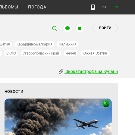
ЛЬБОМЫ
ПОГОДА
RU
EN
ВОЙТИ
шетия
Кабардино-Балкария
Калмыкия
СКФО
Ставропольский край
Чечня
Южная Осетия
Экокатастрофа на Кубани
НОВОСТИ