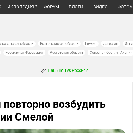
ЭНЦИКЛОПЕДИЯ
ФОРУМ
БЛОГИ
ВИДЕО
ФОТОА
страханская область
Волгоградская область
Грузия
Дагестан
Ингу
Российская Федерация
Ростовская область
Северная Осетия - Алания
Пашинян vs Россия?
 повторно возбудить
рии Смелой