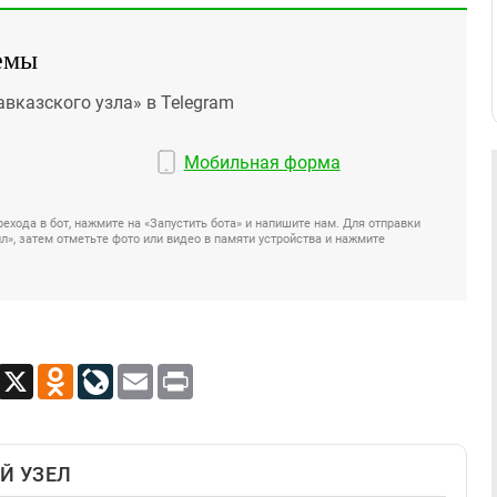
емы
авказского узла» в Telegram
Мобильная форма
ехода в бот, нажмите на «Запустить бота» и напишите нам. Для отправки
», затем отметьте фото или видео в памяти устройства и нажмите
App
Viber
X
Odnoklassniki
LiveJournal
Email
Print
Й УЗЕЛ