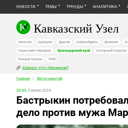
НОВОСТИ
ТЕМЫ
ТРЕНДЫ
АНАЛИТИКА
Кавказский Узел
Абхазия
Аджария
Адыгея
Азербайджан
Армения
А
Карачаево-Черкесия
Краснодарский край
Нагорный Карабах
Южный Кавказ
ЮФО
Кавказ: что с бензином?
Главная
/
Лента новостей
20:45,
9 июля 2024
Бастрыкин потребовал
дело против мужа Ма