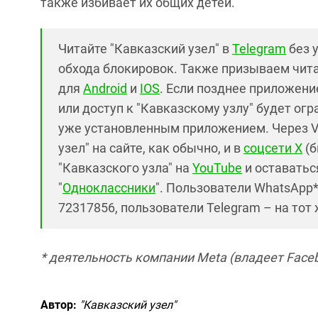
также избивает их общих детей.
Читайте "Кавказский узел" в
Telegram
без 
обхода блокировок. Также призываем чит
для
Android
и
IOS
. Если позднее приложение
или доступ к "Кавказскому узлу" будет ог
уже установленным приложением. Через V
узел" на сайте, как обычно, и в
соцсети X
(б
"Кавказского узла" на
YouTube
и оставаться
"
Одноклассники
". Пользователи WhatsApp
72317856, пользователи Telegram – на тот
* деятельность компании Meta (владеет Faceb
Автор:
"Кавказский узел"