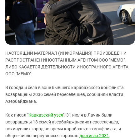
ЗАСТАВЛЯЕТ
Дагестан
КАВКАЗ ЗА ПАЛЕСТИНУ
Ингушетия
ИНАКОМЫСЛИЕ В ЧЕЧНЕ
Кабардино-Балкария
ПРЕСЛЕДОВАНИЕ АКТИВИСТОВ
МОБИЛИЗАЦИЯ И ПРОТЕСТЫ
Калмыкия
Карачаево-Черкесия
НАСТОЯЩИЙ МАТЕРИАЛ (ИНФОРМАЦИЯ) ПРОИЗВЕДЕН И
Краснодарский край
РАСПРОСТРАНЕН ИНОСТРАННЫМ АГЕНТОМ ООО "МЕМО",
Нагорный Карабах
ЛИБО КАСАЕТСЯ ДЕЯТЕЛЬНОСТИ ИНОСТРАННОГО АГЕНТА
Российская Федерация
ООО "МЕМО".
Ростовская область
В города и села в зоне бывшего карабахского конфликта
Северная Осетия - Алания
возвращены 2036 семей переселенцев, сообщили власти
Азербайджана.
СКФО
Ставропольский край
Как писал "
Кавказский узел
", 31 июля в Лачин были
Чечня
возвращены 18 семей азербайджанских переселенцев,
покинувших город во время карабахского конфликта, и
Южная Осетия
общее число вернувшихся горожан
достигло 2031
.