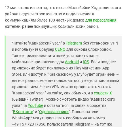
12 мая стало известно, что в селе Малыбейли Ходжалинского
района ведется строительство и подключение к
коммуникациям более 100 частных домов
для переселения
жителей, ранее покинувших Ходжалинский район.
Читайте "Кавказский узел" в
Telegram
без установки VPN
и используйте браузер
CENO
для обхода блокировок.
Также призываем читателей установить наше
мобильное приложение для
Android
и
IOS
. Если позднее
приложение будет исключено из PlayMarket или App
Store, или доступ к "Кавказскому узлу" будет ограничен –
вы все равно сможете пользоваться уже установленным
приложением. Через VPN можно продолжать читать
"Кавказский узел" на сайте, как обычно, и в
соцсети X
(бывший Twitter). Можно смотреть видео "Кавказского
узла" на
YouTube
и оставаться на связи в соцсетях
"
ВКонтакте
" и "
Одноклассники
". Пользователи
WhatsApp* могут присылать сообщения на номер
+49 157 72317856, пользователи Telegram – на тот же